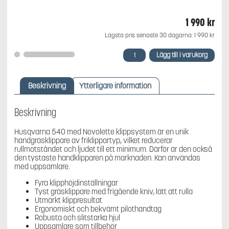
1 990
kr
Lägsta pris senaste 30 dagarna:
1 990
kr
Husqvarna
Lägg till i varukorg
540
Gräsklippare
Novolette
Beskrivning
Ytterligare information
mängd
Beskrivning
Husqvarna 540 med Novolette klippsystem är en unik
handgräsklippare av friklippartyp, vilket reducerar
rullmotståndet och ljudet till ett minimum. Därför är den också
den tystaste handklipparen på marknaden. Kan användas
med uppsamlare.
Fyra klipphöjdinställningar
Tyst gräsklippare med frigående kniv, lätt att rulla
Utmärkt klippresultat
Ergonomiskt och bekvämt pilothandtag
Robusta och slitstarka hjul
Uppsamlare som tillbehör