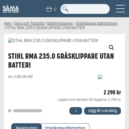
0
Hem
/
Skog och Trädgård
/
Batterimaskiner
/
Gräsklippare batteridriven
/ STIHL RMA 235.0 GRÄSKLIPPARE UTAN BATTERI
STIHL RMA 235.0 GRÄSKLIPPARE UTAN
BATTERI
Art:
6311-011-1411
2 290
kr
Lägsta pris senaste 30 dagarna:
2 290
kr
STIHL
Lägg till i varukorg
RMA
235.0
GRÄSKLIPPARE
Beskrivning
Ytterligare information