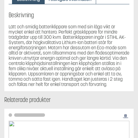
UTAN
BATTERI
mängd
Beskrivning
Lätt och smidig batteriklippare som med sin låga vikt är
mycket enkel att hantera. Perfekt gräsklippare för mindre
trädgårdar upp till 300 kvm. Batteriklipparen ingår i STIHL AK-
System, där högkvalitativa Lithium-Ion batteri står för
energiförsörjningen. Motorn har dessutom en Eco-mode som
alltid är aktiverat, som tillsammans med den flödesoptimerade
kniven utnyttjar energin optimal och ger längre körtid. Via den
centrala klipphöjdsinställningen kan klipphöjden ställas in i
fem olika nivåer. aktuell inställning går enkelt att avläsa på
klipparen. Uppsamlaren är öppningsbar och enkel att ta av,
tömma och sätta fast igen. Handtaget kan justeras i 2 steg
och fällas ner helt för enkel transport och förvaring.
Relaterade produkter