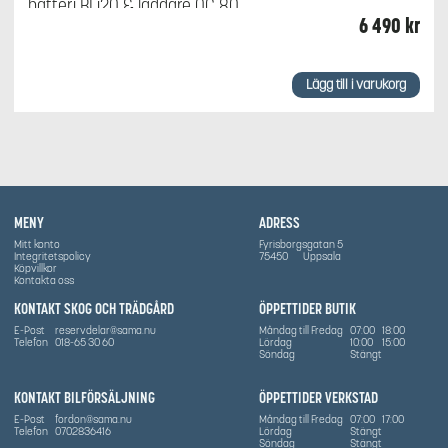
batteri BLi20 & laddare QC 80
6 490
kr
Lägg till i varukorg
MENY
ADRESS
Mitt konto
Fyrisborgsgatan 5
Integritetspolicy
75450
Uppsala
Köpvillkor
Kontakta oss
KONTAKT SKOG OCH TRÄDGÅRD
ÖPPETTIDER BUTIK
E-Post
reservdelar@sama.nu
Måndag till Fredag
07:00
18:00
Telefon
018-65 30 60
Lördag
10:00
15:00
Söndag
Stängt
KONTAKT BILFÖRSÄLJNING
ÖPPETTIDER VERKSTAD
E-Post
fordon@sama.nu
Måndag till Fredag
07:00
17:00
Telefon
0702836416
Lördag
Stängt
Söndag
Stängt