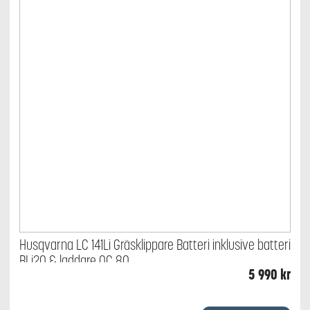
Husqvarna LC 141Li Gräsklippare Batteri inklusive batteri
BLi20 & laddare QC 80
5 990
kr