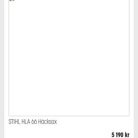
STIHL HLA 66 Häcksax
5 190
kr