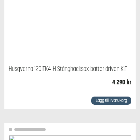
Husqvarna 120iTK4-H Stånghäcksax batteridriven KIT
4 290
kr
Lägg till i varukorg