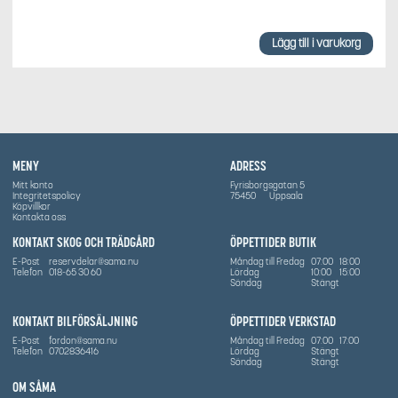
Lägg till i varukorg
MENY
ADRESS
Mitt konto
Fyrisborgsgatan 5
Integritetspolicy
75450
Uppsala
Köpvillkor
Kontakta oss
KONTAKT SKOG OCH TRÄDGÅRD
ÖPPETTIDER BUTIK
E-Post
reservdelar@sama.nu
Måndag till Fredag
07:00
18:00
Telefon
018-65 30 60
Lördag
10:00
15:00
Söndag
Stängt
KONTAKT BILFÖRSÄLJNING
ÖPPETTIDER VERKSTAD
E-Post
fordon@sama.nu
Måndag till Fredag
07:00
17:00
Telefon
0702836416
Lördag
Stängt
Söndag
Stängt
OM SÅMA