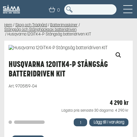
0
Hem
/
Skog och Trädgård
/
Batterimaskiner
/
Stångsåg och Stånghäcksax batteridriven
/ Husqvarna 120iTK4-P Stångsåg batteridriven KIT
HUSQVARNA 120ITK4-P STÅNGSÅG
BATTERIDRIVEN KIT
Art:
9705159-04
4 290
kr
Lägsta pris senaste 30 dagarna:
4 290
kr
Husqvarna
Lägg till i varukorg
120iTK4-
P