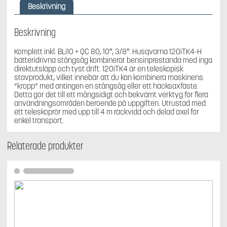
Stångsåg
Beskrivning
batteridriven
KIT
mängd
Beskrivning
Komplett inkl. BLi10 + QC 80, 10″, 3/8″. Husqvarna 120iTK4-H
batteridrivna stångsåg kombinerar bensinprestanda med inga
direktutsläpp och tyst drift. 120iTK4 är en teleskopisk
stavprodukt, vilket innebär att du kan kombinera maskinens
“kropp” med antingen en stångsåg eller ett häcksaxfäste.
Detta gör det till ett mångsidigt och bekvämt verktyg för flera
användningsområden beroende på uppgiften. Utrustad med
ett teleskoprör med upp till 4 m räckvidd och delad axel för
enkel transport.
Relaterade produkter