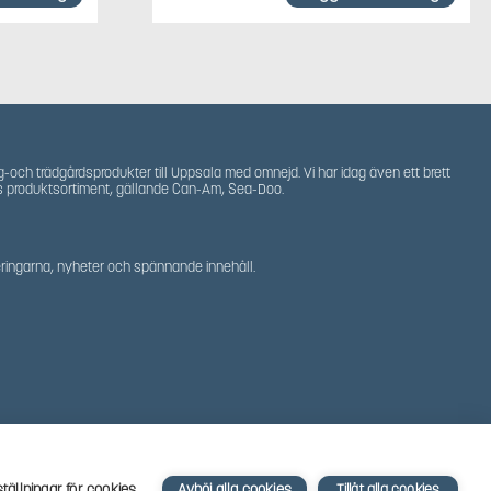
g-och trädgårdsprodukter till Uppsala med omnejd. Vi har idag även ett brett
s produktsortiment, gällande Can-Am, Sea-Doo.
teringarna, nyheter och spännande innehåll.
ställningar för cookies
Avböj alla cookies
Tillåt alla cookies