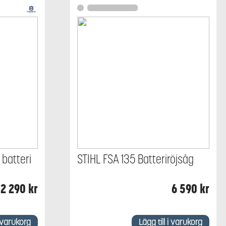
 batteri
STIHL FSA 135 Batteriröjsåg
2 290
kr
6 590
kr
i varukorg
Lägg till i varukorg