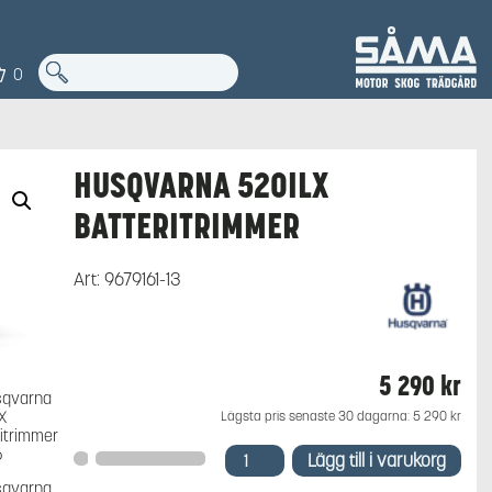
0
HUSQVARNA 520ILX
BATTERITRIMMER
Art:
9679161-13
5 290
kr
Lägsta pris senaste 30 dagarna:
5 290
kr
Husqvarna
Lägg till i varukorg
520iLX