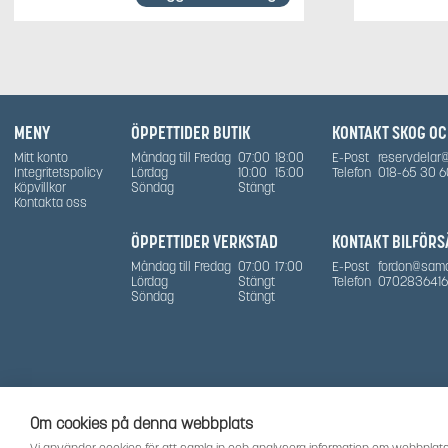
MENY
ÖPPETTIDER BUTIK
KONTAKT SKOG O
Mitt konto
Måndag till Fredag
07:00
18:00
E-Post
reservdelar
Integritetspolicy
Lördag
10:00
15:00
Telefon
018-65 30 6
Köpvillkor
Söndag
Stängt
Kontakta oss
ÖPPETTIDER VERKSTAD
KONTAKT BILFÖRS
Måndag till Fredag
07:00
17:00
E-Post
fordon@sam
Lördag
Stängt
Telefon
0702836416
Söndag
Stängt
Om cookies på denna webbplats