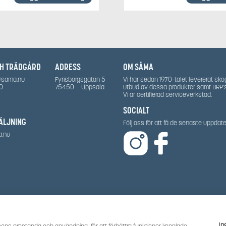
CH TRÄDGÅRD
ADRESS
OM SÅMA
@sama.nu
Fyrisborgsgatan 5
Vi har sedan 1970-talet levererat sko
0
75450
Uppsala
utbud av dessa produkter samt BRP:
Vi är certifierad serviceverkstad.
SOCIALT
ÄLJNING
Följ oss för att få de senaste uppda
a.nu
In