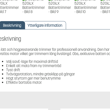
Beskrivning
Ytterligare information
eskrivning
 lätt och högpresterande trimmer för professionell användning. Den h
rstlös motor vilket ger trimmern lång livslängd. Obs, exklusive batteri o
Välj savE-läge för maximal drifttid
Enkelt att mata fram ny trimmertråd
Tyst drift
Tvåvägsrotation, mindre gräsklipp på gångar
Högt styrtorn ger mer benutrymme
Effektiv bortslös motor.