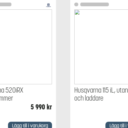
na 520iRX
Husqvarna 115 iL, utan
rimmer
och laddare
5 990
kr
Lägg till i varukorg
Lägg till 