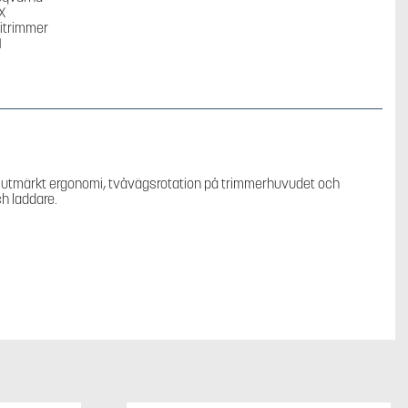
Batteritrimmer
mängd
ar utmärkt ergonomi, tvåvägsrotation på trimmerhuvudet och
ch laddare.