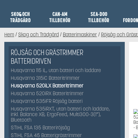
SKOG OCH
CAN-AM
SEA-DOO
TRÄDGÅRD
TILLBEHÖR
TILLBEHÖR
FORDO
Hem
/
Skog och Trädgård
/
Batterimaskiner
/
Röjsåg och Gräst
RÖJSÅG OCH GRÄSTRIMMER
BATTERIDRIVEN
Husqvarna 115 iL, utan batteri och laddare
Husqvarna 315iC Batteritrimmer
Husqvarna 520iLX Batteritrimmer
Husqvarna 520iRX Batteritrimmer
Husqvarna 535iFR Röjsåg batteri
Husqvarna 535iRXT, utan batteri och laddare,
inkl. Balance XB, ErgoFeed, Multi300-3(1″),
Bluetooth
STIHL FSA 135 Batteriröjsåg
STIHL FSA 45 Batterigrästrimmer