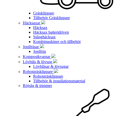
Gräsklippare
Tillbehör Gräsklippare
Häcksaxar
Häcksax
Häcksax batteridriven
Stånghäcksax
Kombimaskiner och tillbehör
Jordfräsar
Jordfräs
Kompostkvarnar
Lövblås & lövsug
Lövblåsar & lövsugar
Robotgräsklippare
Robotgräsklippare
Tillbehör & installationsmaterial
Röjsåg & trimmer