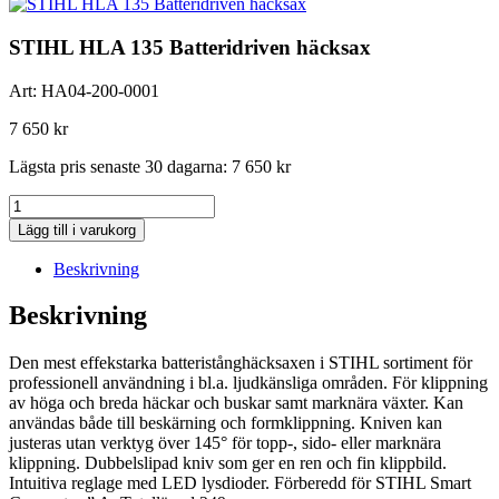
STIHL HLA 135 Batteridriven häcksax
Art:
HA04-200-0001
7 650
kr
Lägsta pris senaste 30 dagarna:
7 650
kr
STIHL
HLA
Lägg till i varukorg
135
Batteridriven
Beskrivning
häcksax
mängd
Beskrivning
Den mest effekstarka batteristånghäcksaxen i STIHL sortiment för
professionell användning i bl.a. ljudkänsliga områden. För klippning
av höga och breda häckar och buskar samt marknära växter. Kan
användas både till beskärning och formklippning. Kniven kan
justeras utan verktyg över 145° för topp-, sido- eller marknära
klippning. Dubbelslipad kniv som ger en ren och fin klippbild.
Intuitiva reglage med LED lysdioder. Förberedd för STIHL Smart