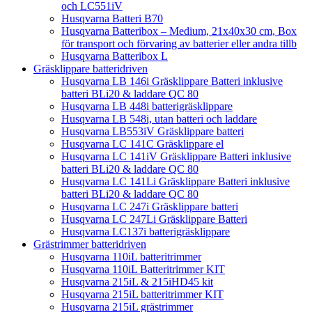
och LC551iV
Husqvarna Batteri B70
Husqvarna Batteribox – Medium, 21x40x30 cm, Box
för transport och förvaring av batterier eller andra tillb
Husqvarna Batteribox L
Gräsklippare batteridriven
Husqvarna LB 146i Gräsklippare Batteri inklusive
batteri BLi20 & laddare QC 80
Husqvarna LB 448i batterigräsklippare
Husqvarna LB 548i, utan batteri och laddare
Husqvarna LB553iV Gräsklippare batteri
Husqvarna LC 141C Gräsklippare el
Husqvarna LC 141iV Gräsklippare Batteri inklusive
batteri BLi20 & laddare QC 80
Husqvarna LC 141Li Gräsklippare Batteri inklusive
batteri BLi20 & laddare QC 80
Husqvarna LC 247i Gräsklippare batteri
Husqvarna LC 247Li Gräsklippare Batteri
Husqvarna LC137i batterigräsklippare
Grästrimmer batteridriven
Husqvarna 110iL batteritrimmer
Husqvarna 110iL Batteritrimmer KIT
Husqvarna 215iL & 215iHD45 kit
Husqvarna 215iL batteritrimmer KIT
Husqvarna 215iL grästrimmer