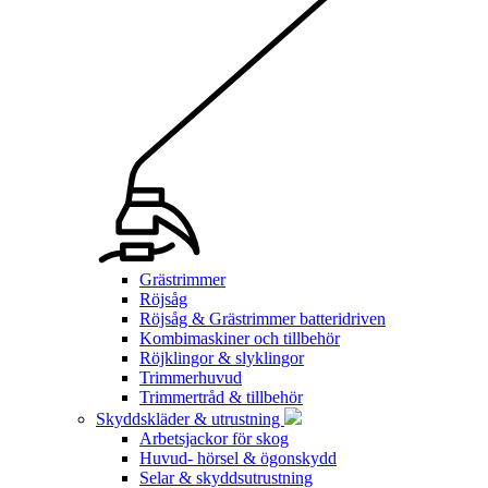
Grästrimmer
Röjsåg
Röjsåg & Grästrimmer batteridriven
Kombimaskiner och tillbehör
Röjklingor & slyklingor
Trimmerhuvud
Trimmertråd & tillbehör
Skyddskläder & utrustning
Arbetsjackor för skog
Huvud- hörsel & ögonskydd
Selar & skyddsutrustning