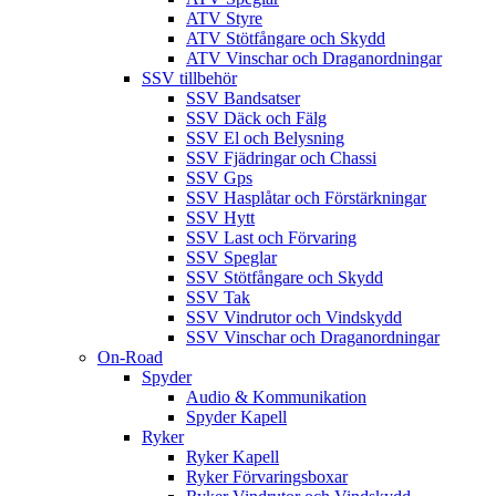
ATV Styre
ATV Stötfångare och Skydd
ATV Vinschar och Draganordningar
SSV tillbehör
SSV Bandsatser
SSV Däck och Fälg
SSV El och Belysning
SSV Fjädringar och Chassi
SSV Gps
SSV Hasplåtar och Förstärkningar
SSV Hytt
SSV Last och Förvaring
SSV Speglar
SSV Stötfångare och Skydd
SSV Tak
SSV Vindrutor och Vindskydd
SSV Vinschar och Draganordningar
On-Road
Spyder
Audio & Kommunikation
Spyder Kapell
Ryker
Ryker Kapell
Ryker Förvaringsboxar