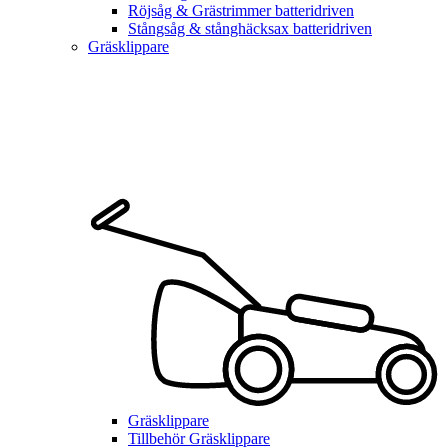
Röjsåg & Grästrimmer batteridriven
Stångsåg & stånghäcksax batteridriven
Gräsklippare
Gräsklippare
Tillbehör Gräsklippare