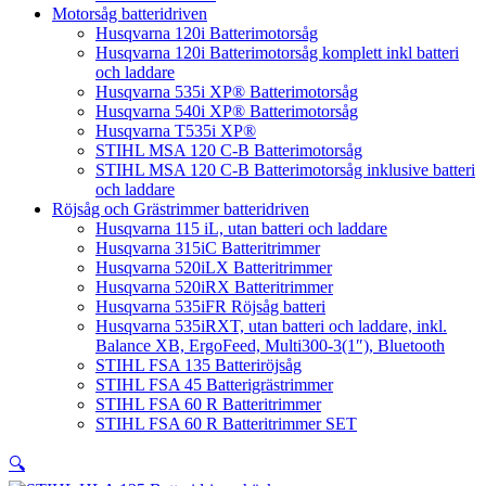
Motorsåg batteridriven
Husqvarna 120i Batterimotorsåg
Husqvarna 120i Batterimotorsåg komplett inkl batteri
och laddare
Husqvarna 535i XP® Batterimotorsåg
Husqvarna 540i XP® Batterimotorsåg
Husqvarna T535i XP®
STIHL MSA 120 C-B Batterimotorsåg
STIHL MSA 120 C-B Batterimotorsåg inklusive batteri
och laddare
Röjsåg och Grästrimmer batteridriven
Husqvarna 115 iL, utan batteri och laddare
Husqvarna 315iC Batteritrimmer
Husqvarna 520iLX Batteritrimmer
Husqvarna 520iRX Batteritrimmer
Husqvarna 535iFR Röjsåg batteri
Husqvarna 535iRXT, utan batteri och laddare, inkl.
Balance XB, ErgoFeed, Multi300-3(1″), Bluetooth
STIHL FSA 135 Batteriröjsåg
STIHL FSA 45 Batterigrästrimmer
STIHL FSA 60 R Batteritrimmer
STIHL FSA 60 R Batteritrimmer SET
🔍