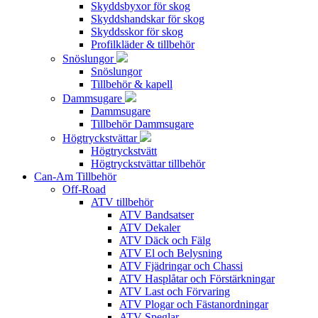
Skyddsbyxor för skog
Skyddshandskar för skog
Skyddsskor för skog
Profilkläder & tillbehör
Snöslungor
Snöslungor
Tillbehör & kapell
Dammsugare
Dammsugare
Tillbehör Dammsugare
Högtryckstvättar
Högtryckstvätt
Högtryckstvättar tillbehör
Can-Am Tillbehör
Off-Road
ATV tillbehör
ATV Bandsatser
ATV Dekaler
ATV Däck och Fälg
ATV El och Belysning
ATV Fjädringar och Chassi
ATV Hasplåtar och Förstärkningar
ATV Last och Förvaring
ATV Plogar och Fästanordningar
ATV Speglar