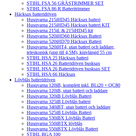
STIHL FSA 56 GRÄSTRIMMER SET
STIHL FSA 86 R Batteritrimmer
Häcksax batteridriven
Husqvarna 215iHD45 Häcksax batteri
Husqvarna 215iHD45 Häcksax batteri KIT
Husqvarna 215iL & 215iHD45 kit
Husqvarna 520iHD60 Häcksax Batteri
Husqvarna 520iHD70 Häcksax Batteri
Husqvarna 520iHT4, utan batteri och laddare,
teleskopisk (upp till 4,5M), knivlängd 55 cm
STIHL HSA 25 Häcksax batteri
STIHL HSA 26 Batteridriven busksax
STIHL HSA 26 Batteridriven busksax SET
STIHL HSA 66 Häcksax
Lövblås batteridriven
Husqvarna 120iB, komplett inkl. BLi20 + QC80
Husqvarna 120iB, utan batteri och laddare
Husqvarna 320iB Lövblås Batteri
Husqvarna 325iB Lövblås batteri
Husqvarna 340iBT, utan batteri och laddare
Husqvarna 525iB Lövblås Batteri
Husqvarna 530iBX Lövblås Batteri
Husqvarna 550iBTX lövblås
Husqvarna 550iBTX Lövblås Batteri
STIHL BGA 100