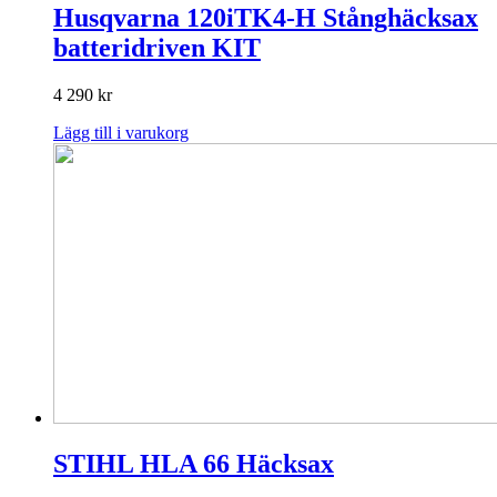
Husqvarna 120iTK4-H Stånghäcksax
batteridriven KIT
4 290
kr
Lägg till i varukorg
STIHL HLA 66 Häcksax