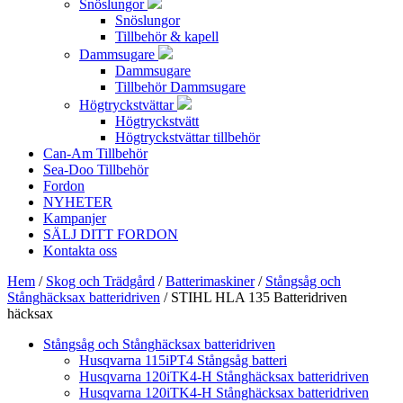
Snöslungor
Snöslungor
Tillbehör & kapell
Dammsugare
Dammsugare
Tillbehör Dammsugare
Högtryckstvättar
Högtryckstvätt
Högtryckstvättar tillbehör
Can-Am Tillbehör
Sea-Doo Tillbehör
Fordon
NYHETER
Kampanjer
SÄLJ DITT FORDON
Kontakta oss
Hem
/
Skog och Trädgård
/
Batterimaskiner
/
Stångsåg och
Stånghäcksax batteridriven
/ STIHL HLA 135 Batteridriven
häcksax
Stångsåg och Stånghäcksax batteridriven
Husqvarna 115iPT4 Stångsåg batteri
Husqvarna 120iTK4-H Stånghäcksax batteridriven
Husqvarna 120iTK4-H Stånghäcksax batteridriven