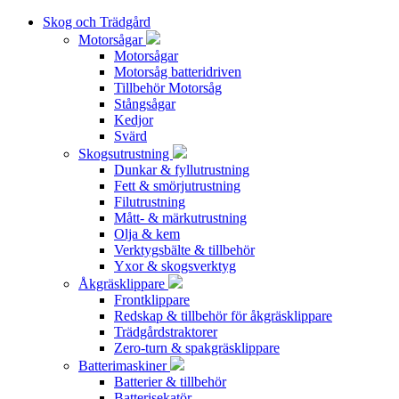
Skog och Trädgård
Motorsågar
Motorsågar
Motorsåg batteridriven
Tillbehör Motorsåg
Stångsågar
Kedjor
Svärd
Skogsutrustning
Dunkar & fyllutrustning
Fett & smörjutrustning
Filutrustning
Mått- & märkutrustning
Olja & kem
Verktygsbälte & tillbehör
Yxor & skogsverktyg
Åkgräsklippare
Frontklippare
Redskap & tillbehör för åkgräsklippare
Trädgårdstraktorer
Zero-turn & spakgräsklippare
Batterimaskiner
Batterier & tillbehör
Batterisekatör