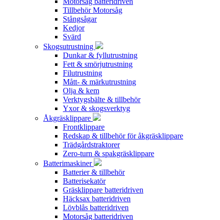
Motorsåg batteridriven
Tillbehör Motorsåg
Stångsågar
Kedjor
Svärd
Skogsutrustning
Dunkar & fyllutrustning
Fett & smörjutrustning
Filutrustning
Mått- & märkutrustning
Olja & kem
Verktygsbälte & tillbehör
Yxor & skogsverktyg
Åkgräsklippare
Frontklippare
Redskap & tillbehör för åkgräsklippare
Trädgårdstraktorer
Zero-turn & spakgräsklippare
Batterimaskiner
Batterier & tillbehör
Batterisekatör
Gräsklippare batteridriven
Häcksax batteridriven
Lövblås batteridriven
Motorsåg batteridriven