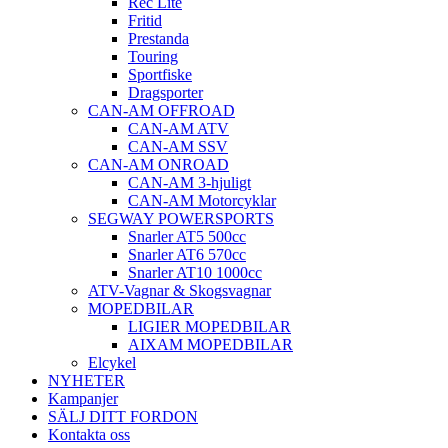
Rec Lite
Fritid
Prestanda
Touring
Sportfiske
Dragsporter
CAN-AM OFFROAD
CAN-AM ATV
CAN-AM SSV
CAN-AM ONROAD
CAN-AM 3-hjuligt
CAN-AM Motorcyklar
SEGWAY POWERSPORTS
Snarler AT5 500cc
Snarler AT6 570cc
Snarler AT10 1000cc
ATV-Vagnar & Skogsvagnar
MOPEDBILAR
LIGIER MOPEDBILAR
AIXAM MOPEDBILAR
Elcykel
NYHETER
Kampanjer
SÄLJ DITT FORDON
Kontakta oss