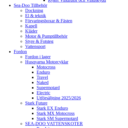
Ryker Vindrutor och Vindskydd
Sea-Doo Tillbehör
Dockning
El & teknik
Förvaringsboxar & Fästen
Kapell
Kläder
Motor & Pumptillbehör
Styre & Fotsteg
Vattensport
Fordon
Fordon i lager
Husqvarna Motorcyklar
Motocross
Enduro
Travel
Naked
Supermotard
Electric
Utförsäljning 2025/2026
Stark Future
Stark EX Enduro
Stark MX Motocross
Stark SM Supermotard
SEA-DOO VATTENSKOTER