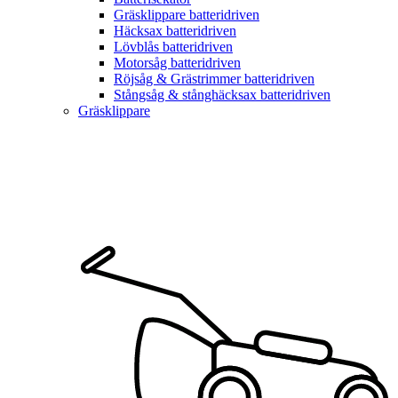
Gräsklippare batteridriven
Häcksax batteridriven
Lövblås batteridriven
Motorsåg batteridriven
Röjsåg & Grästrimmer batteridriven
Stångsåg & stånghäcksax batteridriven
Gräsklippare