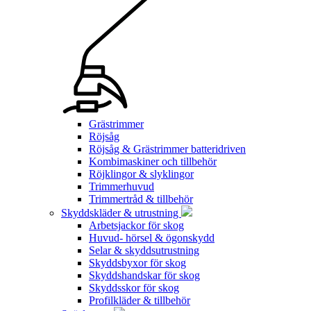
Grästrimmer
Röjsåg
Röjsåg & Grästrimmer batteridriven
Kombimaskiner och tillbehör
Röjklingor & slyklingor
Trimmerhuvud
Trimmertråd & tillbehör
Skyddskläder & utrustning
Arbetsjackor för skog
Huvud- hörsel & ögonskydd
Selar & skyddsutrustning
Skyddsbyxor för skog
Skyddshandskar för skog
Skyddsskor för skog
Profilkläder & tillbehör