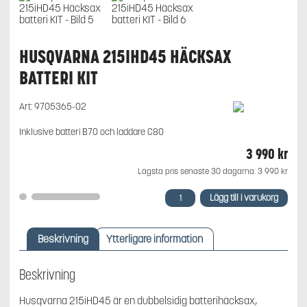
HUSQVARNA 215IHD45 HÄCKSAX
BATTERI KIT
Art:
9705365-02
Inklusive batteri B70 och laddare C80
3 990
kr
Lägsta pris senaste 30 dagarna:
3 990
kr
Husqvarna
Lägg till i varukorg
215iHD45
Häcksax
batteri
Beskrivning
Ytterligare information
KIT
mängd
Beskrivning
Husqvarna 215iHD45 är en dubbelsidig batterihäcksax,