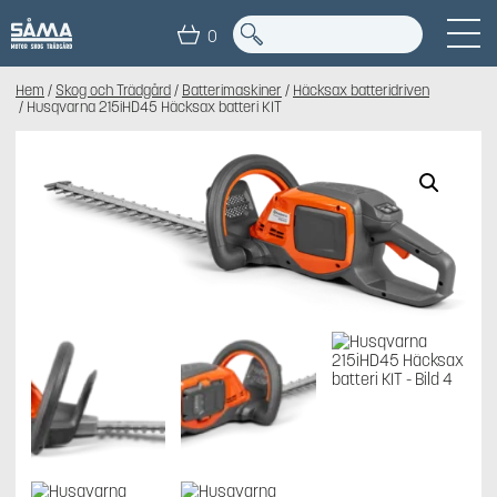
0
Hem
/
Skog och Trädgård
/
Batterimaskiner
/
Häcksax batteridriven
/ Husqvarna 215iHD45 Häcksax batteri KIT