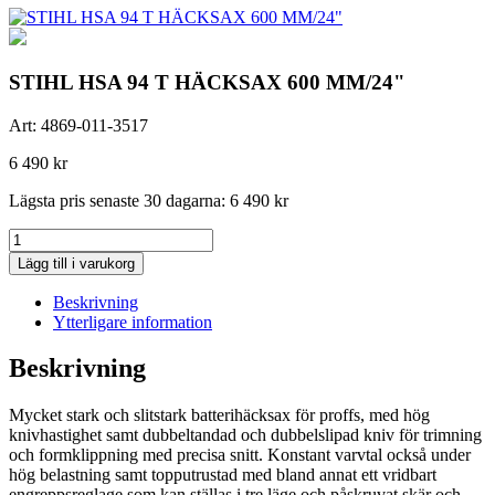
STIHL HSA 94 T HÄCKSAX 600 MM/24"
Art:
4869-011-3517
6 490
kr
Lägsta pris senaste 30 dagarna:
6 490
kr
STIHL
HSA
Lägg till i varukorg
94
T
Beskrivning
HÄCKSAX
Ytterligare information
600
MM/24"
Beskrivning
mängd
Mycket stark och slitstark batterihäcksax för proffs, med hög
knivhastighet samt dubbeltandad och dubbelslipad kniv för trimning
och formklippning med precisa snitt. Konstant varvtal också under
hög belastning samt topputrustad med bland annat ett vridbart
engreppsreglage som kan ställas i tre läge och påskruvat skär och