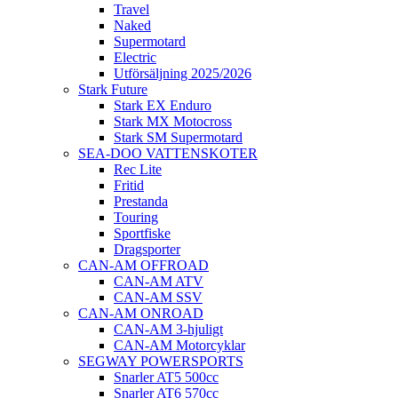
Travel
Naked
Supermotard
Electric
Utförsäljning 2025/2026
Stark Future
Stark EX Enduro
Stark MX Motocross
Stark SM Supermotard
SEA-DOO VATTENSKOTER
Rec Lite
Fritid
Prestanda
Touring
Sportfiske
Dragsporter
CAN-AM OFFROAD
CAN-AM ATV
CAN-AM SSV
CAN-AM ONROAD
CAN-AM 3-hjuligt
CAN-AM Motorcyklar
SEGWAY POWERSPORTS
Snarler AT5 500cc
Snarler AT6 570cc