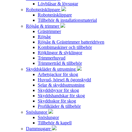
Lövblåsar & lövsugar
Robotgräsklippare
Robotgräsklippare
Tillbehör & installationsmaterial
Röjsåg & trimmer
Grästrimmer
Röjsåg
Röjsåg & Grästrimmer batteridriven
Kombimaskiner och tillbehör
Röjklingor & slyklingor
Trimmerhuvud
Trimmertråd & tillbehör
Skyddskläder & utrustning
Arbetsjackor för skog
Huvud- hörsel & ögonskydd
Selar & skyddsutrustning
Skyddsbyxor för skog
Skyddshandskar för skog
Skyddsskor för skog
Profilkläder & tillbehör
Snöslungor
Snöslungor
Tillbehör & kapell
Dammsugare