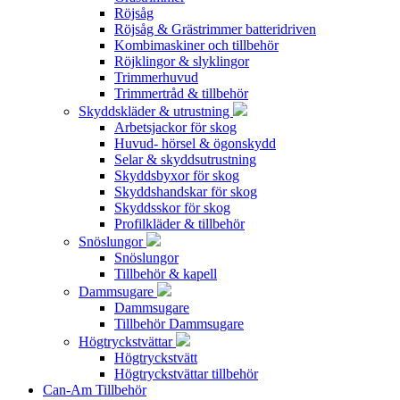
Röjsåg
Röjsåg & Grästrimmer batteridriven
Kombimaskiner och tillbehör
Röjklingor & slyklingor
Trimmerhuvud
Trimmertråd & tillbehör
Skyddskläder & utrustning
Arbetsjackor för skog
Huvud- hörsel & ögonskydd
Selar & skyddsutrustning
Skyddsbyxor för skog
Skyddshandskar för skog
Skyddsskor för skog
Profilkläder & tillbehör
Snöslungor
Snöslungor
Tillbehör & kapell
Dammsugare
Dammsugare
Tillbehör Dammsugare
Högtryckstvättar
Högtryckstvätt
Högtryckstvättar tillbehör
Can-Am Tillbehör