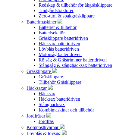
Redskap & tillbehör för åkgräsklippare
Trädgårdstraktorer
Zero-turn & spakgräsklippare
Batterimaskiner
Batterier & tillbehör
Batterisekatör
Gräsklippare batteridriven
Häcksax batteridriven
Lövblås batteridriven
Motorsåg batteridriven
Röjsåg & Grästrimmer batteridriven
Stångsåg & stånghäcksax batteridriven
Gräsklippare
Gräsklippare
Tillbehör Gräsklippare
Häcksaxar
Häcksax
Häcksax batteridriven
Stånghäcksax
Kombimaskiner och tillbehör
Jordfräsar
Jordfräs
Kompostkvarnar
Lövblås & lövsug