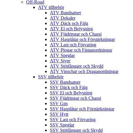
Off-Road
ATV tillbehör
ATV Bandsatser
ATV Dekaler
ATV Däck och Fälg
ATV El och Belysning
ATV Fjädringar och Chassi
ATV Hasplåtar och Förstärkningar
ATV Last och Förvaring
ATV Plogar och Fästanordningar
ATV Speglar
ATV Styre
ATV Stötfångare och Skydd
ATV Vinschar och Draganordningar
SSV tillbehör
SSV Bandsatser
SSV Däck och Fälg
SSV El och Belysning
SSV Fjädringar och Chassi
SSV Gps
SSV Hasplåtar och Förstärkningar
SSV Hytt
SSV Last och Förvaring
SSV Speglar
SSV Stötfångare och Skydd