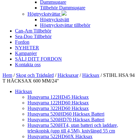
Dammsugare
Tillbehör Dammsugare
Högtryckstvättar
Högtryckstvätt
Högtryckstvättar tillbehör
Can-Am Tillbehör
Sea-Doo Tillbehör
Fordon
NYHETER
Kampanjer
SÄLJ DITT FORDON
Kontakta oss
Hem
/
Skog och Trädgård
/
Häcksaxar
/
Häcksax
/ STIHL HSA 94
T HÄCKSAX 600 MM/24″
Häcksax
Husqvarna 122HD45 Häcksax
Husqvarna 122HD60 Häcksax
Husqvarna 322HD60 Häcksax
Husqvarna 520iHD60 Häcksax Batteri
Husqvarna 520iHD70 Häcksax Batteri
Husqvarna 520iHT4, utan batteri och laddare,
teleskopisk (upp till 4,5M), knivlängd 55 cm
Husqvarna 522HD60X Häcksax