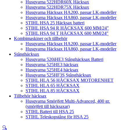
Husqvarna 522HDR60X Häcksax
Husqvarna 522HDR75X Häcksax
Husqvarna Häcksax HA200, passar LK-modeller
Husqvarna Häcksax HA860, passar LK-modeller
STIHL HSA 25 Häcksax batteri
STIHL HSA 94 R HÄCKSAX 600 MM/24″
STIHL HSA 94 T HÄCKSAX 600 MM/24″
Kombimaskiner och tillbehör
Husqvarna Häcksax HA200, passar LK-modeller
Husqvarna Häcksax HA860, passar LK-modeller
Stånghäcksax
Husqvarna 520iHE3 Stånghäcksax Batteri
Husqvarna 525HE3 häcksax
Husqvarna 525HE4 häcksax
Husqvarna 525HF3S Stånghäcksax
STIHL HLA 56 HÄCKSAX MOTORENHET
STIHL HLA 65 HÄCKSAX
STIHL HLA 85 HÄCKSAX
Tillbehör häcksax
Husqvarna Smörjfett Multi-Advanced, 400 gr.
(smörjfett till häcksaxar)
STIHL Batteri till HSA 25
STIHL Teleskopstång för HSA 25
🔍