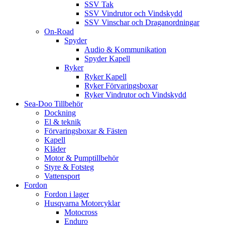
SSV Tak
SSV Vindrutor och Vindskydd
SSV Vinschar och Draganordningar
On-Road
Spyder
Audio & Kommunikation
Spyder Kapell
Ryker
Ryker Kapell
Ryker Förvaringsboxar
Ryker Vindrutor och Vindskydd
Sea-Doo Tillbehör
Dockning
El & teknik
Förvaringsboxar & Fästen
Kapell
Kläder
Motor & Pumptillbehör
Styre & Fotsteg
Vattensport
Fordon
Fordon i lager
Husqvarna Motorcyklar
Motocross
Enduro