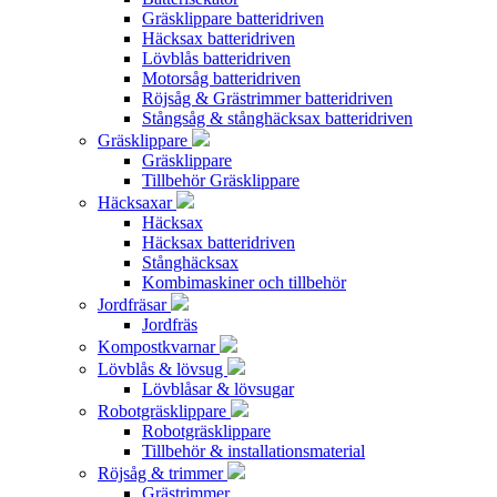
Gräsklippare batteridriven
Häcksax batteridriven
Lövblås batteridriven
Motorsåg batteridriven
Röjsåg & Grästrimmer batteridriven
Stångsåg & stånghäcksax batteridriven
Gräsklippare
Gräsklippare
Tillbehör Gräsklippare
Häcksaxar
Häcksax
Häcksax batteridriven
Stånghäcksax
Kombimaskiner och tillbehör
Jordfräsar
Jordfräs
Kompostkvarnar
Lövblås & lövsug
Lövblåsar & lövsugar
Robotgräsklippare
Robotgräsklippare
Tillbehör & installationsmaterial
Röjsåg & trimmer
Grästrimmer