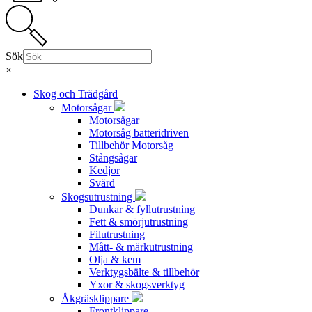
Sök
×
Skog och Trädgård
Motorsågar
Motorsågar
Motorsåg batteridriven
Tillbehör Motorsåg
Stångsågar
Kedjor
Svärd
Skogsutrustning
Dunkar & fyllutrustning
Fett & smörjutrustning
Filutrustning
Mått- & märkutrustning
Olja & kem
Verktygsbälte & tillbehör
Yxor & skogsverktyg
Åkgräsklippare
Frontklippare