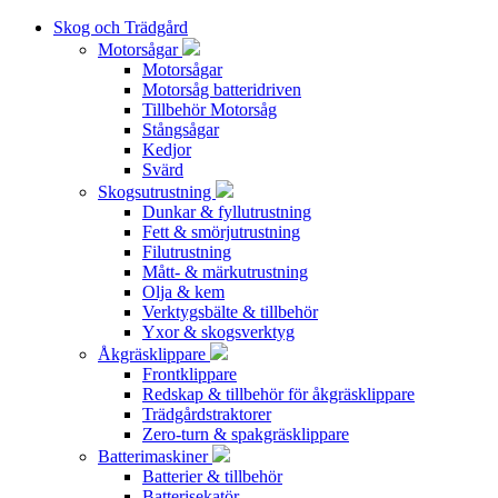
Skog och Trädgård
Motorsågar
Motorsågar
Motorsåg batteridriven
Tillbehör Motorsåg
Stångsågar
Kedjor
Svärd
Skogsutrustning
Dunkar & fyllutrustning
Fett & smörjutrustning
Filutrustning
Mått- & märkutrustning
Olja & kem
Verktygsbälte & tillbehör
Yxor & skogsverktyg
Åkgräsklippare
Frontklippare
Redskap & tillbehör för åkgräsklippare
Trädgårdstraktorer
Zero-turn & spakgräsklippare
Batterimaskiner
Batterier & tillbehör
Batterisekatör