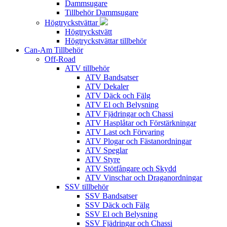
Dammsugare
Tillbehör Dammsugare
Högtryckstvättar
Högtryckstvätt
Högtryckstvättar tillbehör
Can-Am Tillbehör
Off-Road
ATV tillbehör
ATV Bandsatser
ATV Dekaler
ATV Däck och Fälg
ATV El och Belysning
ATV Fjädringar och Chassi
ATV Hasplåtar och Förstärkningar
ATV Last och Förvaring
ATV Plogar och Fästanordningar
ATV Speglar
ATV Styre
ATV Stötfångare och Skydd
ATV Vinschar och Draganordningar
SSV tillbehör
SSV Bandsatser
SSV Däck och Fälg
SSV El och Belysning
SSV Fjädringar och Chassi