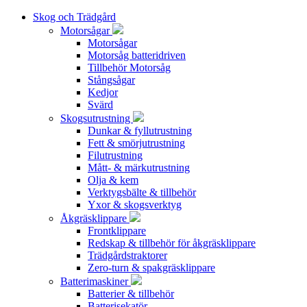
Skog och Trädgård
Motorsågar
Motorsågar
Motorsåg batteridriven
Tillbehör Motorsåg
Stångsågar
Kedjor
Svärd
Skogsutrustning
Dunkar & fyllutrustning
Fett & smörjutrustning
Filutrustning
Mått- & märkutrustning
Olja & kem
Verktygsbälte & tillbehör
Yxor & skogsverktyg
Åkgräsklippare
Frontklippare
Redskap & tillbehör för åkgräsklippare
Trädgårdstraktorer
Zero-turn & spakgräsklippare
Batterimaskiner
Batterier & tillbehör
Batterisekatör