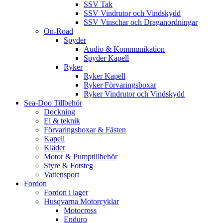
SSV Tak
SSV Vindrutor och Vindskydd
SSV Vinschar och Draganordningar
On-Road
Spyder
Audio & Kommunikation
Spyder Kapell
Ryker
Ryker Kapell
Ryker Förvaringsboxar
Ryker Vindrutor och Vindskydd
Sea-Doo Tillbehör
Dockning
El & teknik
Förvaringsboxar & Fästen
Kapell
Kläder
Motor & Pumptillbehör
Styre & Fotsteg
Vattensport
Fordon
Fordon i lager
Husqvarna Motorcyklar
Motocross
Enduro