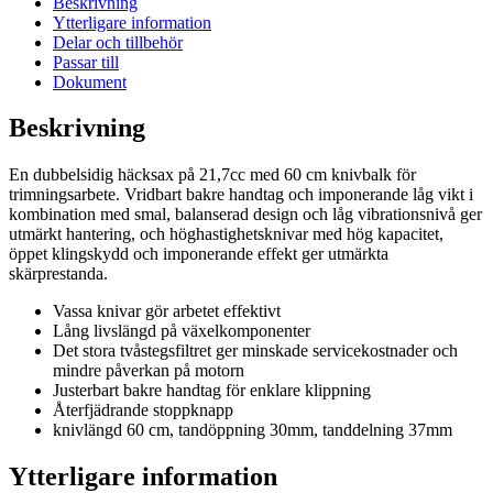
Beskrivning
Ytterligare information
Delar och tillbehör
Passar till
Dokument
Beskrivning
En dubbelsidig häcksax på 21,7cc med 60 cm knivbalk för
trimningsarbete. Vridbart bakre handtag och imponerande låg vikt i
kombination med smal, balanserad design och låg vibrationsnivå ger
utmärkt hantering, och höghastighetsknivar med hög kapacitet,
öppet klingskydd och imponerande effekt ger utmärkta
skärprestanda.
Vassa knivar gör arbetet effektivt
Lång livslängd på växelkomponenter
Det stora tvåstegsfiltret ger minskade servicekostnader och
mindre påverkan på motorn
Justerbart bakre handtag för enklare klippning
Återfjädrande stoppknapp
knivlängd 60 cm, tandöppning 30mm, tanddelning 37mm
Ytterligare information