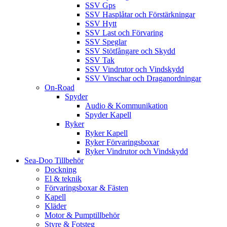
SSV Gps
SSV Hasplåtar och Förstärkningar
SSV Hytt
SSV Last och Förvaring
SSV Speglar
SSV Stötfångare och Skydd
SSV Tak
SSV Vindrutor och Vindskydd
SSV Vinschar och Draganordningar
On-Road
Spyder
Audio & Kommunikation
Spyder Kapell
Ryker
Ryker Kapell
Ryker Förvaringsboxar
Ryker Vindrutor och Vindskydd
Sea-Doo Tillbehör
Dockning
El & teknik
Förvaringsboxar & Fästen
Kapell
Kläder
Motor & Pumptillbehör
Styre & Fotsteg