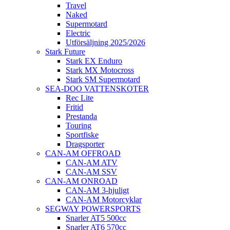
Travel
Naked
Supermotard
Electric
Utförsäljning 2025/2026
Stark Future
Stark EX Enduro
Stark MX Motocross
Stark SM Supermotard
SEA-DOO VATTENSKOTER
Rec Lite
Fritid
Prestanda
Touring
Sportfiske
Dragsporter
CAN-AM OFFROAD
CAN-AM ATV
CAN-AM SSV
CAN-AM ONROAD
CAN-AM 3-hjuligt
CAN-AM Motorcyklar
SEGWAY POWERSPORTS
Snarler AT5 500cc
Snarler AT6 570cc