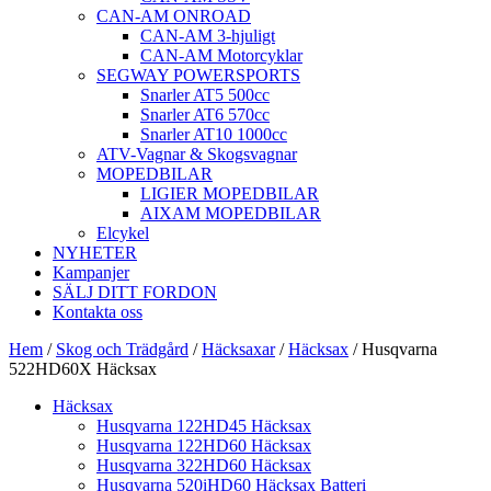
CAN-AM ONROAD
CAN-AM 3-hjuligt
CAN-AM Motorcyklar
SEGWAY POWERSPORTS
Snarler AT5 500cc
Snarler AT6 570cc
Snarler AT10 1000cc
ATV-Vagnar & Skogsvagnar
MOPEDBILAR
LIGIER MOPEDBILAR
AIXAM MOPEDBILAR
Elcykel
NYHETER
Kampanjer
SÄLJ DITT FORDON
Kontakta oss
Hem
/
Skog och Trädgård
/
Häcksaxar
/
Häcksax
/ Husqvarna
522HD60X Häcksax
Häcksax
Husqvarna 122HD45 Häcksax
Husqvarna 122HD60 Häcksax
Husqvarna 322HD60 Häcksax
Husqvarna 520iHD60 Häcksax Batteri