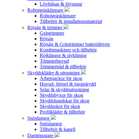
Lövblåsar & lövsugar
Robotgräsklippare
Robotgräsklippare
Tillbehör & installationsmaterial
Röjsåg & trimmer
Grästrimmer
Röjsåg
Röjsåg & Grästrimmer batteridriven
Kombimaskiner och tillbehör
Röjklingor & slyklingor
Trimmerhuvud
Trimmertråd & tillbehör
Skyddskläder & utrustning
Arbetsjackor för skog
Huvud- hörsel & ögonskydd
Selar & skyddsutrustning
Skyddsbyxor för skog
Skyddshandskar för skog
Skyddsskor för skog
Profilkläder & tillbehör
Snöslungor
Snöslungor
Tillbehör & kapell
Dammsugare