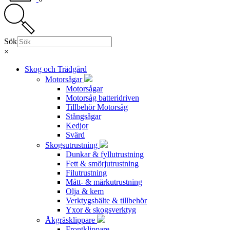
Sök
×
Skog och Trädgård
Motorsågar
Motorsågar
Motorsåg batteridriven
Tillbehör Motorsåg
Stångsågar
Kedjor
Svärd
Skogsutrustning
Dunkar & fyllutrustning
Fett & smörjutrustning
Filutrustning
Mått- & märkutrustning
Olja & kem
Verktygsbälte & tillbehör
Yxor & skogsverktyg
Åkgräsklippare
Frontklippare