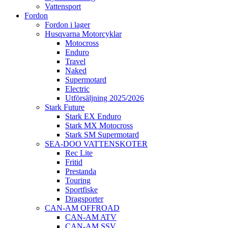
Vattensport
Fordon
Fordon i lager
Husqvarna Motorcyklar
Motocross
Enduro
Travel
Naked
Supermotard
Electric
Utförsäljning 2025/2026
Stark Future
Stark EX Enduro
Stark MX Motocross
Stark SM Supermotard
SEA-DOO VATTENSKOTER
Rec Lite
Fritid
Prestanda
Touring
Sportfiske
Dragsporter
CAN-AM OFFROAD
CAN-AM ATV
CAN-AM SSV