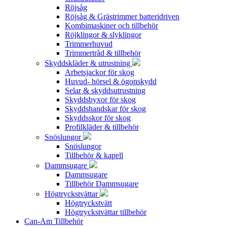
Röjsåg
Röjsåg & Grästrimmer batteridriven
Kombimaskiner och tillbehör
Röjklingor & slyklingor
Trimmerhuvud
Trimmertråd & tillbehör
Skyddskläder & utrustning
Arbetsjackor för skog
Huvud- hörsel & ögonskydd
Selar & skyddsutrustning
Skyddsbyxor för skog
Skyddshandskar för skog
Skyddsskor för skog
Profilkläder & tillbehör
Snöslungor
Snöslungor
Tillbehör & kapell
Dammsugare
Dammsugare
Tillbehör Dammsugare
Högtryckstvättar
Högtryckstvätt
Högtryckstvättar tillbehör
Can-Am Tillbehör