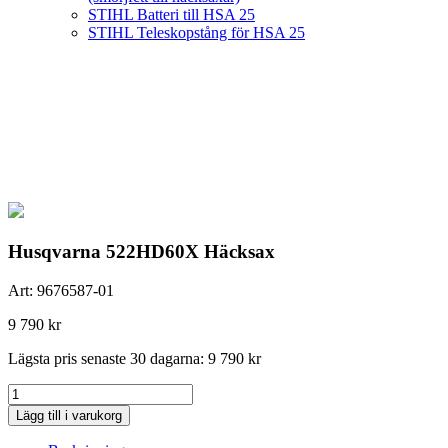
STIHL Batteri till HSA 25
STIHL Teleskopstång för HSA 25
Husqvarna 522HD60X Häcksax
Art:
9676587-01
9 790
kr
Lägsta pris senaste 30 dagarna:
9 790
kr
Husqvarna
522HD60X
Lägg till i varukorg
Häcksax
mängd