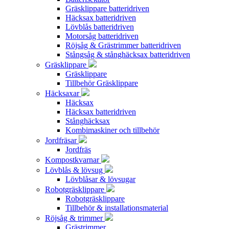
Gräsklippare batteridriven
Häcksax batteridriven
Lövblås batteridriven
Motorsåg batteridriven
Röjsåg & Grästrimmer batteridriven
Stångsåg & stånghäcksax batteridriven
Gräsklippare
Gräsklippare
Tillbehör Gräsklippare
Häcksaxar
Häcksax
Häcksax batteridriven
Stånghäcksax
Kombimaskiner och tillbehör
Jordfräsar
Jordfräs
Kompostkvarnar
Lövblås & lövsug
Lövblåsar & lövsugar
Robotgräsklippare
Robotgräsklippare
Tillbehör & installationsmaterial
Röjsåg & trimmer
Grästrimmer