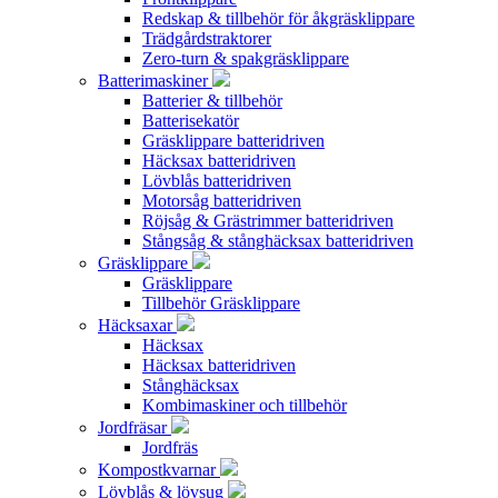
Redskap & tillbehör för åkgräsklippare
Trädgårdstraktorer
Zero-turn & spakgräsklippare
Batterimaskiner
Batterier & tillbehör
Batterisekatör
Gräsklippare batteridriven
Häcksax batteridriven
Lövblås batteridriven
Motorsåg batteridriven
Röjsåg & Grästrimmer batteridriven
Stångsåg & stånghäcksax batteridriven
Gräsklippare
Gräsklippare
Tillbehör Gräsklippare
Häcksaxar
Häcksax
Häcksax batteridriven
Stånghäcksax
Kombimaskiner och tillbehör
Jordfräsar
Jordfräs
Kompostkvarnar
Lövblås & lövsug