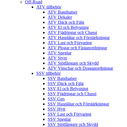
Off-Road
ATV tillbehör
ATV Bandsatser
ATV Dekaler
ATV Däck och Fälg
ATV El och Belysning
ATV Fjädringar och Chassi
ATV Hasplåtar och Förstärkningar
ATV Last och Förvaring
ATV Plogar och Fästanordningar
ATV Speglar
ATV Styre
ATV Stötfångare och Skydd
ATV Vinschar och Draganordningar
SSV tillbehör
SSV Bandsatser
SSV Däck och Fälg
SSV El och Belysning
SSV Fjädringar och Chassi
SSV Gps
SSV Hasplåtar och Förstärkningar
SSV Hytt
SSV Last och Förvaring
SSV Speglar
SSV Stötfångare och Skydd