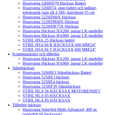
Husqvarna 520iHD70 Häcksax Batteri
Husqvarna 520iHT4, utan batteri och laddare,
teleskopisk (upp till 4,5M), knivlängd 55 cm
Husqvarna 522HD60X Häcksax
Husqvarna 522HDR60X Häcksax
Husqvarna 522HDR75X Häcksax
Husqvarna Häcksax HA200, passar LK-modeller
Husqvarna Häcksax HA860, passar LK-modeller
STIHL HSA 25 Häcksax batteri
STIHL HSA 94 R HÄCKSAX 600 MM/24″
STIHL HSA 94 T HÄCKSAX 600 MM/24″
Kombimaskiner och tillbehör
Husqvarna Häcksax HA200, passar LK-modeller
Husqvarna Häcksax HA860, passar LK-modeller
Stånghäcksax
Husqvarna 520iHE3 Stånghäcksax Batteri
Husqvarna 525HE3 häcksax
Husqvarna 525HE4 häcksax
Husqvarna 525HF3S Stånghäcksax
STIHL HLA 56 HÄCKSAX MOTORENHET
STIHL HLA 65 HÄCKSAX
STIHL HLA 85 HÄCKSAX
Tillbehör häcksax
Husqvarna Smörjfett Multi-Advanced, 400 gr.
(smörjfett till häcksaxar)