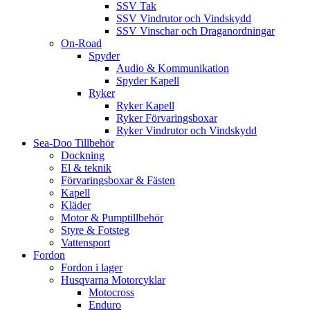
SSV Tak
SSV Vindrutor och Vindskydd
SSV Vinschar och Draganordningar
On-Road
Spyder
Audio & Kommunikation
Spyder Kapell
Ryker
Ryker Kapell
Ryker Förvaringsboxar
Ryker Vindrutor och Vindskydd
Sea-Doo Tillbehör
Dockning
El & teknik
Förvaringsboxar & Fästen
Kapell
Kläder
Motor & Pumptillbehör
Styre & Fotsteg
Vattensport
Fordon
Fordon i lager
Husqvarna Motorcyklar
Motocross
Enduro