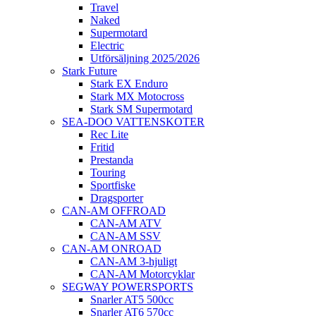
Travel
Naked
Supermotard
Electric
Utförsäljning 2025/2026
Stark Future
Stark EX Enduro
Stark MX Motocross
Stark SM Supermotard
SEA-DOO VATTENSKOTER
Rec Lite
Fritid
Prestanda
Touring
Sportfiske
Dragsporter
CAN-AM OFFROAD
CAN-AM ATV
CAN-AM SSV
CAN-AM ONROAD
CAN-AM 3-hjuligt
CAN-AM Motorcyklar
SEGWAY POWERSPORTS
Snarler AT5 500cc
Snarler AT6 570cc