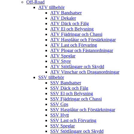
Off-Road
ATV tillbehör
ATV Bandsatser
ATV Dekaler
ATV Däck och Fälg
ATV El och Belysning
ATV Fjädringar och Chassi
ATV Hasplåtar och Förstärkningar
ATV Last och Förvaring
ATV Plogar och Fästanordningar
ATV Speglar
ATV Styre
ATV Stötfångare och Skydd
ATV Vinschar och Draganordningar
SSV tillbehör
SSV Bandsatser
SSV Däck och Fälg
SSV El och Belysning
SSV Fjädringar och Chassi
SSV Gps
SSV Hasplåtar och Förstärkningar
SSV Hytt
SSV Last och Förvaring
SSV Speglar
SSV Stötfångare och Skydd