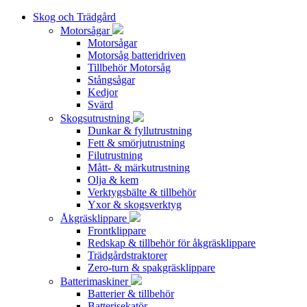
Skog och Trädgård
Motorsågar
Motorsågar
Motorsåg batteridriven
Tillbehör Motorsåg
Stångsågar
Kedjor
Svärd
Skogsutrustning
Dunkar & fyllutrustning
Fett & smörjutrustning
Filutrustning
Mått- & märkutrustning
Olja & kem
Verktygsbälte & tillbehör
Yxor & skogsverktyg
Åkgräsklippare
Frontklippare
Redskap & tillbehör för åkgräsklippare
Trädgårdstraktorer
Zero-turn & spakgräsklippare
Batterimaskiner
Batterier & tillbehör
Batterisekatör