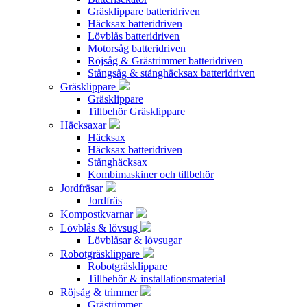
Gräsklippare batteridriven
Häcksax batteridriven
Lövblås batteridriven
Motorsåg batteridriven
Röjsåg & Grästrimmer batteridriven
Stångsåg & stånghäcksax batteridriven
Gräsklippare
Gräsklippare
Tillbehör Gräsklippare
Häcksaxar
Häcksax
Häcksax batteridriven
Stånghäcksax
Kombimaskiner och tillbehör
Jordfräsar
Jordfräs
Kompostkvarnar
Lövblås & lövsug
Lövblåsar & lövsugar
Robotgräsklippare
Robotgräsklippare
Tillbehör & installationsmaterial
Röjsåg & trimmer
Grästrimmer