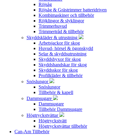
Röjsåg
Röjsåg & Grästrimmer batteridriven
Kombimaskiner och tillbehör
Röjklingor & slyklingor
Trimmerhuvud
Trimmertråd & tillbehör
Skyddskläder & utrustning
Arbetsjackor för skog
Huvud- hörsel & ögonskydd
Selar & skyddsutrustning
Skyddsbyxor för skog
Skyddshandskar för skog
Skyddsskor för skog
Profilkläder & tillbehör
Snöslungor
Snöslungor
Tillbehör & kapell
Dammsugare
Dammsugare
Tillbehör Dammsugare
Högtryckstvättar
Högtryckstvätt
Högtryckstvättar tillbehör
Can-Am Tillbehör