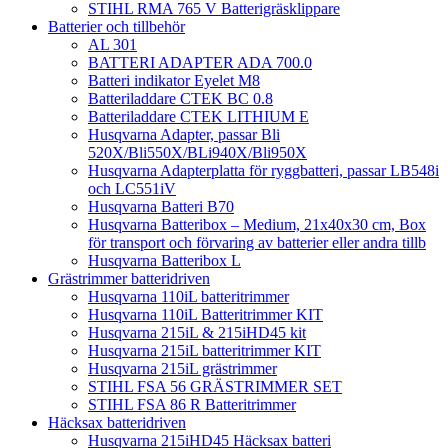
STIHL RMA 765 V Batterigräsklippare
Batterier och tillbehör
AL 301
BATTERI ADAPTER ADA 700.0
Batteri indikator Eyelet M8
Batteriladdare CTEK BC 0.8
Batteriladdare CTEK LITHIUM E
Husqvarna Adapter, passar Bli
520X/Bli550X/BLi940X/Bli950X
Husqvarna Adapterplatta för ryggbatteri, passar LB548i
och LC551iV
Husqvarna Batteri B70
Husqvarna Batteribox – Medium, 21x40x30 cm, Box
för transport och förvaring av batterier eller andra tillb
Husqvarna Batteribox L
Grästrimmer batteridriven
Husqvarna 110iL batteritrimmer
Husqvarna 110iL Batteritrimmer KIT
Husqvarna 215iL & 215iHD45 kit
Husqvarna 215iL batteritrimmer KIT
Husqvarna 215iL grästrimmer
STIHL FSA 56 GRÄSTRIMMER SET
STIHL FSA 86 R Batteritrimmer
Häcksax batteridriven
Husqvarna 215iHD45 Häcksax batteri