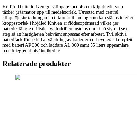
Kraftfull batteridriven gräsklippare med 46 cm klippbredd som
täcker gräsmattor upp till medelstorlek. Utrustad med central
klipphöjdsinställning och ett komforthandtag som kan ställas in efter
kroppsstorlek i höjdled.Kniven är flödesoptimerad vilket ger
batteriet längre driftstid. Variodriften justeras direkt på styret i sex
steg så att hastigheten bekvämt anpassas efter arbetet. Två aktiva
batterifack för seriell användning av batterierna. Levereras komplett
med batteri AP 300 och laddare AL 300 samt 55 liters uppsamlare
med integrerad nivåindikering.
Relaterade produkter