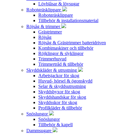
Lövblåsar & lövsugar
Robotgräsklippare
Robotgräsklippare
Tillbehör & installationsmaterial
Röjsåg & trimmer
Grästrimmer
Röjsåg
Röjsåg & Grästrimmer batteridriven
Kombimaskiner och tillbehör
Röjklingor & slyklingor
Trimmerhuvud
Trimmertråd & tillbehör
Skyddskläder & utrustning
Arbetsjackor för skog
Huvud- hörsel & ögonskydd
Selar & skyddsutrustning
Skyddsbyxor för skog
Skyddshandskar för skog
Skyddsskor för skog
Profilkläder & tillbehör
Snöslungor
Snöslungor
Tillbehör & kapell
Dammsugare