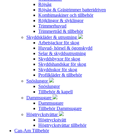
Röjsåg
Röjsåg & Grästrimmer batteridriven
Kombimaskiner och tillbehör
Röjklingor & slyklingor
Trimmerhuvud
Trimmertråd & tillbehör
Skyddskläder & utrustning
Arbetsjackor för skog
Huvud- hörsel & ögonskydd
Selar & skyddsutrustning
Skyddsbyxor för skog
Skyddshandskar för skog
Skyddsskor för skog
Profilkläder & tillbehör
Snöslungor
Snöslungor
Tillbehör & kapell
Dammsugare
Dammsugare
Tillbehör Dammsugare
Högtryckstvättar
Högtryckstvätt
Högtryckstvättar tillbehör
Can-Am Tillbehör