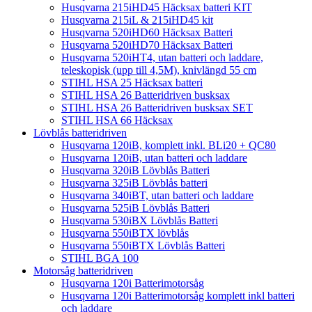
Husqvarna 215iHD45 Häcksax batteri KIT
Husqvarna 215iL & 215iHD45 kit
Husqvarna 520iHD60 Häcksax Batteri
Husqvarna 520iHD70 Häcksax Batteri
Husqvarna 520iHT4, utan batteri och laddare,
teleskopisk (upp till 4,5M), knivlängd 55 cm
STIHL HSA 25 Häcksax batteri
STIHL HSA 26 Batteridriven busksax
STIHL HSA 26 Batteridriven busksax SET
STIHL HSA 66 Häcksax
Lövblås batteridriven
Husqvarna 120iB, komplett inkl. BLi20 + QC80
Husqvarna 120iB, utan batteri och laddare
Husqvarna 320iB Lövblås Batteri
Husqvarna 325iB Lövblås batteri
Husqvarna 340iBT, utan batteri och laddare
Husqvarna 525iB Lövblås Batteri
Husqvarna 530iBX Lövblås Batteri
Husqvarna 550iBTX lövblås
Husqvarna 550iBTX Lövblås Batteri
STIHL BGA 100
Motorsåg batteridriven
Husqvarna 120i Batterimotorsåg
Husqvarna 120i Batterimotorsåg komplett inkl batteri
och laddare