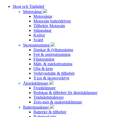
Skog och Trädgård
Motorsågar
Motorsågar
Motorsåg batteridriven
Tillbehör Motorsåg
Stångsågar
Kedjor
Svärd
Skogsutrustning
Dunkar & fyllutrustning
Fett & smörjutrustning
Filutrustning
Mått- & märkutrustning
Olja & kem
Verktygsbälte & tillbehör
Yxor & skogsverktyg
Åkgräsklippare
Frontklippare
Redskap & tillbehör för åkgräsklippare
Trädgårdstraktorer
Zero-turn & spakgräsklippare
Batterimaskiner
Batterier & tillbehör
Batterisekatör