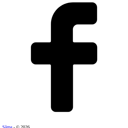
Såma
- © 2026