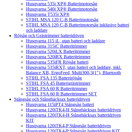
Husqvarna 535i XP® Batterimotorsåg
Husqvarna 540i XP® Batterimotorsåg
Husqvarna T535i XP®
STIHL MSA 120 C-B Batterimotorsåg
STIHL MSA 120 C-B Batterimotorsåg inklusive batteri
och laddare
Röjsåg och Grästrimmer batteridriven
Husqvarna 115 iL, utan batteri och laddare
Husqvarna 315iC Batteritrimmer
Husqvarna 520iLX Batteritrimmer
Husqvarna 520iRX Batteritrimmer
Husqvarna 535iFR Röjsåg batteri
Husqvarna 535iRXT, utan batteri och laddare, inkl.
Balance XB, ErgoFeed, Multi300-3(1″), Bluetooth
STIHL FSA 135 Batteriröjsåg
STIHL FSA 45 Batterigrästrimmer
STIHL FSA 60 R Batteritrimmer
STIHL FSA 60 R Batteritrimmer SET
Stångsåg och Stånghäcksax batteridriven
Husqvarna 115iPT4 Stångsåg batteri
Husqvarna 120iTK4-H Stånghäcksax batteridriven
Husqvarna 120iTK4-H Stånghäcksax batteridriven
KIT
Husqvarna 120iTK4-P Stångsåg batteridriven
Husqvarna 120iTK4-P Stångsåg batteridriven KIT