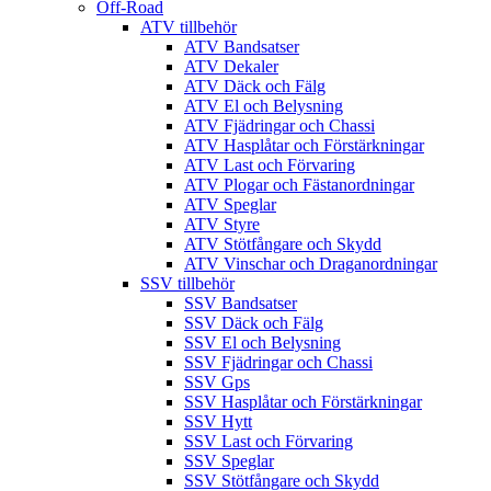
Off-Road
ATV tillbehör
ATV Bandsatser
ATV Dekaler
ATV Däck och Fälg
ATV El och Belysning
ATV Fjädringar och Chassi
ATV Hasplåtar och Förstärkningar
ATV Last och Förvaring
ATV Plogar och Fästanordningar
ATV Speglar
ATV Styre
ATV Stötfångare och Skydd
ATV Vinschar och Draganordningar
SSV tillbehör
SSV Bandsatser
SSV Däck och Fälg
SSV El och Belysning
SSV Fjädringar och Chassi
SSV Gps
SSV Hasplåtar och Förstärkningar
SSV Hytt
SSV Last och Förvaring
SSV Speglar
SSV Stötfångare och Skydd