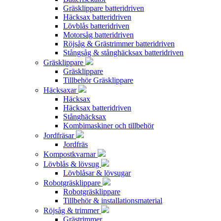
Gräsklippare batteridriven
Häcksax batteridriven
Lövblås batteridriven
Motorsåg batteridriven
Röjsåg & Grästrimmer batteridriven
Stångsåg & stånghäcksax batteridriven
Gräsklippare
Gräsklippare
Tillbehör Gräsklippare
Häcksaxar
Häcksax
Häcksax batteridriven
Stånghäcksax
Kombimaskiner och tillbehör
Jordfräsar
Jordfräs
Kompostkvarnar
Lövblås & lövsug
Lövblåsar & lövsugar
Robotgräsklippare
Robotgräsklippare
Tillbehör & installationsmaterial
Röjsåg & trimmer
Grästrimmer