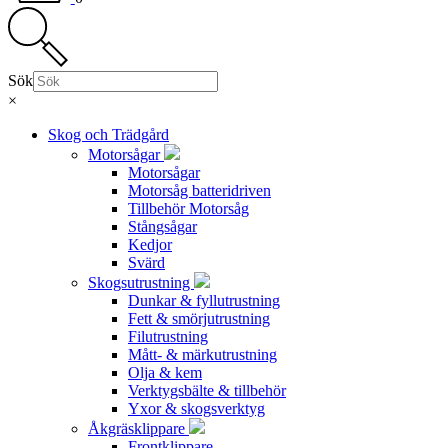
Sök
×
Skog och Trädgård
Motorsågar
Motorsågar
Motorsåg batteridriven
Tillbehör Motorsåg
Stångsågar
Kedjor
Svärd
Skogsutrustning
Dunkar & fyllutrustning
Fett & smörjutrustning
Filutrustning
Mått- & märkutrustning
Olja & kem
Verktygsbälte & tillbehör
Yxor & skogsverktyg
Åkgräsklippare
Frontklippare