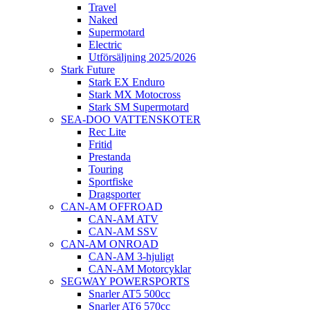
Travel
Naked
Supermotard
Electric
Utförsäljning 2025/2026
Stark Future
Stark EX Enduro
Stark MX Motocross
Stark SM Supermotard
SEA-DOO VATTENSKOTER
Rec Lite
Fritid
Prestanda
Touring
Sportfiske
Dragsporter
CAN-AM OFFROAD
CAN-AM ATV
CAN-AM SSV
CAN-AM ONROAD
CAN-AM 3-hjuligt
CAN-AM Motorcyklar
SEGWAY POWERSPORTS
Snarler AT5 500cc
Snarler AT6 570cc