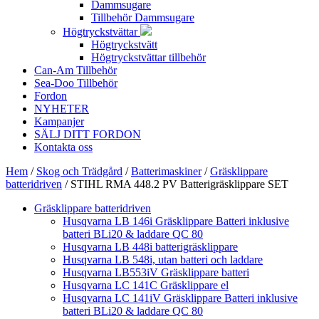
Dammsugare
Tillbehör Dammsugare
Högtryckstvättar
Högtryckstvätt
Högtryckstvättar tillbehör
Can-Am Tillbehör
Sea-Doo Tillbehör
Fordon
NYHETER
Kampanjer
SÄLJ DITT FORDON
Kontakta oss
Hem
/
Skog och Trädgård
/
Batterimaskiner
/
Gräsklippare
batteridriven
/ STIHL RMA 448.2 PV Batterigräsklippare SET
Gräsklippare batteridriven
Husqvarna LB 146i Gräsklippare Batteri inklusive
batteri BLi20 & laddare QC 80
Husqvarna LB 448i batterigräsklippare
Husqvarna LB 548i, utan batteri och laddare
Husqvarna LB553iV Gräsklippare batteri
Husqvarna LC 141C Gräsklippare el
Husqvarna LC 141iV Gräsklippare Batteri inklusive
batteri BLi20 & laddare QC 80