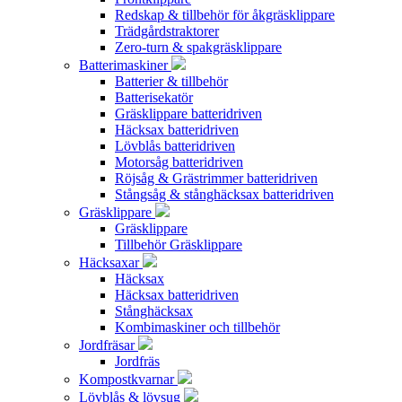
Redskap & tillbehör för åkgräsklippare
Trädgårdstraktorer
Zero-turn & spakgräsklippare
Batterimaskiner
Batterier & tillbehör
Batterisekatör
Gräsklippare batteridriven
Häcksax batteridriven
Lövblås batteridriven
Motorsåg batteridriven
Röjsåg & Grästrimmer batteridriven
Stångsåg & stånghäcksax batteridriven
Gräsklippare
Gräsklippare
Tillbehör Gräsklippare
Häcksaxar
Häcksax
Häcksax batteridriven
Stånghäcksax
Kombimaskiner och tillbehör
Jordfräsar
Jordfräs
Kompostkvarnar
Lövblås & lövsug