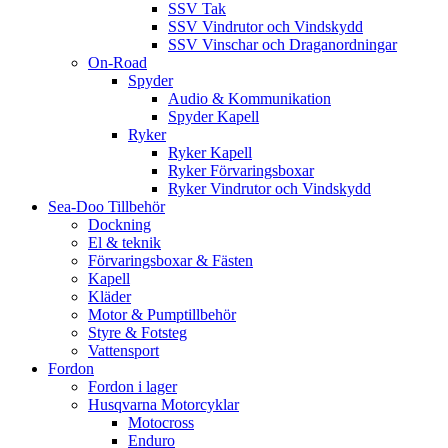
SSV Tak
SSV Vindrutor och Vindskydd
SSV Vinschar och Draganordningar
On-Road
Spyder
Audio & Kommunikation
Spyder Kapell
Ryker
Ryker Kapell
Ryker Förvaringsboxar
Ryker Vindrutor och Vindskydd
Sea-Doo Tillbehör
Dockning
El & teknik
Förvaringsboxar & Fästen
Kapell
Kläder
Motor & Pumptillbehör
Styre & Fotsteg
Vattensport
Fordon
Fordon i lager
Husqvarna Motorcyklar
Motocross
Enduro