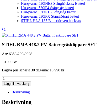
Husqvarna 520iHE3 Stånghäcksax Batteri
Husqvarna 530iP4 Stångsåg batteri
Husqvarna 530iPT5 Stångsåg batteri
Husqvarna 530iPX Stångröjsåg batteri
STIHL HLA 135 Batteridriven häcksax
🔍
STIHL RMA 448.2 PV Batterigräsklippare SET
Art:
6358-200-0028
10 990
kr
Lägsta pris senaste 30 dagarna:
10 990
kr
STIHL
RMA
Lägg till i varukorg
448.2
PV
Beskrivning
Batterigräsklippare
SET
Beskrivning
mängd