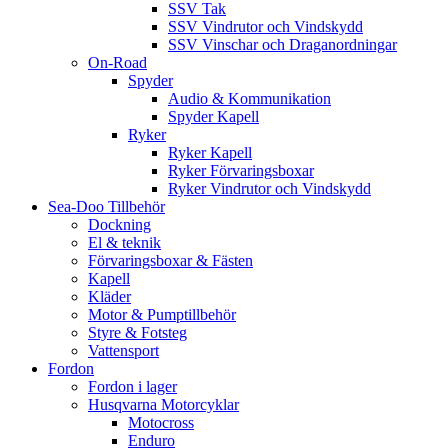
SSV Tak
SSV Vindrutor och Vindskydd
SSV Vinschar och Draganordningar
On-Road
Spyder
Audio & Kommunikation
Spyder Kapell
Ryker
Ryker Kapell
Ryker Förvaringsboxar
Ryker Vindrutor och Vindskydd
Sea-Doo Tillbehör
Dockning
El & teknik
Förvaringsboxar & Fästen
Kapell
Kläder
Motor & Pumptillbehör
Styre & Fotsteg
Vattensport
Fordon
Fordon i lager
Husqvarna Motorcyklar
Motocross
Enduro