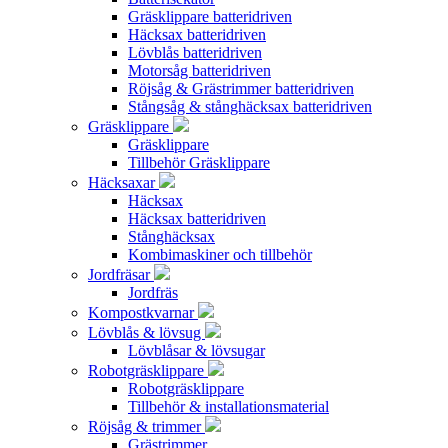
Gräsklippare batteridriven
Häcksax batteridriven
Lövblås batteridriven
Motorsåg batteridriven
Röjsåg & Grästrimmer batteridriven
Stångsåg & stånghäcksax batteridriven
Gräsklippare
Gräsklippare
Tillbehör Gräsklippare
Häcksaxar
Häcksax
Häcksax batteridriven
Stånghäcksax
Kombimaskiner och tillbehör
Jordfräsar
Jordfräs
Kompostkvarnar
Lövblås & lövsug
Lövblåsar & lövsugar
Robotgräsklippare
Robotgräsklippare
Tillbehör & installationsmaterial
Röjsåg & trimmer
Grästrimmer