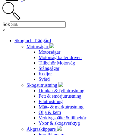
Sök
×
Skog och Trädgård
Motorsågar
Motorsågar
Motorsåg batteridriven
Tillbehör Motorsåg
Stångsågar
Kedjor
Svärd
Skogsutrustning
Dunkar & fyllutrustning
Fett & smörjutrustning
Filutrustning
Mått- & märkutrustning
Olja & kem
Verktygsbälte & tillbehör
Yxor & skogsverktyg
Åkgräsklippare
Frontklippare