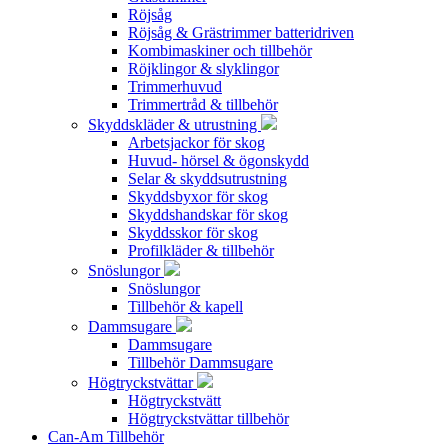
Röjsåg
Röjsåg & Grästrimmer batteridriven
Kombimaskiner och tillbehör
Röjklingor & slyklingor
Trimmerhuvud
Trimmertråd & tillbehör
Skyddskläder & utrustning
Arbetsjackor för skog
Huvud- hörsel & ögonskydd
Selar & skyddsutrustning
Skyddsbyxor för skog
Skyddshandskar för skog
Skyddsskor för skog
Profilkläder & tillbehör
Snöslungor
Snöslungor
Tillbehör & kapell
Dammsugare
Dammsugare
Tillbehör Dammsugare
Högtryckstvättar
Högtryckstvätt
Högtryckstvättar tillbehör
Can-Am Tillbehör