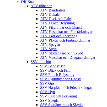
Off-Road
ATV tillbehör
ATV Bandsatser
ATV Dekaler
ATV Däck och Fälg
ATV El och Belysning
ATV Fjädringar och Chassi
ATV Hasplåtar och Förstärkningar
ATV Last och Förvaring
ATV Plogar och Fästanordningar
ATV Speglar
ATV Styre
ATV Stötfångare och Skydd
ATV Vinschar och Draganordningar
SSV tillbehör
SSV Bandsatser
SSV Däck och Fälg
SSV El och Belysning
SSV Fjädringar och Chassi
SSV Gps
SSV Hasplåtar och Förstärkningar
SSV Hytt
SSV Last och Förvaring
SSV Speglar
SSV Stötfångare och Skydd