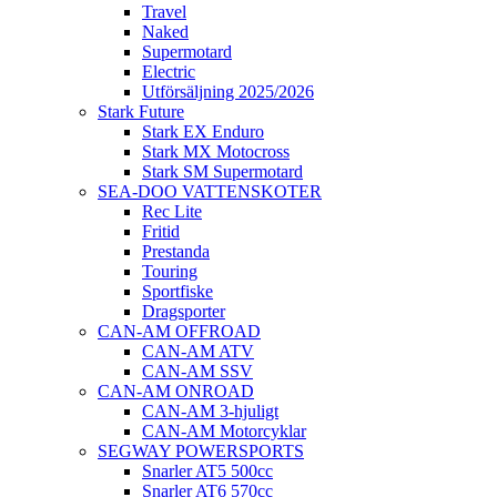
Travel
Naked
Supermotard
Electric
Utförsäljning 2025/2026
Stark Future
Stark EX Enduro
Stark MX Motocross
Stark SM Supermotard
SEA-DOO VATTENSKOTER
Rec Lite
Fritid
Prestanda
Touring
Sportfiske
Dragsporter
CAN-AM OFFROAD
CAN-AM ATV
CAN-AM SSV
CAN-AM ONROAD
CAN-AM 3-hjuligt
CAN-AM Motorcyklar
SEGWAY POWERSPORTS
Snarler AT5 500cc
Snarler AT6 570cc