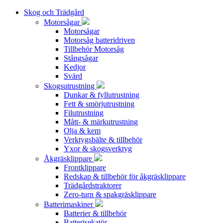
Skog och Trädgård
Motorsågar
Motorsågar
Motorsåg batteridriven
Tillbehör Motorsåg
Stångsågar
Kedjor
Svärd
Skogsutrustning
Dunkar & fyllutrustning
Fett & smörjutrustning
Filutrustning
Mått- & märkutrustning
Olja & kem
Verktygsbälte & tillbehör
Yxor & skogsverktyg
Åkgräsklippare
Frontklippare
Redskap & tillbehör för åkgräsklippare
Trädgårdstraktorer
Zero-turn & spakgräsklippare
Batterimaskiner
Batterier & tillbehör
Batterisekatör