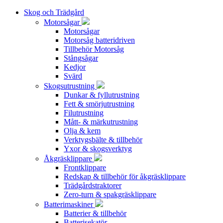
Skog och Trädgård
Motorsågar
Motorsågar
Motorsåg batteridriven
Tillbehör Motorsåg
Stångsågar
Kedjor
Svärd
Skogsutrustning
Dunkar & fyllutrustning
Fett & smörjutrustning
Filutrustning
Mått- & märkutrustning
Olja & kem
Verktygsbälte & tillbehör
Yxor & skogsverktyg
Åkgräsklippare
Frontklippare
Redskap & tillbehör för åkgräsklippare
Trädgårdstraktorer
Zero-turn & spakgräsklippare
Batterimaskiner
Batterier & tillbehör
Batterisekatör