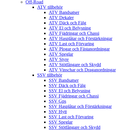
Off-Road
ATV tillbehör
ATV Bandsatser
ATV Dekaler
ATV Däck och Fälg
ATV El och Belysning
ATV Fjädringar och Chassi
ATV Hasplåtar och Förstärkningar
ATV Last och Förvaring
ATV Plogar och Fästanordningar
ATV Speglar
ATV Styre
ATV Stötfångare och Skydd
ATV Vinschar och Draganordningar
SSV tillbehör
SSV Bandsatser
SSV Däck och Fälg
SSV El och Belysning
SSV Fjädringar och Chassi
SSV Gps
SSV Hasplåtar och Förstärkningar
SSV Hytt
SSV Last och Förvaring
SSV Speglar
SSV Stötfångare och Skydd