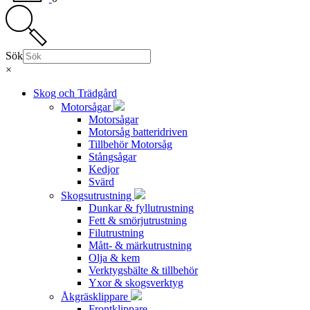
Sök
×
Skog och Trädgård
Motorsågar
Motorsågar
Motorsåg batteridriven
Tillbehör Motorsåg
Stångsågar
Kedjor
Svärd
Skogsutrustning
Dunkar & fyllutrustning
Fett & smörjutrustning
Filutrustning
Mått- & märkutrustning
Olja & kem
Verktygsbälte & tillbehör
Yxor & skogsverktyg
Åkgräsklippare
Frontklippare