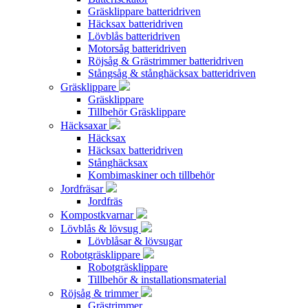
Gräsklippare batteridriven
Häcksax batteridriven
Lövblås batteridriven
Motorsåg batteridriven
Röjsåg & Grästrimmer batteridriven
Stångsåg & stånghäcksax batteridriven
Gräsklippare
Gräsklippare
Tillbehör Gräsklippare
Häcksaxar
Häcksax
Häcksax batteridriven
Stånghäcksax
Kombimaskiner och tillbehör
Jordfräsar
Jordfräs
Kompostkvarnar
Lövblås & lövsug
Lövblåsar & lövsugar
Robotgräsklippare
Robotgräsklippare
Tillbehör & installationsmaterial
Röjsåg & trimmer
Grästrimmer