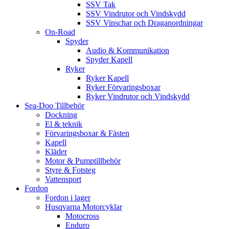
SSV Tak
SSV Vindrutor och Vindskydd
SSV Vinschar och Draganordningar
On-Road
Spyder
Audio & Kommunikation
Spyder Kapell
Ryker
Ryker Kapell
Ryker Förvaringsboxar
Ryker Vindrutor och Vindskydd
Sea-Doo Tillbehör
Dockning
El & teknik
Förvaringsboxar & Fästen
Kapell
Kläder
Motor & Pumptillbehör
Styre & Fotsteg
Vattensport
Fordon
Fordon i lager
Husqvarna Motorcyklar
Motocross
Enduro