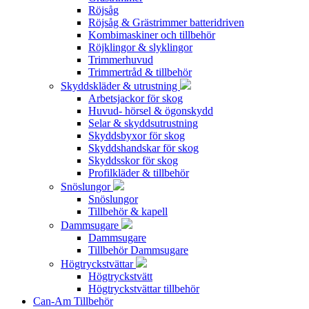
Röjsåg
Röjsåg & Grästrimmer batteridriven
Kombimaskiner och tillbehör
Röjklingor & slyklingor
Trimmerhuvud
Trimmertråd & tillbehör
Skyddskläder & utrustning
Arbetsjackor för skog
Huvud- hörsel & ögonskydd
Selar & skyddsutrustning
Skyddsbyxor för skog
Skyddshandskar för skog
Skyddsskor för skog
Profilkläder & tillbehör
Snöslungor
Snöslungor
Tillbehör & kapell
Dammsugare
Dammsugare
Tillbehör Dammsugare
Högtryckstvättar
Högtryckstvätt
Högtryckstvättar tillbehör
Can-Am Tillbehör