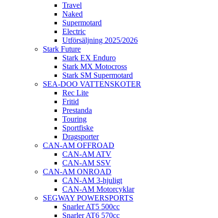
Travel
Naked
Supermotard
Electric
Utförsäljning 2025/2026
Stark Future
Stark EX Enduro
Stark MX Motocross
Stark SM Supermotard
SEA-DOO VATTENSKOTER
Rec Lite
Fritid
Prestanda
Touring
Sportfiske
Dragsporter
CAN-AM OFFROAD
CAN-AM ATV
CAN-AM SSV
CAN-AM ONROAD
CAN-AM 3-hjuligt
CAN-AM Motorcyklar
SEGWAY POWERSPORTS
Snarler AT5 500cc
Snarler AT6 570cc