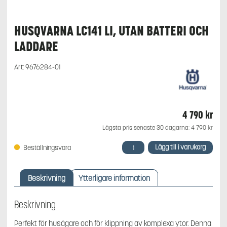
HUSQVARNA LC141 LI, UTAN BATTERI OCH
LADDARE
Art:
9676284-01
4 790
kr
Lägsta pris senaste 30 dagarna:
4 790
kr
Husqvarna
Lägg till i varukorg
Beställningsvara
LC141
Li,
utan
Beskrivning
Ytterligare information
batteri
och
laddare
Beskrivning
mängd
Perfekt för husägare och för klippning av komplexa ytor. Denna