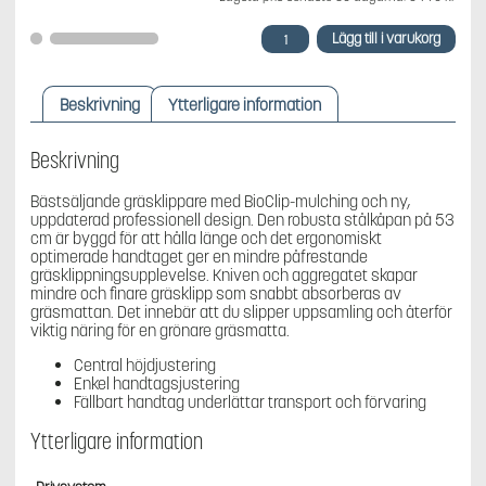
Husqvarna
Lägg till i varukorg
LB
253S
Gräsklippare
Beskrivning
Ytterligare information
mängd
Beskrivning
Bästsäljande gräsklippare med BioClip-mulching och ny,
uppdaterad professionell design. Den robusta stålkåpan på 53
cm är byggd för att hålla länge och det ergonomiskt
optimerade handtaget ger en mindre påfrestande
gräsklippningsupplevelse. Kniven och aggregatet skapar
mindre och finare gräsklipp som snabbt absorberas av
gräsmattan. Det innebär att du slipper uppsamling och återför
viktig näring för en grönare gräsmatta.
Central höjdjustering
Enkel handtagsjustering
Fällbart handtag underlättar transport och förvaring
Ytterligare information