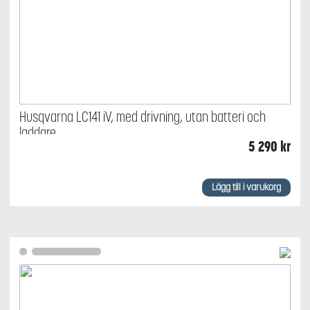
Husqvarna LC141 iV, med drivning, utan batteri och
laddare
5 290
kr
Lägg till i varukorg