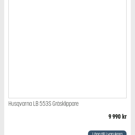
Husqvarna LB 553S Gräsklippare
9 990
kr
Lägg till i varukorg