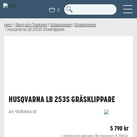
0
Hem
/
Skog och Trädgård
/
Gräsklippare
/
Gräsklippare
/ Husqvarna LB 253S Gräsklippare
HUSQVARNA LB 253S GRÄSKLIPPARE
Art:
9676564-01
5 790
kr
Lägsta pris senaste 30 dagarna:
5 790
kr