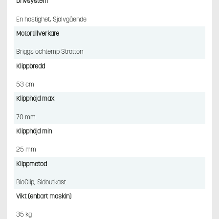
Drivsystem
En hastighet, Självgående
Motortillverkare
Briggs ochtemp Stratton
Klippbredd
53 cm
Klipphöjd max
70 mm
Klipphöjd min
25 mm
Klippmetod
BioClip, Sidoutkast
Vikt (enbart maskin)
35 kg