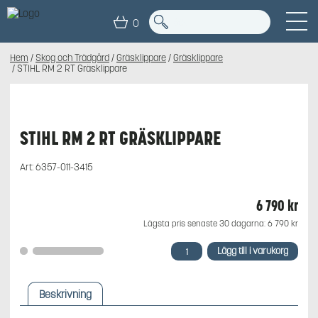
0
Hem
/
Skog och Trädgård
/
Gräsklippare
/
Gräsklippare
/ STIHL RM 2 RT Gräsklippare
STIHL RM 2 RT GRÄSKLIPPARE
Art:
6357-011-3415
6 790
kr
Lägsta pris senaste 30 dagarna:
6 790
kr
STIHL
Lägg till i varukorg
RM
2
RT
Beskrivning
Gräsklippare
mängd