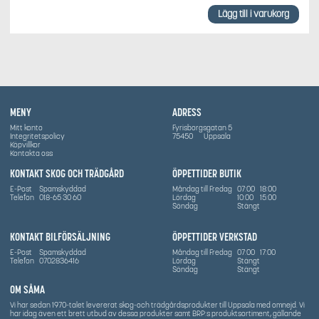
Lägg till i varukorg
MENY
ADRESS
Mitt konto
Fyrisborgsgatan 5
Integritetspolicy
75450
Uppsala
Köpvillkor
Kontakta oss
KONTAKT SKOG OCH TRÄDGÅRD
ÖPPETTIDER BUTIK
E-Post
Spamskyddad
Måndag till Fredag
07:00
18:00
Telefon
018-65 30 60
Lördag
10:00
15:00
Söndag
Stängt
KONTAKT BILFÖRSÄLJNING
ÖPPETTIDER VERKSTAD
E-Post
Spamskyddad
Måndag till Fredag
07:00
17:00
Telefon
0702836416
Lördag
Stängt
Söndag
Stängt
OM SÅMA
Vi har sedan 1970-talet levererat skog-och trädgårdsprodukter till Uppsala med omnejd. Vi
har idag även ett brett utbud av dessa produkter samt BRP:s produktsortiment, gällande