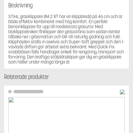
Beskrivning
STIHL gräsklippare RM 2 RT har en klippbredd på 46 cm och är
både effektiv kombinerat med hög komfort. En perfekt
bensinklippare för upp till medelstora gräsytor. Med
bioklipptekniken finklipper den grässtråna som sedan ramlar
tillbaka ner i gräsmattan och blir till naturlig gödning och fukt.
Klipphöjden ställs in axelvis och Super-Soft greppet och den 1-
växlade driften gör arbetet extra bekvämt. Med Quick-Fix
snabblåsen fälls handtaget enkelt för rengöring, transport och
förvaring. Den kraftiga stålplåtskåpan ger dig en gräsklippare
som håller under många långa år.
Relaterade produkter