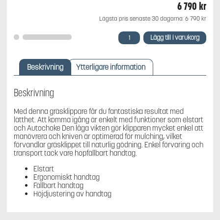
6 790
kr
Lägsta pris senaste 30 dagarna:
6 790
kr
Husqvarna
Lägg till i varukorg
LB
246E
Gräsklippare
Beskrivning
Ytterligare information
mängd
Beskrivning
Med denna gräsklippare får du fantastiska resultat med
lätthet. Att komma igång är enkelt med funktioner som elstart
och Autochoke Den låga vikten gör klipparen mycket enkel att
manövrera och kniven är optimerad för mulching, vilket
förvandlar gräsklippet till naturlig gödning. Enkel förvaring och
transport tack vare hopfällbart handtag.
Elstart
Ergonomiskt handtag
Fällbart handtag
Höjdjustering av handtag