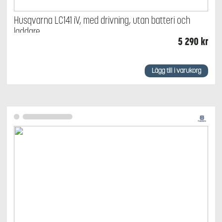
Husqvarna LC141 iV, med drivning, utan batteri och
laddare
5 290
kr
Lägg till i varukorg