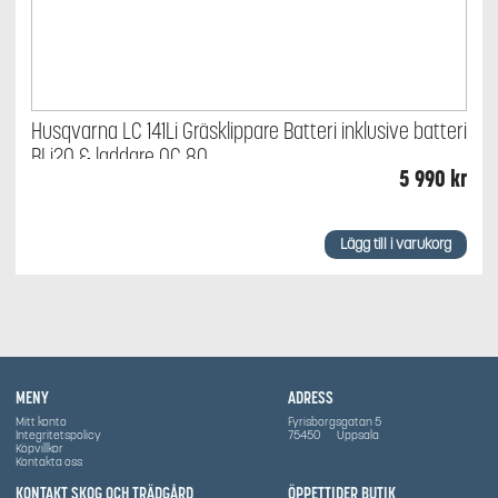
Husqvarna LC 141Li Gräsklippare Batteri inklusive batteri
BLi20 & laddare QC 80
5 990
kr
Lägg till i varukorg
MENY
ADRESS
Mitt konto
Fyrisborgsgatan 5
Integritetspolicy
75450
Uppsala
Köpvillkor
Kontakta oss
KONTAKT SKOG OCH TRÄDGÅRD
ÖPPETTIDER BUTIK