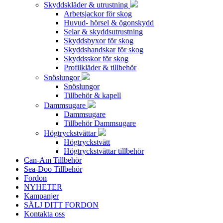
Skyddskläder & utrustning
Arbetsjackor för skog
Huvud- hörsel & ögonskydd
Selar & skyddsutrustning
Skyddsbyxor för skog
Skyddshandskar för skog
Skyddsskor för skog
Profilkläder & tillbehör
Snöslungor
Snöslungor
Tillbehör & kapell
Dammsugare
Dammsugare
Tillbehör Dammsugare
Högtryckstvättar
Högtryckstvätt
Högtryckstvättar tillbehör
Can-Am Tillbehör
Sea-Doo Tillbehör
Fordon
NYHETER
Kampanjer
SÄLJ DITT FORDON
Kontakta oss