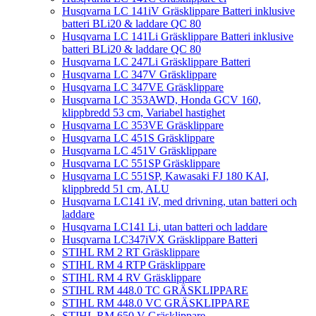
Husqvarna LC 141iV Gräsklippare Batteri inklusive
batteri BLi20 & laddare QC 80
Husqvarna LC 141Li Gräsklippare Batteri inklusive
batteri BLi20 & laddare QC 80
Husqvarna LC 247Li Gräsklippare Batteri
Husqvarna LC 347V Gräsklippare
Husqvarna LC 347VE Gräsklippare
Husqvarna LC 353AWD, Honda GCV 160,
klippbredd 53 cm, Variabel hastighet
Husqvarna LC 353VE Gräsklippare
Husqvarna LC 451S Gräsklippare
Husqvarna LC 451V Gräsklippare
Husqvarna LC 551SP Gräsklippare
Husqvarna LC 551SP, Kawasaki FJ 180 KAI,
klippbredd 51 cm, ALU
Husqvarna LC141 iV, med drivning, utan batteri och
laddare
Husqvarna LC141 Li, utan batteri och laddare
Husqvarna LC347iVX Gräsklippare Batteri
STIHL RM 2 RT Gräsklippare
STIHL RM 4 RTP Gräsklippare
STIHL RM 4 RV Gräsklippare
STIHL RM 448.0 TC GRÄSKLIPPARE
STIHL RM 448.0 VC GRÄSKLIPPARE
STIHL RM 650 V Gräsklippare