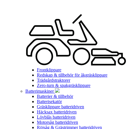
Frontklippare
Redskap & tillbehör för åkgräsklippare
Trädgårdstraktorer
Zero-turn & spakgräsklippare
Batterimaskiner
Batterier & tillbehör
Batterisekatör
Gräsklippare batteridriven
Häcksax batteridriven
Lövblås batteridriven
Motorsåg batteridriven
Röjsåg & Grästrimmer batteridriven