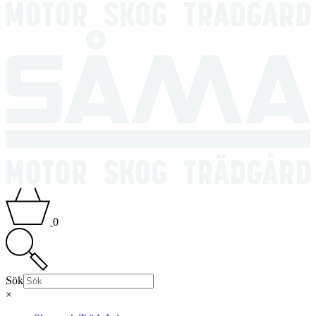
0
Sök
×