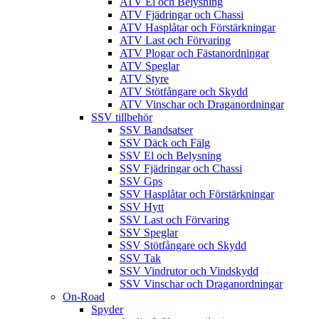
ATV El och Belysning
ATV Fjädringar och Chassi
ATV Hasplåtar och Förstärkningar
ATV Last och Förvaring
ATV Plogar och Fästanordningar
ATV Speglar
ATV Styre
ATV Stötfångare och Skydd
ATV Vinschar och Draganordningar
SSV tillbehör
SSV Bandsatser
SSV Däck och Fälg
SSV El och Belysning
SSV Fjädringar och Chassi
SSV Gps
SSV Hasplåtar och Förstärkningar
SSV Hytt
SSV Last och Förvaring
SSV Speglar
SSV Stötfångare och Skydd
SSV Tak
SSV Vindrutor och Vindskydd
SSV Vinschar och Draganordningar
On-Road
Spyder