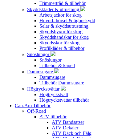
Trimmertråd & tillbehör
Skyddskläder & utrustning
Arbetsjackor för skog
Huvud- hörsel & ögonskydd
Selar & skyddsutrustning
Skyddsbyxor för skog
Skyddshandskar för skog
Skyddsskor för skog
Profilkläder & tillbehör
Snöslungor
Snöslungor
Tillbehör & kapell
Dammsugare
Dammsugare
Tillbehör Dammsugare
Högtryckstvättar
Högtryckstvätt
Högtryckstvättar tillbehör
Can-Am Tillbehör
Off-Road
ATV tillbehör
ATV Bandsatser
ATV Dekaler
ATV Däck och Fälg