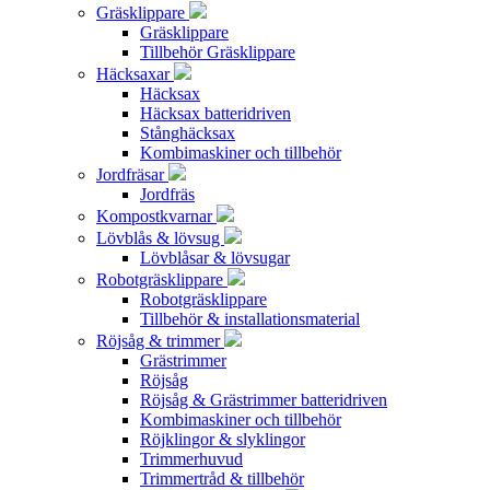
Gräsklippare
Gräsklippare
Tillbehör Gräsklippare
Häcksaxar
Häcksax
Häcksax batteridriven
Stånghäcksax
Kombimaskiner och tillbehör
Jordfräsar
Jordfräs
Kompostkvarnar
Lövblås & lövsug
Lövblåsar & lövsugar
Robotgräsklippare
Robotgräsklippare
Tillbehör & installationsmaterial
Röjsåg & trimmer
Grästrimmer
Röjsåg
Röjsåg & Grästrimmer batteridriven
Kombimaskiner och tillbehör
Röjklingor & slyklingor
Trimmerhuvud
Trimmertråd & tillbehör