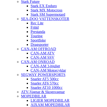
Stark Future
Stark EX Enduro
Stark MX Motocross
Stark SM Supermotard
SEA-DOO VATTENSKOTER
Rec Lite
Fritid
Prestanda
Touring
Sportfiske
Dragsporter
CAN-AM OFFROAD
CAN-AM ATV
CAN-AM SSV
CAN-AM ONROAD
CAN-AM 3-hjuligt
CAN-AM Motorcyklar
SEGWAY POWERSPORTS
Snarler AT5 500cc
Snarler AT6 570cc
Snarler AT10 1000cc
ATV-Vagnar & Skogsvagnar
MOPEDBILAR
LIGIER MOPEDBILAR
AIXAM MOPEDBILAR