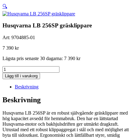
🔍
Husqvarna LB 256SP gräsklippare
Art:
9704885-01
7 390
kr
Lägsta pris senaste 30 dagarna:
7 390
kr
Husqvarna
LB
Lägg till i varukorg
256SP
gräsklippare
Beskrivning
mängd
Beskrivning
Husqvarna LB 256SP är en robust självgående gräsklippare med
hög kapacitet avsedd för hemmabruk. Den har en lättstartad
Husqvarna-motor och bakhjulsdriften ger utmärkt dragkraft.
Utrustad med ett robust klippaggregat i stål och med möjlighet att
byta till sidoutkast. Ergonomiskt och lättfällbart styre, smidig