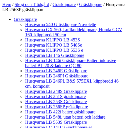
Hem
/
Skog och Trädgård
/
Gräsklippare
/
Gräsklippare
/ Husqvarna
LB 256SP gräsklippare
Gräsklippare
Husqvarna 540 Gräsklippare Novolette
Husqvarna GX 560, Luftkuddeklippare, Honda GCV
160, klippbredd 50 cm
Husqvarna KLIPPO LB 453S
Husqvarna KLIPPO LB 548Se
Husqvarna KLIPPO LB 553S e
Husqvarna LB 146 Gräsklippare
Husqvarna LB 146i Gräsklippare Batteri inklusive
batteri BLi20 & laddare QC 80
Husqvarna LB 246E Gräsklippare
Husqvarna LB 246PI Gräsklippare
Husqvarna LB 246PI, B&S 575EXI, klippbredd 46
cm, komposit
Husqvarna LB 248S Gräsklippare
Husqvarna LB 251S gräsklippare
Husqvarna LB 253S Gräsklippare
Husqvarna LB 256SP gräsklippare
Husqvarna LB 422i batterigräsklippare
Husqvarna LB 548i, utan batteri och laddare
Husqvarna LB 553S Gräsklippare
Husqvarna LC 141C Gräsklippare el