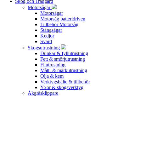
Skog och Trädgård
Motorsågar
Motorsågar
Motorsåg batteridriven
Tillbehör Motorsåg
Stångsågar
Kedjor
Svärd
Skogsutrustning
Dunkar & fyllutrustning
Fett & smörjutrustning
Filutrustning
Mått- & märkutrustning
Olja & kem
Verktygsbälte & tillbehör
Yxor & skogsverktyg
Åkgräsklippare