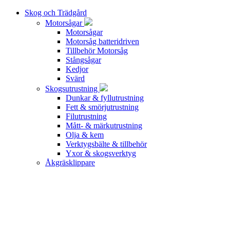
Skog och Trädgård
Motorsågar
Motorsågar
Motorsåg batteridriven
Tillbehör Motorsåg
Stångsågar
Kedjor
Svärd
Skogsutrustning
Dunkar & fyllutrustning
Fett & smörjutrustning
Filutrustning
Mått- & märkutrustning
Olja & kem
Verktygsbälte & tillbehör
Yxor & skogsverktyg
Åkgräsklippare