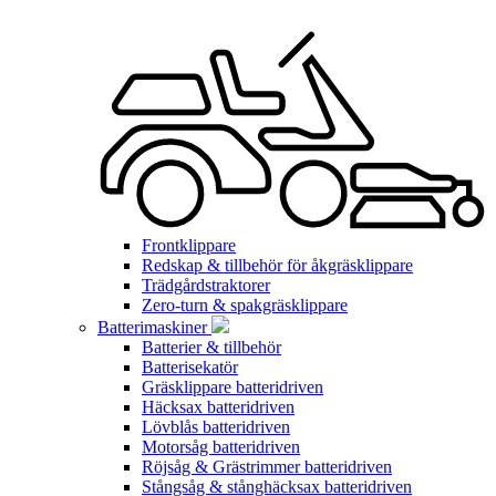
Frontklippare
Redskap & tillbehör för åkgräsklippare
Trädgårdstraktorer
Zero-turn & spakgräsklippare
Batterimaskiner
Batterier & tillbehör
Batterisekatör
Gräsklippare batteridriven
Häcksax batteridriven
Lövblås batteridriven
Motorsåg batteridriven
Röjsåg & Grästrimmer batteridriven
Stångsåg & stånghäcksax batteridriven