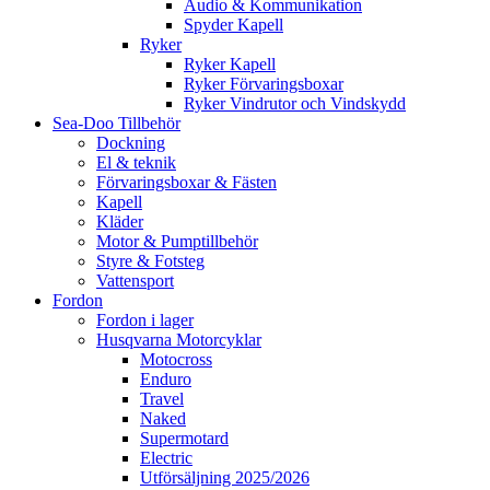
Audio & Kommunikation
Spyder Kapell
Ryker
Ryker Kapell
Ryker Förvaringsboxar
Ryker Vindrutor och Vindskydd
Sea-Doo Tillbehör
Dockning
El & teknik
Förvaringsboxar & Fästen
Kapell
Kläder
Motor & Pumptillbehör
Styre & Fotsteg
Vattensport
Fordon
Fordon i lager
Husqvarna Motorcyklar
Motocross
Enduro
Travel
Naked
Supermotard
Electric
Utförsäljning 2025/2026