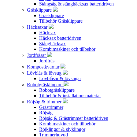
Stångsåg & stånghäcksax batteridriven
Gräsklippare
Gräsklippare
Tillbehör Gräsklippare
Häcksaxar
Häcksax
Häcksax batteridriven
Stånghäcksax
Kombimaskiner och tillbehör
Jordfräsar
Jordfräs
Kompostkvarnar
Lövblås & lövsug
Lövblåsar & lövsugar
Robotgräsklippare
Robotgräsklippare
Tillbehör & installationsmaterial
Röjsåg & trimmer
Grästrimmer
Röjsåg
Röjsåg & Grästrimmer batteridriven
Kombimaskiner och tillbehör
Röjklingor & slyklingor
Trimmerhuvud