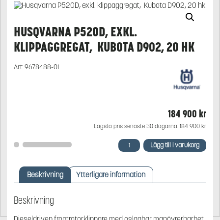
HUSQVARNA P520D, EXKL.
KLIPPAGGREGAT, KUBOTA D902, 20 HK
Art:
9678488-01
184 900
kr
Lägsta pris senaste 30 dagarna:
184 900
kr
Husqvarna
Lägg till i varukorg
P520D,
exkl.
klippaggregat,
Beskrivning
Ytterligare information
Kubota
D902,
20
Beskrivning
hk
mängd
Dieseldriven frontrotorklippare med oslagbar manövrerbarhet