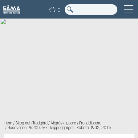
0
Hem
/
Skog och Trädgård
/
Åkgräsklippare
/
Frontklippare
/ Husqvarna P520D, exkl. klippaggregat, Kubota D902, 20 hk