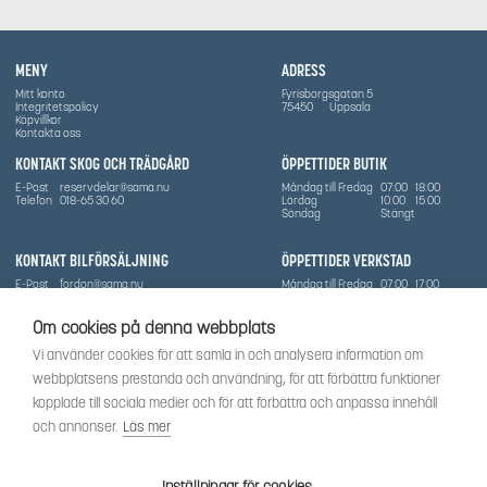
MENY
ADRESS
Mitt konto
Fyrisborgsgatan 5
Integritetspolicy
75450
Uppsala
Köpvillkor
Kontakta oss
KONTAKT SKOG OCH TRÄDGÅRD
ÖPPETTIDER BUTIK
E-Post
reservdelar@sama.nu
Måndag till Fredag
07:00
18:00
Telefon
018-65 30 60
Lördag
10:00
15:00
Söndag
Stängt
KONTAKT BILFÖRSÄLJNING
ÖPPETTIDER VERKSTAD
E-Post
fordon@sama.nu
Måndag till Fredag
07:00
17:00
Telefon
0702836416
Lördag
Stängt
Söndag
Stängt
Om cookies på denna webbplats
OM SÅMA
Vi använder cookies för att samla in och analysera information om
Vi har sedan 1970-talet levererat skog-och trädgårdsprodukter till Uppsala med omnejd. Vi
webbplatsens prestanda och användning, för att förbättra funktioner
har idag även ett brett utbud av dessa produkter samt BRP:s produktsortiment, gällande
Can-Am, Sea-Doo.
kopplade till sociala medier och för att förbättra och anpassa innehåll
Vi är certifierad serviceverkstad.
och annonser.
Läs mer
SOCIALT
Följ oss för att få de senaste uppdateringarna, nyheter och spännande innehåll.
Inställningar för cookies