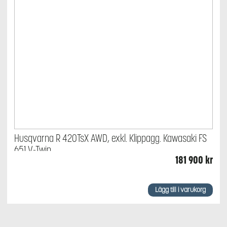
Husqvarna R 420TsX AWD, exkl. Klippagg. Kawasaki FS
651 V-Twin
181 900
kr
Lägg till i varukorg