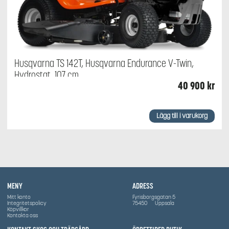
Husqvarna TS 142T, Husqvarna Endurance V-Twin,
Hydrostat, 107 cm
40 900
kr
Lägg till i varukorg
MENY
ADRESS
Mitt konto
Fyrisborgsgatan 5
Integritetspolicy
75450
Uppsala
Köpvillkor
Kontakta oss