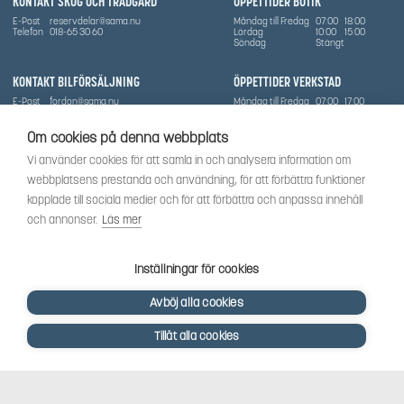
KONTAKT SKOG OCH TRÄDGÅRD
ÖPPETTIDER BUTIK
E-Post
reservdelar@sama.nu
Måndag till Fredag
07:00
18:00
Telefon
018-65 30 60
Lördag
10:00
15:00
Söndag
Stängt
KONTAKT BILFÖRSÄLJNING
ÖPPETTIDER VERKSTAD
E-Post
fordon@sama.nu
Måndag till Fredag
07:00
17:00
Telefon
0702836416
Lördag
Stängt
Söndag
Stängt
Om cookies på denna webbplats
OM SÅMA
Vi använder cookies för att samla in och analysera information om
Vi har sedan 1970-talet levererat skog-och trädgårdsprodukter till Uppsala med omnejd. Vi
webbplatsens prestanda och användning, för att förbättra funktioner
har idag även ett brett utbud av dessa produkter samt BRP:s produktsortiment, gällande
Can-Am, Sea-Doo.
kopplade till sociala medier och för att förbättra och anpassa innehåll
Vi är certifierad serviceverkstad.
och annonser.
Läs mer
SOCIALT
Följ oss för att få de senaste uppdateringarna, nyheter och spännande innehåll.
Inställningar för cookies
Avböj alla cookies
Tillåt alla cookies