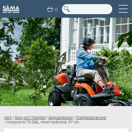
0
Hem
/
Skog och Trädgård
/
Åkgräsklippare
/
Trädgårdstraktorer
/ Husqvarna TS 138L, Hand-hydrostat, 97 cm