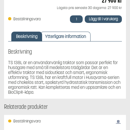
27 900
kr
Lägsta pris senaste 30 dagarna:
27 900
kr
Husqvarna
Lägg till i varukorg
Beställningsvara
TS
138L,
Hand-
Beskrivning
Ytterligare information
hydrostat,
97
cm
Beskrivning
mängd
TS 138L är en användarvänlig traktor som passar perfekt för
husägare med små till medelstora trädgårdar. Det är en
effektiv traktor med sidoutkast och smart, ergonomisk
utformning. TS 138L har en kraftfull motor i Husqvarna-serien
med chokelös start, spakstyrd hydrostatisk transmission och
ergonomisk ratt. Kan kompletteras med en uppsamlare och en
BioClip®-kåpa.
Relaterade produkter
Beställningsvara