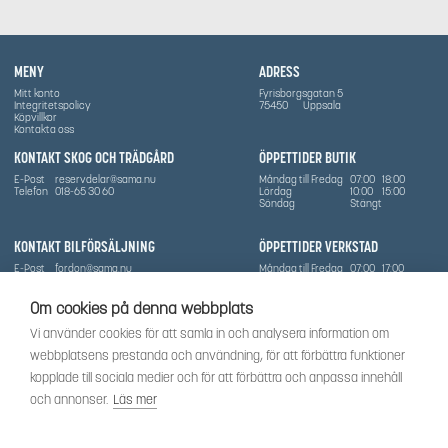
MENY
ADRESS
Mitt konto
Fyrisborgsgatan 5
Integritetspolicy
75450
Uppsala
Köpvillkor
Kontakta oss
KONTAKT SKOG OCH TRÄDGÅRD
ÖPPETTIDER BUTIK
E-Post
reservdelar@sama.nu
Måndag till Fredag
07:00
18:00
Telefon
018-65 30 60
Lördag
10:00
15:00
Söndag
Stängt
KONTAKT BILFÖRSÄLJNING
ÖPPETTIDER VERKSTAD
E-Post
fordon@sama.nu
Måndag till Fredag
07:00
17:00
Telefon
0702836416
Lördag
Stängt
Söndag
Stängt
Om cookies på denna webbplats
OM SÅMA
Vi använder cookies för att samla in och analysera information om
Vi har sedan 1970-talet levererat skog-och trädgårdsprodukter till Uppsala med omnejd. Vi
webbplatsens prestanda och användning, för att förbättra funktioner
har idag även ett brett utbud av dessa produkter samt BRP:s produktsortiment, gällande
Can-Am, Sea-Doo.
kopplade till sociala medier och för att förbättra och anpassa innehåll
Vi är certifierad serviceverkstad.
och annonser.
Läs mer
SOCIALT
Följ oss för att få de senaste uppdateringarna, nyheter och spännande innehåll.