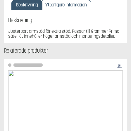
till
Beskrivning
Ytterligare information
Grammer
9669542-
01
Beskrivning
och
9669542-
Justerbart armstöd för extra stöd. Passar till Grammer Primo
02,9670084-
säte. Kit innehåller höger armstöd och monteringsdetaljer.
01,9670084-
02
Relaterade produkter
och
Primo
L
mängd