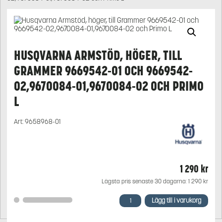
HUSQVARNA ARMSTÖD, HÖGER, TILL
GRAMMER 9669542-01 OCH 9669542-
02,9670084-01,9670084-02 OCH PRIMO
L
Art:
9658968-01
1 290
kr
Lägsta pris senaste 30 dagarna:
1 290
kr
Husqvarna
Lägg till i varukorg
Armstöd,
höger,