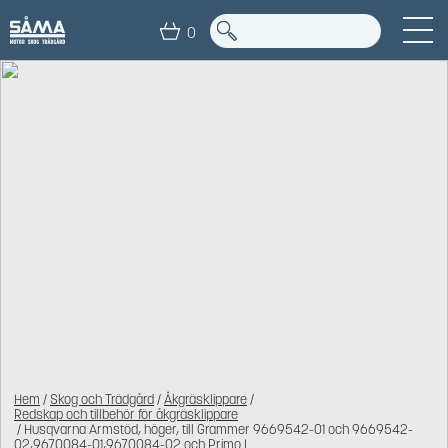
0
Hem
/
Skog och Trädgård
/
Åkgräsklippare
/
Redskap och tillbehör för åkgräsklippare
/ Husqvarna Armstöd, höger, till Grammer 9669542-01 och 9669542-
02,9670084-01,9670084-02 och Primo L