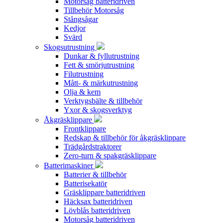
Motorsåg batteridriven
Tillbehör Motorsåg
Stångsågar
Kedjor
Svärd
Skogsutrustning
Dunkar & fyllutrustning
Fett & smörjutrustning
Filutrustning
Mått- & märkutrustning
Olja & kem
Verktygsbälte & tillbehör
Yxor & skogsverktyg
Åkgräsklippare
Frontklippare
Redskap & tillbehör för åkgräsklippare
Trädgårdstraktorer
Zero-turn & spakgräsklippare
Batterimaskiner
Batterier & tillbehör
Batterisekatör
Gräsklippare batteridriven
Häcksax batteridriven
Lövblås batteridriven
Motorsåg batteridriven