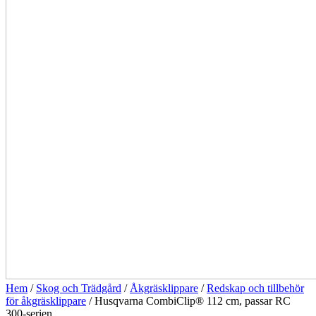
Hem
/
Skog och Trädgård
/
Åkgräsklippare
/
Redskap och tillbehör
för åkgräsklippare
/ Husqvarna CombiClip® 112 cm, passar RC
300-serien