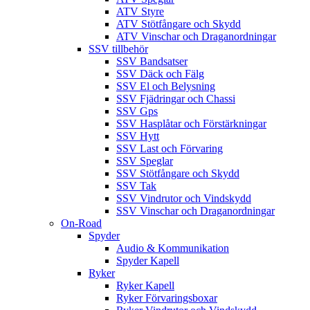
ATV Styre
ATV Stötfångare och Skydd
ATV Vinschar och Draganordningar
SSV tillbehör
SSV Bandsatser
SSV Däck och Fälg
SSV El och Belysning
SSV Fjädringar och Chassi
SSV Gps
SSV Hasplåtar och Förstärkningar
SSV Hytt
SSV Last och Förvaring
SSV Speglar
SSV Stötfångare och Skydd
SSV Tak
SSV Vindrutor och Vindskydd
SSV Vinschar och Draganordningar
On-Road
Spyder
Audio & Kommunikation
Spyder Kapell
Ryker
Ryker Kapell
Ryker Förvaringsboxar