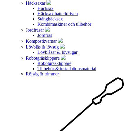
Häcksaxar
Häcksax
Häcksax batteridriven
Stånghäcksax
Kombimaskiner och tillbehör
Jordfräsar
Jordfräs
Kompostkvarnar
Lövblås & lövsug
Lövblåsar & lövsugar
Robotgräsklippare
Robotgräsklippare
Tillbehör & installationsmaterial
Röjsåg & trimmer