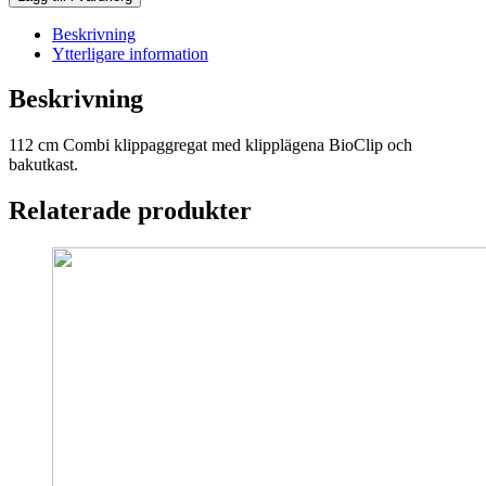
112
cm,
Beskrivning
passar
Ytterligare information
RC
300-
Beskrivning
serien
mängd
112 cm Combi klippaggregat med klipplägena BioClip och
bakutkast.
Relaterade produkter