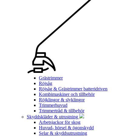
Grästrimmer
Röjsåg
Röjsåg & Grästrimmer batteridriven
Kombimaskiner och tillbehör
Röjklingor & slyklingor
Trimmerhuvud
Trimmertråd & tillbehör
Skyddskläder & utrustning
Arbetsjackor för skog
Huvud- hörsel & ögonskydd
Selar & skyddsutrustning