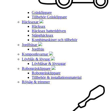
Gräsklippare
Tillbehör Gräsklippare
Häcksaxar
Häcksax
Häcksax batteridriven
Stånghäcksax
Kombimaskiner och tillbehör
Jordfräsar
Jordfräs
Kompostkvarnar
Lövblås & lövsug
Lövblåsar & lövsugar
Robotgräsklippare
Robotgräsklippare
Tillbehör & installationsmaterial
Röjsåg & trimmer