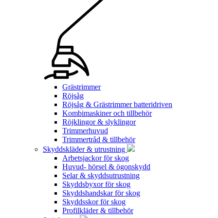
Grästrimmer
Röjsåg
Röjsåg & Grästrimmer batteridriven
Kombimaskiner och tillbehör
Röjklingor & slyklingor
Trimmerhuvud
Trimmertråd & tillbehör
Skyddskläder & utrustning
Arbetsjackor för skog
Huvud- hörsel & ögonskydd
Selar & skyddsutrustning
Skyddsbyxor för skog
Skyddshandskar för skog
Skyddsskor för skog
Profilkläder & tillbehör