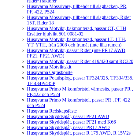
Rider/Traktorer
Husqvarna Mossrivare, tillbehör till slaghacken, PR,
PF, 422, P524
Husqvarna Mossrivare, tillbehör till slaghacken, Rider
15T, Rider 18
Husqvarna Motvikt, bakmonterad, passar CT, CTH
Ersätter hjulvikt 501 0081-02
Husqvarna Motvikt, bakmonterad, passar LT, LTH,
YT, YTH, från 2008 och framåt (inte lilla ramen)
Husqvarna Motvikt, passar Rider (inte PR17 AWD,
PF21, PF21 AWD)
Husqvarna Motvikt, passar Rider 419/420 samt RC320
Husqvarna Motviktskit
Husqvarna Ogräsborste
Husqvarna Potatisplog, passar TF324/325, TF334/335,
TF 434P/435P
Husqvarna Primo M komfortstol värmesits, passar PR ,
PF,422 och P524
Husqvarna Primo M komfortstol, passar PR , PF, 422
och P524
Husqvarna Redskapsfäste
Husqvarna Skyddsplåt, passar PF21 AWD
Husqvarna Skyddsplåt, passar PF21 med K66
Husqvarna Skyddsplåt, passar PR17 AWD
Husqvarna Skyddsplåt, passar R 175 AWD, R 15V2s