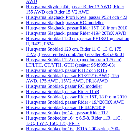
AWD
Husqvarna Skyddsplåt, passar Rider 13 AWD, Rider
155 AWD och Rider 15 V2 AWD
Husqvarna Slaghack Profi Kova, passar P524 och 422
Husqvarna Slaghack, passar RC-modeller
Husqvarna Slaghack, passar Rider 15T, 18 fr om 2010
Husqvarna Slaghack, passar Rider 419/420TsX AWD
Husqvarna Snöblad 120 cm, passar PF18/21 generation
II, R422, P524
Husqvarna Snöblad 120 cm, Rider 11 C, 13 C, 175,
15V2, (passar endast combi/bio) ersätter 9535306-01
Husqvarna Snöblad 122 cm, (medium ram 125 cm)
LT/LTH, CT/YTH, GTH (ersätter 9649959-03)
Husqvarna Snöblad, passar R112 och R115
Husqvarna Snöblad, passar R13/15/16 AWD, 155
AWD, 175 AWD, 15V2 AWD, PR18AWD
Husqvarna Snöblad, passar RC-modeller
Husqvarna Snöblad, passar Rider 115B
Husqvarna Snöblad, passar Rider 15T, 18 fr o m 2010
Husqvarna Snöblad, passar Rider 419/420TsX AWD
Husqvarna Snöblad, passar TF 434P/435P
Husqvarna Snökedjor 14″, passar Rider 112
Husqvarna Snökedjor 16″ x 6,5-8, Rider 11R, 11C,
13C, 15V2, 16C, 175, PR17
Husqvarna Snökedjor 16″, R115, 200-serien, 300-