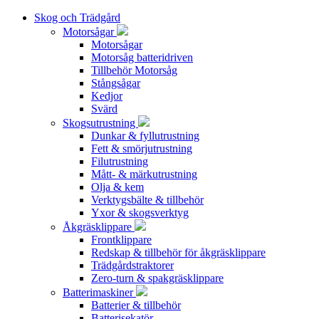
Skog och Trädgård
Motorsågar
Motorsågar
Motorsåg batteridriven
Tillbehör Motorsåg
Stångsågar
Kedjor
Svärd
Skogsutrustning
Dunkar & fyllutrustning
Fett & smörjutrustning
Filutrustning
Mått- & märkutrustning
Olja & kem
Verktygsbälte & tillbehör
Yxor & skogsverktyg
Åkgräsklippare
Frontklippare
Redskap & tillbehör för åkgräsklippare
Trädgårdstraktorer
Zero-turn & spakgräsklippare
Batterimaskiner
Batterier & tillbehör
Batterisekatör