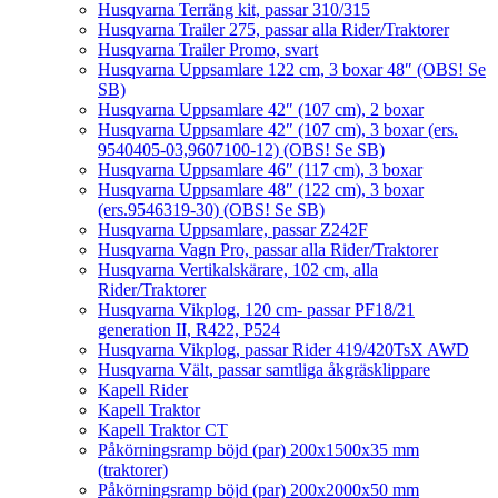
Husqvarna Terräng kit, passar 310/315
Husqvarna Trailer 275, passar alla Rider/Traktorer
Husqvarna Trailer Promo, svart
Husqvarna Uppsamlare 122 cm, 3 boxar 48″ (OBS! Se
SB)
Husqvarna Uppsamlare 42″ (107 cm), 2 boxar
Husqvarna Uppsamlare 42″ (107 cm), 3 boxar (ers.
9540405-03,9607100-12) (OBS! Se SB)
Husqvarna Uppsamlare 46″ (117 cm), 3 boxar
Husqvarna Uppsamlare 48″ (122 cm), 3 boxar
(ers.9546319-30) (OBS! Se SB)
Husqvarna Uppsamlare, passar Z242F
Husqvarna Vagn Pro, passar alla Rider/Traktorer
Husqvarna Vertikalskärare, 102 cm, alla
Rider/Traktorer
Husqvarna Vikplog, 120 cm- passar PF18/21
generation II, R422, P524
Husqvarna Vikplog, passar Rider 419/420TsX AWD
Husqvarna Vält, passar samtliga åkgräsklippare
Kapell Rider
Kapell Traktor
Kapell Traktor CT
Påkörningsramp böjd (par) 200x1500x35 mm
(traktorer)
Påkörningsramp böjd (par) 200x2000x50 mm