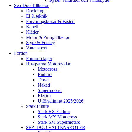
Ryker Vindrutor och Vindskydd
Sea-Doo Tillbehör
Dockning
El & teknik
Förvaringsboxar & Fästen
Kapell
Kläder
Motor & Pumptillbehör
Styre & Fotsteg
Vattensport
Fordon
Fordon i lager
Husqvarna Motorcyklar
Motocross
Enduro
Travel
Naked
Supermotard
Electric
Utförsäljning 2025/2026
Stark Future
Stark EX Enduro
Stark MX Motocross
Stark SM Supermotard
SEA-DOO VATTENSKOTER