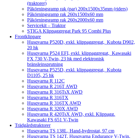
(traktorer)
Påkörningsramp rak (par) 200x1500x35mm (riders)
Påkörningsramp rak 260x1500x60 mm
Påkörningsramp rak 260x2000x60 mm
Servicekit – Traktor
STIGA Klippaggregat Park 95 Combi Plus
Frontklippare
Husqvarna P520D, exkl. klippaggregat, Kubota D902,
20 hk
Husqvarna P524 EFI, exkl. klippaggregat, Kawasaki
FX 730 V-Twin, 23 hk med elektronisk
bränsleinsprutning
Husqvarna P525D, exkl. klippaggregat, Kubota
D1105, 25 hk
Husqvarna R 112C
Husqvarna R 216T AWD
Husqvarna R 316TsX AWD
Husqvarna R 316TX
Husqvarna R 316TX AWD
Husqvarna R 320X AWD
Husqvarna R 420TsX AWD, exkl. Klippagg.
Kawasaki FS 651 V-Twin
Trädgårdstraktorer
Husqvarna TS 138L, Hand-hydrostat, 97 cm
Husqvarna TS 142T, Husqvarna Endurance V-Twin,