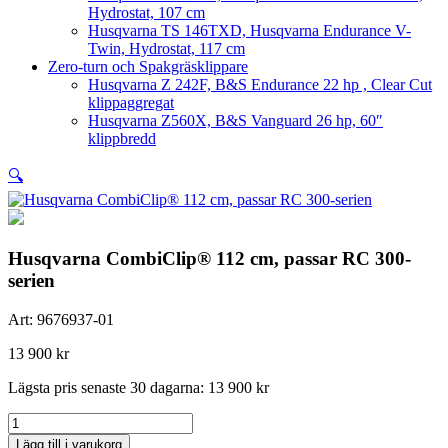
Hydrostat, 107 cm
Husqvarna TS 146TXD, Husqvarna Endurance V-
Twin, Hydrostat, 117 cm
Zero-turn och Spakgräsklippare
Husqvarna Z 242F, B&S Endurance 22 hp , Clear Cut
klippaggregat
Husqvarna Z560X, B&S Vanguard 26 hp, 60″
klippbredd
🔍
Husqvarna CombiClip® 112 cm, passar RC 300-
serien
Art:
9676937-01
13 900
kr
Lägsta pris senaste 30 dagarna:
13 900
kr
Husqvarna
CombiClip®
Lägg till i varukorg