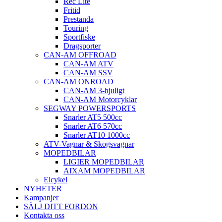
Rec Lite
Fritid
Prestanda
Touring
Sportfiske
Dragsporter
CAN-AM OFFROAD
CAN-AM ATV
CAN-AM SSV
CAN-AM ONROAD
CAN-AM 3-hjuligt
CAN-AM Motorcyklar
SEGWAY POWERSPORTS
Snarler AT5 500cc
Snarler AT6 570cc
Snarler AT10 1000cc
ATV-Vagnar & Skogsvagnar
MOPEDBILAR
LIGIER MOPEDBILAR
AIXAM MOPEDBILAR
Elcykel
NYHETER
Kampanjer
SÄLJ DITT FORDON
Kontakta oss