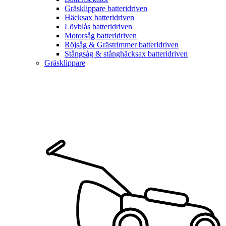
Gräsklippare batteridriven
Häcksax batteridriven
Lövblås batteridriven
Motorsåg batteridriven
Röjsåg & Grästrimmer batteridriven
Stångsåg & stånghäcksax batteridriven
Gräsklippare