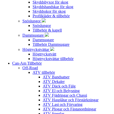
Skyddsbyxor för skog
Skyddshandskar för skog
Skyddsskor för skog
Profilkläder & tillbehör
Snöslungor
Snöslungor
Tillbehör & kapell
Dammsugare
Dammsugare
Tillbehör Dammsugare
Högtryckstvättar
Högtryckstvätt
Högtryckstvättar tillbehör
Can-Am Tillbehör
Off-Road
ATV tillbehör
ATV Bandsatser
ATV Dekaler
ATV Däck och Fälg
ATV El och Belysning
ATV Fjädringar och Chassi
ATV Hasplåtar och Förstärkningar
ATV Last och Förvaring
ATV Plogar och Fästanordningar
ATV Speglar