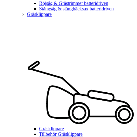
Röjsåg & Grästrimmer batteridriven
Stångsåg & stånghäcksax batteridriven
Gräsklippare
Gräsklippare
Tillbehör Gräsklippare