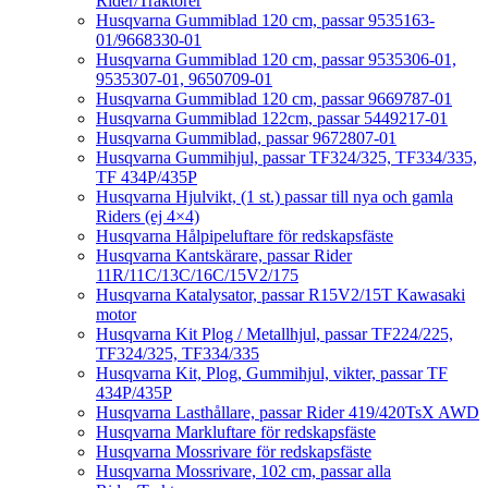
Rider/Traktorer
Husqvarna Gummiblad 120 cm, passar 9535163-
01/9668330-01
Husqvarna Gummiblad 120 cm, passar 9535306-01,
9535307-01, 9650709-01
Husqvarna Gummiblad 120 cm, passar 9669787-01
Husqvarna Gummiblad 122cm, passar 5449217-01
Husqvarna Gummiblad, passar 9672807-01
Husqvarna Gummihjul, passar TF324/325, TF334/335,
TF 434P/435P
Husqvarna Hjulvikt, (1 st.) passar till nya och gamla
Riders (ej 4×4)
Husqvarna Hålpipeluftare för redskapsfäste
Husqvarna Kantskärare, passar Rider
11R/11C/13C/16C/15V2/175
Husqvarna Katalysator, passar R15V2/15T Kawasaki
motor
Husqvarna Kit Plog / Metallhjul, passar TF224/225,
TF324/325, TF334/335
Husqvarna Kit, Plog, Gummihjul, vikter, passar TF
434P/435P
Husqvarna Lasthållare, passar Rider 419/420TsX AWD
Husqvarna Markluftare för redskapsfäste
Husqvarna Mossrivare för redskapsfäste
Husqvarna Mossrivare, 102 cm, passar alla