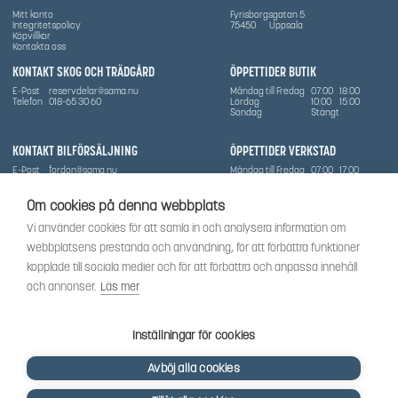
Mitt konto
Fyrisborgsgatan 5
Integritetspolicy
75450
Uppsala
Köpvillkor
Kontakta oss
KONTAKT SKOG OCH TRÄDGÅRD
ÖPPETTIDER BUTIK
E-Post
reservdelar@sama.nu
Måndag till Fredag
07:00
18:00
Telefon
018-65 30 60
Lördag
10:00
15:00
Söndag
Stängt
KONTAKT BILFÖRSÄLJNING
ÖPPETTIDER VERKSTAD
E-Post
fordon@sama.nu
Måndag till Fredag
07:00
17:00
Telefon
0702836416
Lördag
Stängt
Söndag
Stängt
Om cookies på denna webbplats
OM SÅMA
Vi använder cookies för att samla in och analysera information om
Vi har sedan 1970-talet levererat skog-och trädgårdsprodukter till Uppsala med omnejd. Vi
webbplatsens prestanda och användning, för att förbättra funktioner
har idag även ett brett utbud av dessa produkter samt BRP:s produktsortiment, gällande
Can-Am, Sea-Doo.
kopplade till sociala medier och för att förbättra och anpassa innehåll
Vi är certifierad serviceverkstad.
och annonser.
Läs mer
SOCIALT
Följ oss för att få de senaste uppdateringarna, nyheter och spännande innehåll.
Inställningar för cookies
Avböj alla cookies