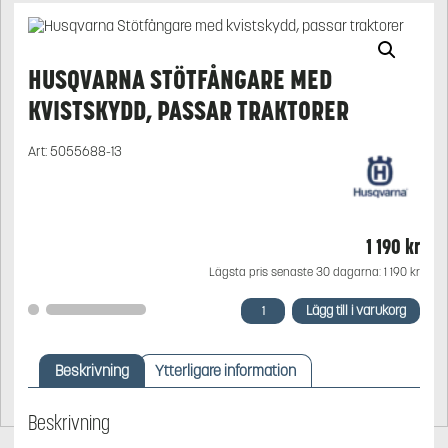
HUSQVARNA STÖTFÅNGARE MED
KVISTSKYDD, PASSAR TRAKTORER
Art:
5055688-13
1 190
kr
Lägsta pris senaste 30 dagarna:
1 190
kr
Husqvarna
Lägg till i varukorg
Stötfångare
med
kvistskydd,
Beskrivning
Ytterligare information
passar
traktorer
mängd
Beskrivning