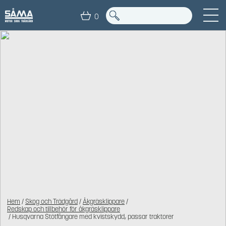
0
Hem
/
Skog och Trädgård
/
Åkgräsklippare
/
Redskap och tillbehör för åkgräsklippare
/ Husqvarna Stötfångare med kvistskydd, passar traktorer