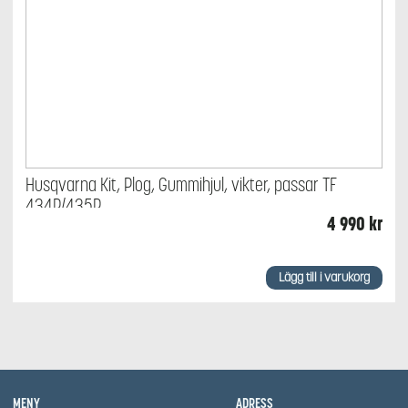
Husqvarna Kit, Plog, Gummihjul, vikter, passar TF
434P/435P
4 990
kr
Lägg till i varukorg
MENY
ADRESS