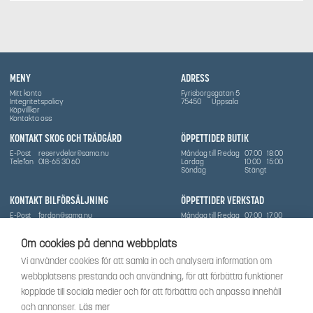
MENY
ADRESS
Mitt konto
Fyrisborgsgatan 5
Integritetspolicy
75450
Uppsala
Köpvillkor
Kontakta oss
KONTAKT SKOG OCH TRÄDGÅRD
ÖPPETTIDER BUTIK
E-Post
reservdelar@sama.nu
Måndag till Fredag
07:00
18:00
Telefon
018-65 30 60
Lördag
10:00
15:00
Söndag
Stängt
KONTAKT BILFÖRSÄLJNING
ÖPPETTIDER VERKSTAD
E-Post
fordon@sama.nu
Måndag till Fredag
07:00
17:00
Telefon
0702836416
Lördag
Stängt
Söndag
Stängt
Om cookies på denna webbplats
OM SÅMA
Vi använder cookies för att samla in och analysera information om
Vi har sedan 1970-talet levererat skog-och trädgårdsprodukter till Uppsala med omnejd. Vi
webbplatsens prestanda och användning, för att förbättra funktioner
har idag även ett brett utbud av dessa produkter samt BRP:s produktsortiment, gällande
Can-Am, Sea-Doo.
kopplade till sociala medier och för att förbättra och anpassa innehåll
Vi är certifierad serviceverkstad.
och annonser.
Läs mer
SOCIALT