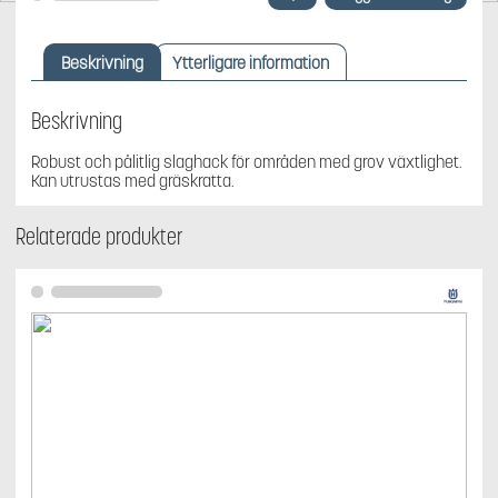
Slaghack,
passar
RC-
Beskrivning
Ytterligare information
modeller
mängd
Beskrivning
Robust och pålitlig slaghack för områden med grov växtlighet.
Kan utrustas med gräskratta.
Relaterade produkter