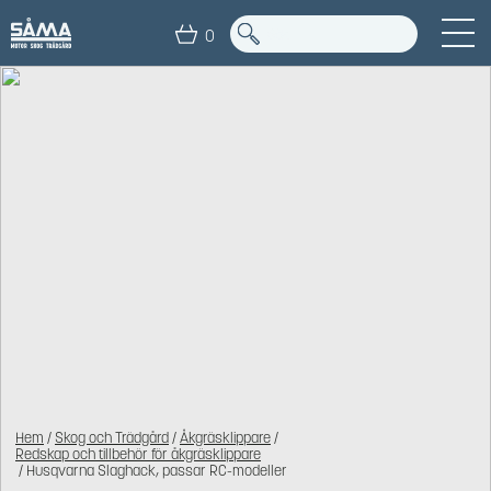
0
Hem
/
Skog och Trädgård
/
Åkgräsklippare
/
Redskap och tillbehör för åkgräsklippare
/ Husqvarna Slaghack, passar RC-modeller