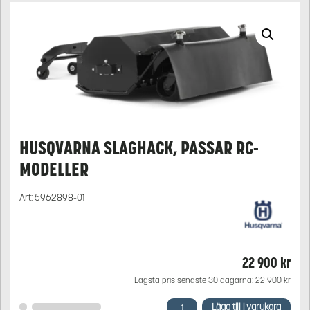
HUSQVARNA SLAGHACK, PASSAR RC-
MODELLER
Art:
5962898-01
22 900
kr
Lägsta pris senaste 30 dagarna:
22 900
kr
Husqvarna
Lägg till i varukorg