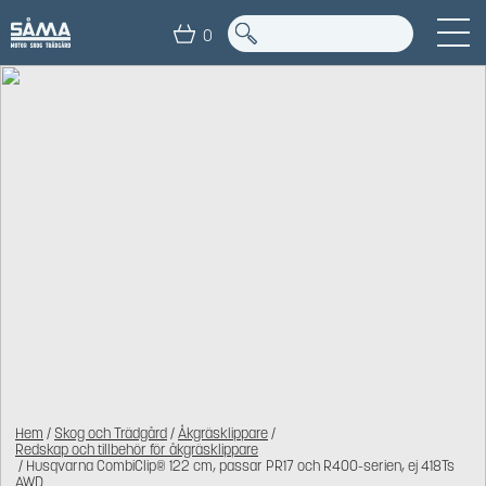
0
Hem
/
Skog och Trädgård
/
Åkgräsklippare
/
Redskap och tillbehör för åkgräsklippare
/ Husqvarna CombiClip® 122 cm, passar PR17 och R400-serien, ej 418Ts
AWD