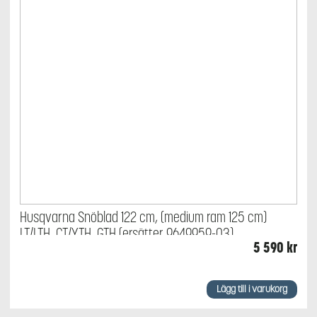
Husqvarna Snöblad 122 cm, (medium ram 125 cm)
LT/LTH, CT/YTH, GTH (ersätter 9649959-03)
5 590
kr
Lägg till i varukorg