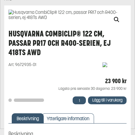
HUSQVARNA COMBICLIP® 122 CM,
PASSAR PR17 OCH R400-SERIEN, EJ
418TS AWD
Art:
9672935-01
23 900
kr
Lägsta pris senaste 30 dagarna:
23 900
kr
Husqvarna
Lägg till i varukorg
CombiClip®
122
cm,
Beskrivning
Ytterligare information
passar
PR17
och
Beskrivning