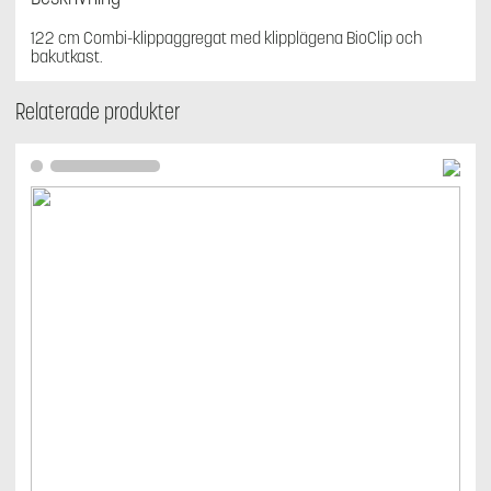
R400-
serien,
122 cm Combi-klippaggregat med klipplägena BioClip och
ej
bakutkast.
418Ts
AWD
Relaterade produkter
mängd