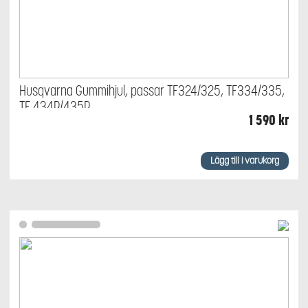
Husqvarna Gummihjul, passar TF324/325, TF334/335,
TF 434P/435P
1 590
kr
Lägg till i varukorg