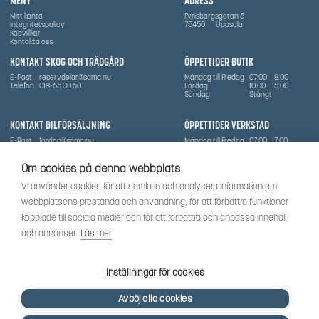
MENY
ADRESS
Mitt konto
Fyrisborgsgatan 5
Integritetspolicy
75450
Uppsala
Köpvillkor
Kontakta oss
KONTAKT SKOG OCH TRÄDGÅRD
ÖPPETTIDER BUTIK
E-Post
reservdelar@sama.nu
Måndag till Fredag
07:00
18:00
Telefon
018-65 30 60
Lördag
10:00
15:00
Söndag
Stängt
KONTAKT BILFÖRSÄLJNING
ÖPPETTIDER VERKSTAD
E-Post
fordon@sama.nu
Måndag till Fredag
07:00
17:00
Telefon
0702836416
Lördag
Stängt
Söndag
Stängt
Om cookies på denna webbplats
OM SÅMA
Vi använder cookies för att samla in och analysera information om
Vi har sedan 1970-talet levererat skog-och trädgårdsprodukter till Uppsala med omnejd. Vi
webbplatsens prestanda och användning, för att förbättra funktioner
har idag även ett brett utbud av dessa produkter samt BRP:s produktsortiment, gällande
Can-Am, Sea-Doo.
kopplade till sociala medier och för att förbättra och anpassa innehåll
Vi är certifierad serviceverkstad.
och annonser.
Läs mer
SOCIALT
Följ oss för att få de senaste uppdateringarna, nyheter och spännande innehåll.
Inställningar för cookies
Avböj alla cookies