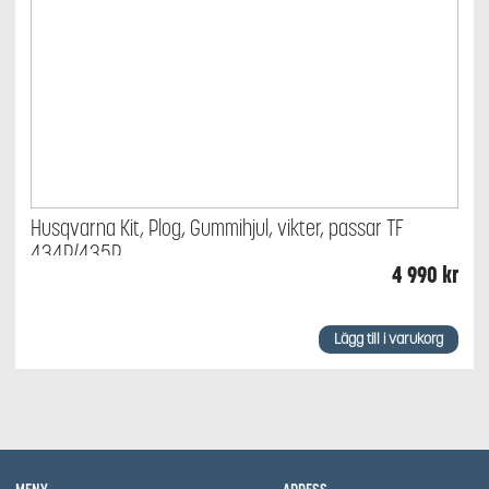
Husqvarna Kit, Plog, Gummihjul, vikter, passar TF
434P/435P
4 990
kr
Lägg till i varukorg