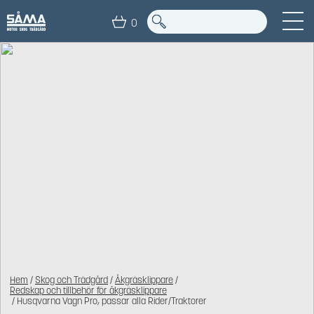
0
Hem
/
Skog och Trädgård
/
Åkgräsklippare
/
Redskap och tillbehör för åkgräsklippare
/ Husqvarna Vagn Pro, passar alla Rider/Traktorer