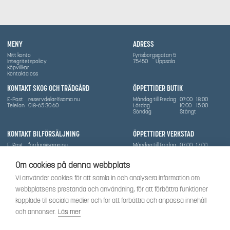
MENY
ADRESS
Mitt konto
Fyrisborgsgatan 5
Integritetspolicy
75450
Uppsala
Köpvillkor
Kontakta oss
KONTAKT SKOG OCH TRÄDGÅRD
ÖPPETTIDER BUTIK
E-Post
reservdelar@sama.nu
Måndag till Fredag
07:00
18:00
Telefon
018-65 30 60
Lördag
10:00
15:00
Söndag
Stängt
KONTAKT BILFÖRSÄLJNING
ÖPPETTIDER VERKSTAD
E-Post
fordon@sama.nu
Måndag till Fredag
07:00
17:00
Telefon
0702836416
Lördag
Stängt
Söndag
Stängt
Om cookies på denna webbplats
OM SÅMA
Vi använder cookies för att samla in och analysera information om
Vi har sedan 1970-talet levererat skog-och trädgårdsprodukter till Uppsala med omnejd. Vi
webbplatsens prestanda och användning, för att förbättra funktioner
har idag även ett brett utbud av dessa produkter samt BRP:s produktsortiment, gällande
Can-Am, Sea-Doo.
kopplade till sociala medier och för att förbättra och anpassa innehåll
Vi är certifierad serviceverkstad.
och annonser.
Läs mer
SOCIALT
Följ oss för att få de senaste uppdateringarna, nyheter och spännande innehåll.