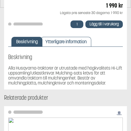
1 990
kr
Lägsta pris senaste 30 dagarna:
1 990
kr
Husqvarna
Lägg till i varukorg
Bioclip-
Plugg
med
Beskrivning
Ytterligare information
kniv
42"
(107
Beskrivning
cm)
(Rapid
Alla Husqvarna-traktorer är utrustade med högkvalitets Hi-Lift
Replace)
uppsamling/utkastknivar. Mulching-sats krävs för att
mängd
omvandla traktorn till mulchingenhet. Består av
mulchingplatta, mulchingknivar och monteringsdelar.
Relaterade produkter