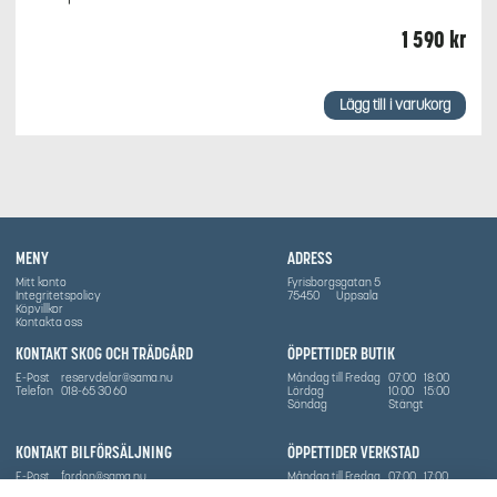
1 590
kr
Lägg till i varukorg
MENY
ADRESS
Mitt konto
Fyrisborgsgatan 5
Integritetspolicy
75450
Uppsala
Köpvillkor
Kontakta oss
KONTAKT SKOG OCH TRÄDGÅRD
ÖPPETTIDER BUTIK
E-Post
reservdelar@sama.nu
Måndag till Fredag
07:00
18:00
Telefon
018-65 30 60
Lördag
10:00
15:00
Söndag
Stängt
KONTAKT BILFÖRSÄLJNING
ÖPPETTIDER VERKSTAD
E-Post
fordon@sama.nu
Måndag till Fredag
07:00
17:00
Telefon
0702836416
Lördag
Stängt