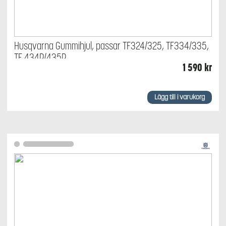
Husqvarna Gummihjul, passar TF324/325, TF334/335,
TF 434P/435P
1 590
kr
Lägg till i varukorg