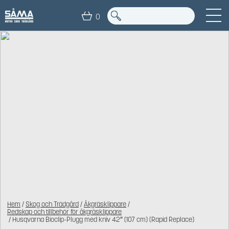
0
Hem
/
Skog och Trädgård
/
Åkgräsklippare
/
Redskap och tillbehör för åkgräsklippare
/ Husqvarna Bioclip-Plugg med kniv 42″ (107 cm) (Rapid Replace)