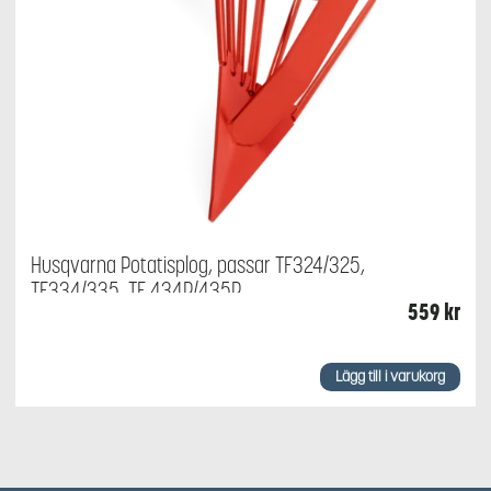
Husqvarna Potatisplog, passar TF324/325,
TF334/335, TF 434P/435P
559
kr
Lägg till i varukorg