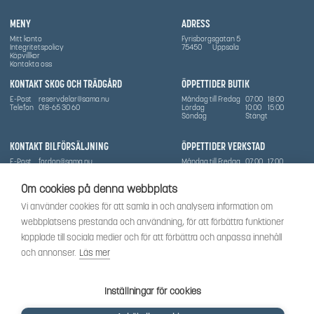
MENY
ADRESS
Mitt konto
Fyrisborgsgatan 5
Integritetspolicy
75450
Uppsala
Köpvillkor
Kontakta oss
KONTAKT SKOG OCH TRÄDGÅRD
ÖPPETTIDER BUTIK
E-Post
reservdelar@sama.nu
Måndag till Fredag
07:00
18:00
Telefon
018-65 30 60
Lördag
10:00
15:00
Söndag
Stängt
KONTAKT BILFÖRSÄLJNING
ÖPPETTIDER VERKSTAD
E-Post
fordon@sama.nu
Måndag till Fredag
07:00
17:00
Telefon
0702836416
Lördag
Stängt
Söndag
Stängt
Om cookies på denna webbplats
OM SÅMA
Vi använder cookies för att samla in och analysera information om
Vi har sedan 1970-talet levererat skog-och trädgårdsprodukter till Uppsala med omnejd. Vi
webbplatsens prestanda och användning, för att förbättra funktioner
har idag även ett brett utbud av dessa produkter samt BRP:s produktsortiment, gällande
Can-Am, Sea-Doo.
kopplade till sociala medier och för att förbättra och anpassa innehåll
Vi är certifierad serviceverkstad.
och annonser.
Läs mer
SOCIALT
Följ oss för att få de senaste uppdateringarna, nyheter och spännande innehåll.
Inställningar för cookies