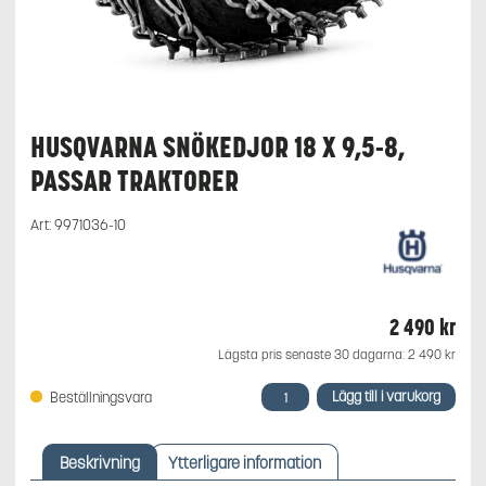
HUSQVARNA SNÖKEDJOR 18 X 9,5-8,
PASSAR TRAKTORER
Art:
9971036-10
2 490
kr
Lägsta pris senaste 30 dagarna:
2 490
kr
Husqvarna
Lägg till i varukorg
Beställningsvara
Snökedjor
18
x
Beskrivning
Ytterligare information
9,5-