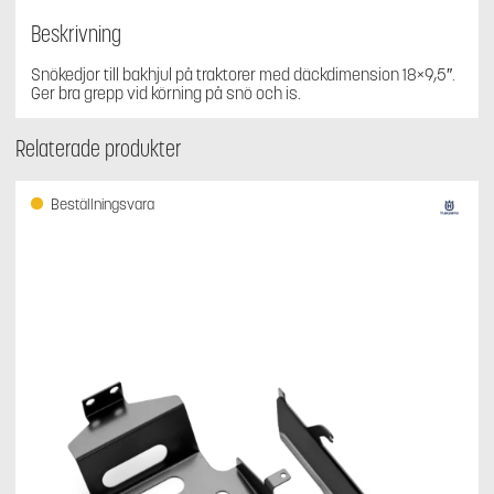
8,
passar
Beskrivning
traktorer
mängd
Snökedjor till bakhjul på traktorer med däckdimension 18×9,5″.
Ger bra grepp vid körning på snö och is.
Relaterade produkter
Beställningsvara