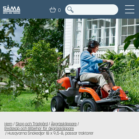
0
Hem
/
Skog och Trädgård
/
Åkgräsklippare
/
Redskap och tillbehör för åkgräsklippare
/ Husqvarna Snökedjor 18 x 9,5-8, passar traktorer