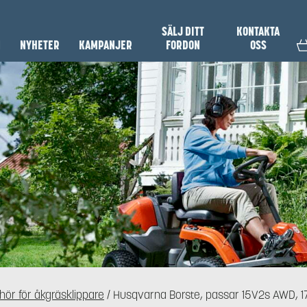
SÄLJ DITT
KONTAKTA
N
NYHETER
KAMPANJER
FORDON
OSS
hör för åkgräsklippare
/ Husqvarna Borste, passar 15V2s AWD, 