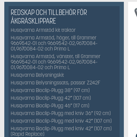
REDSKAP OCH TILLBEHÖR FÖR
ÅKGRÄSKLIPPARE
Husqvarna Armstöd kit traktor
Husqvarna Armstöd, höger, till Grammer
9669542-01 och 9669542-02,9670084-
01,9670084-02 och Primo L
Husqvarna Armstöd, vänster, till Grammer
9669542-01 och 9669542-02,9670084-
01,9670084-02 och Primo L
Husqvarna Belysningskit
Husqvarna Belysningssats, passar Z242F
Husqvarna Bioclip-Plugg 38″ (97 cm)
Husqvarna Bioclip-Plugg 42″ (107 cm)
Husqvarna Bioclip-Plugg 46″ (117 cm)
Husqvarna Bioclip-Plugg med kniv 36″ (92 cm)
Husqvarna Bioclip-Plugg med kniv 42″ (107 cm)
Husqvarna Bioclip-Plugg med kniv 42″ (107 cm)
(Rapid Replace)