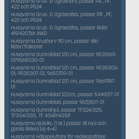
Husqvarna Grus- & Ogräsharv, passar PR , PF,
422 och P524
Husqvarna Grus- & Ogräsräfsa, passar PR , PF,
422 och P524
Husqvarna Grus- & Ogräsräfsa, passar Rider
419/420TsX AWD
Husqvarna Grusharv 110 cm, passar alla
Rider/Traktorer
Husqvarna Gummiblad 120 cm, passar 9535163-
01/9668330-01
Husqvarna Gummiblad 120 cm, passar 9535306-
01, 9535307-01, 9650709-01
Husqvarna Gummiblad 120 cm, passar 9669787-
01
Husqvarna Gummiblad 122cm, passar 5449217-01
Husqvarna Gummiblad, passar 9672807-01
Husqvarna Gummihjul, passar TF324/325,
TF334/335, TF 434P/435P
Husqvarna Hjulvikt, (1 st.) passar till nya och
gamla Riders (ej 4×4)
Husqvarna Hålpipeluftare för redskapsfäste