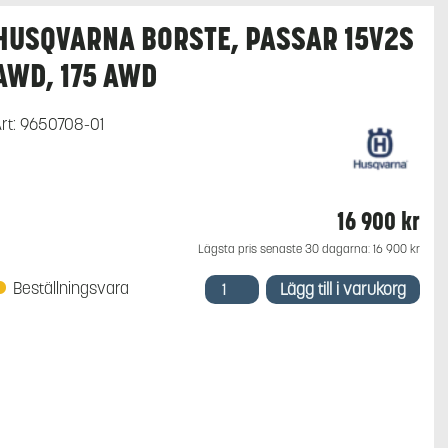
HUSQVARNA BORSTE, PASSAR 15V2S
AWD, 175 AWD
rt:
9650708-01
16 900
kr
Lägsta pris senaste 30 dagarna:
16 900
kr
Husqvarna
Beställningsvara
Lägg till i varukorg
Borste,
passar
15V2s
AWD,
175
AWD
mängd