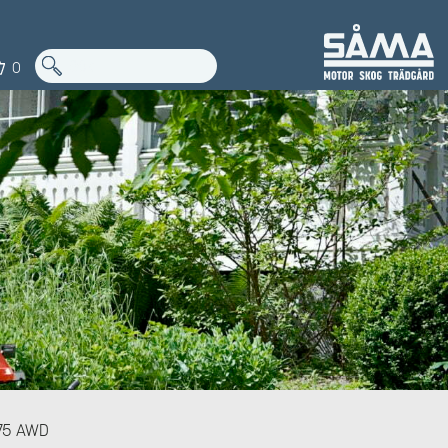
0
175 AWD