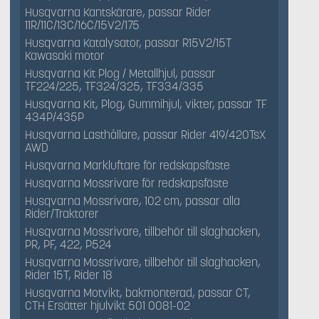
Husqvarna Kantskärare, passar Rider
11R/11C/13C/16C/15V2/175
Husqvarna Katalysator, passar R15V2/15T
Kawasaki motor
Husqvarna Kit Plog / Metallhjul, passar
TF224/225, TF324/325, TF334/335
Husqvarna Kit, Plog, Gummihjul, vikter, passar TF
434P/435P
Husqvarna Lasthållare, passar Rider 419/420TsX
AWD
Husqvarna Markluftare för redskapsfäste
Husqvarna Mossrivare för redskapsfäste
Husqvarna Mossrivare, 102 cm, passar alla
Rider/Traktorer
Husqvarna Mossrivare, tillbehör till slaghacken,
PR, PF, 422, P524
Husqvarna Mossrivare, tillbehör till slaghacken,
Rider 15T, Rider 18
Husqvarna Motvikt, bakmonterad, passar CT,
CTH Ersätter hjulvikt 501 0081-02