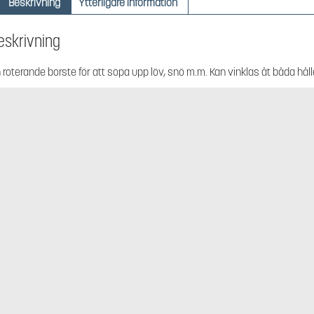
Beskrivning
Ytterligare information
eskrivning
 roterande borste för att sopa upp löv, snö m.m. Kan vinklas åt båda hål