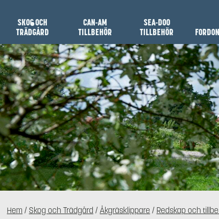
SKOG OCH
CAN-AM
SEA-DOO
TRÄDGÅRD
TILLBEHÖR
TILLBEHÖR
FORDO
Hem
/
Skog och Trädgård
/
Åkgräsklippare
/
Redskap och tillbe