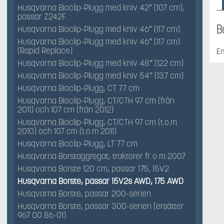
Husqvarna Bioclip-Plugg med kniv 42″ (107 cm),
passar Z242F
B
Husqvarna Bioclip-Plugg med kniv 46″ (117 cm)
Husqvarna Bioclip-Plugg med kniv 46″ (117 cm)
(Rapid Replace)
En
Husqvarna Bioclip-Plugg med kniv 48″ (122 cm)
Husqvarna Bioclip-Plugg med kniv 54″ (137 cm)
Husqvarna Bioclip-Plugg, CT 77 cm
Husqvarna Bioclip-Plugg, CT/CTH 97 cm (från
2011) och 107 cm (från 2012)
Husqvarna Bioclip-Plugg, CT/CTH 97 cm (t.o.m
2010) och 107 cm (t.o.m 2011)
Husqvarna Bioclip-Plugg, LT 77 cm
Husqvarna Borstaggregat, traktorer fr o m 2007
Husqvarna Borste 120 cm, passar 175, 15V2
Husqvarna Borste, passar 15V2s AWD, 175 AWD
Husqvarna Borste, passar 200-serien
Husqvarna Borste, passar 300-serien (ersätter
967 00 86-01)