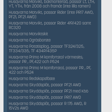
Husqvarna Motvikt, bakmonterad, passar LT, LTH,
YT, YTH, från 2008 och framåt (inte lilla ramen)
Husqvarna Motvikt, passar Rider (inte PR17 AWD,
PF21, PF21 AWD)
Husqvarna Motvikt, passar Rider 419/420 samt
RC320
Husqvarna Motviktskit
Husqvarna Ogräsborste
Husqvarna Potatisplog, passar TF324/325,
TF334/335, TF 434P/435P
Husqvarna Primo M komfortstol värmesits,
passar PR , PF,422 och P524
Husqvarna Primo M komfortstol, passar PR , PF,
422 och P524
Husqvarna Redskapsfäste
Husqvarna Skyddsplåt, passar PF21 AWD
Husqvarna Skyddsplåt, passar PF21 med K66
Husqvarna Skyddsplåt, passar PR17 AWD
Husqvarna Skyddsplåt, passar R 175 AWD, R
15V2s AWD