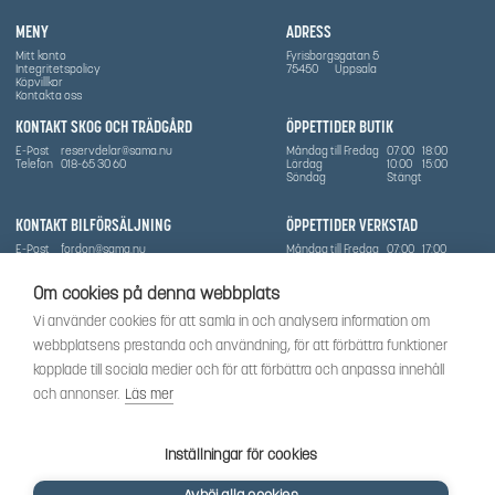
MENY
ADRESS
Mitt konto
Fyrisborgsgatan 5
Integritetspolicy
75450
Uppsala
Köpvillkor
Kontakta oss
KONTAKT SKOG OCH TRÄDGÅRD
ÖPPETTIDER BUTIK
E-Post
reservdelar@sama.nu
Måndag till Fredag
07:00
18:00
Telefon
018-65 30 60
Lördag
10:00
15:00
Söndag
Stängt
KONTAKT BILFÖRSÄLJNING
ÖPPETTIDER VERKSTAD
E-Post
fordon@sama.nu
Måndag till Fredag
07:00
17:00
Telefon
0702836416
Lördag
Stängt
Söndag
Stängt
Om cookies på denna webbplats
OM SÅMA
Vi använder cookies för att samla in och analysera information om
Vi har sedan 1970-talet levererat skog-och trädgårdsprodukter till Uppsala med omnejd. Vi
webbplatsens prestanda och användning, för att förbättra funktioner
har idag även ett brett utbud av dessa produkter samt BRP:s produktsortiment, gällande
Can-Am, Sea-Doo.
kopplade till sociala medier och för att förbättra och anpassa innehåll
Vi är certifierad serviceverkstad.
och annonser.
Läs mer
SOCIALT
Följ oss för att få de senaste uppdateringarna, nyheter och spännande innehåll.
Inställningar för cookies