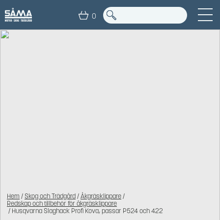
0
Hem
/
Skog och Trädgård
/
Åkgräsklippare
/
Redskap och tillbehör för åkgräsklippare
/ Husqvarna Slaghack Profi Kova, passar P524 och 422