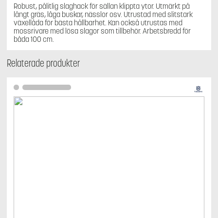
mängd
Robust, pålitlig slaghack för sällan klippta ytor. Utmärkt på
långt gräs, låga buskar, nässlor osv. Utrustad med slitstark
växellåda för bästa hållbarhet. Kan också utrustas med
mossrivare med lösa slagor som tillbehör. Arbetsbredd för
båda 100 cm.
Relaterade produkter