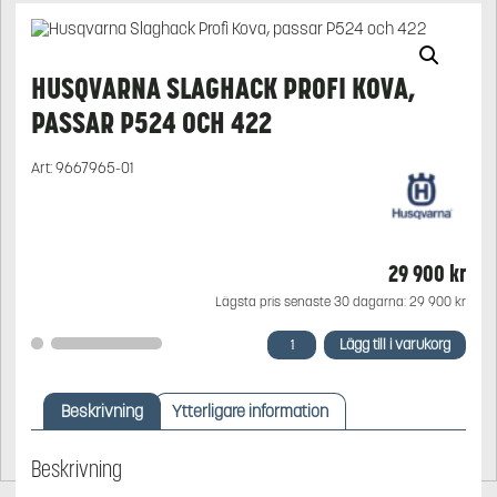
HUSQVARNA SLAGHACK PROFI KOVA,
PASSAR P524 OCH 422
Art:
9667965-01
29 900
kr
Lägsta pris senaste 30 dagarna:
29 900
kr
Husqvarna
Lägg till i varukorg
Slaghack
Profi
Kova,
Beskrivning
Ytterligare information
passar
P524
och
Beskrivning
422