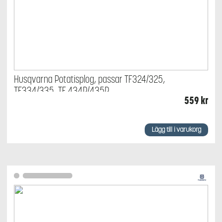
Husqvarna Potatisplog, passar TF324/325,
TF334/335, TF 434P/435P
559
kr
Lägg till i varukorg