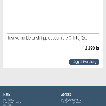
Husqvarna Elektrisk tipp uppsamlare CTH (ej 126)
2 290
kr
Lägg till i varukorg
MENY
ADRESS
Mitt konto
Fyrisborgsgatan 5
Integritetspolicy
75450
Uppsala
Köpvillkor