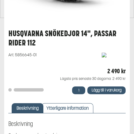
HUSQVARNA SNÖKEDJOR 14", PASSAR
RIDER 112
Art:
5856645-01
2 490
kr
Lägsta pris senaste 30 dagarna:
2 490
kr
Husqvarna
Lägg till i varukorg
Snökedjor
14",
passar
Beskrivning
Ytterligare information
Rider
112
mängd
Beskrivning