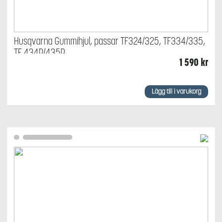
Husqvarna Gummihjul, passar TF324/325, TF334/335,
TF 434P/435P
1 590
kr
Lägg till i varukorg