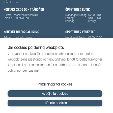
Kontakta oss
KONTAKT SKOG OCH TRÄDGÅRD
ÖPPETTIDER BUTIK
E-Post
reservdelar@sama.nu
Måndag till Fredag
07:00
18:00
Telefon
018-65 30 60
Lördag
10:00
15:00
Söndag
Stängt
KONTAKT BILFÖRSÄLJNING
ÖPPETTIDER VERKSTAD
E-Post
fordon@sama.nu
Måndag till Fredag
07:00
17:00
Telefon
0702836416
Lördag
Stängt
Söndag
Stängt
Om cookies på denna webbplats
OM SÅMA
Vi använder cookies för att samla in och analysera information om
Vi har sedan 1970-talet levererat skog-och trädgårdsprodukter till Uppsala med omnejd. Vi
webbplatsens prestanda och användning, för att förbättra funktioner
har idag även ett brett utbud av dessa produkter samt BRP:s produktsortiment, gällande
Can-Am, Sea-Doo.
kopplade till sociala medier och för att förbättra och anpassa innehåll
Vi är certifierad serviceverkstad.
och annonser.
Läs mer
SOCIALT
Följ oss för att få de senaste uppdateringarna, nyheter och spännande innehåll.
Inställningar för cookies
Avböj alla cookies
Tillåt alla cookies