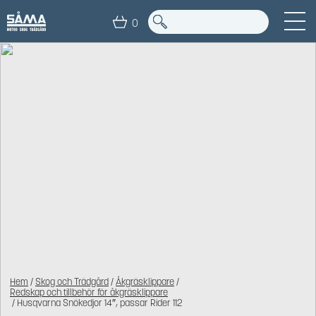
0
Hem
/
Skog och Trädgård
/
Åkgräsklippare
/
Redskap och tillbehör för åkgräsklippare
/ Husqvarna Snökedjor 14″, passar Rider 112