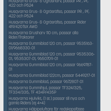
Husqvarna Grus- & Ogräsharv, passar PR , PF,
422 och P524
Husqvarna Grus- & Ogräsräfsa, passar PR , PF,
422 och P524
Husqvarna Grus- & Ogräsräfsa, passar Rider
419/420TsX AWD
Husqvarna Grusharv 110 cm, passar alla
Rider/Traktorer
Husqvarna Gummiblad 120 cm, passar 9535163-
01/9668330-01
Husqvarna Gummiblad 120 cm, passar 9535306-
01, 9535307-01, 9650709-01
Husqvarna Gummiblad 120 cm, passar 9669787-
01
Husqvarna Gummiblad 122cm, passar 5449217-01
Husqvarna Gummiblad, passar 9672807-01
Husqvarna Gummihjul, passar TF324/325,
TF334/335, TF 434P/435P
Husqvarna Hjulvikt, (1 st.) passar till nya och
gamla Riders (ej 4×4)
Husqvarna Hålpipeluftare för redskapsfäste