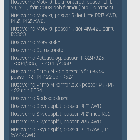
Husqvarna Motvikt, bakmonterad, passar LT, LTH,
YT, YTH, från 2008 och framåt (inte lilla ramen)
Husqvarna Motvikt, passar Rider (inte PR17 AWD,
PF21, PF21 AWD)
Husqvarna Motvikt, passar Rider 419/420 samt
RC320
Husqvarna Motviktskit
Husqvarna Ogräsborste
Husqvarna Potatisplog, passar TF324/325,
TF334/335, TF 434P/435P
Husqvarna Primo M komfortstol värmesits,
passar PR , PF,422 och P524
Husqvarna Primo M komfortstol, passar PR , PF,
422 och P524
Husqvarna Redskapsfäste
Husqvarna Skyddsplåt, passar PF21 AWD
Husqvarna Skyddsplåt, passar PF21 med K66
Husqvarna Skyddsplåt, passar PR17 AWD
Husqvarna Skyddsplåt, passar R 175 AWD, R
15V2s AWD