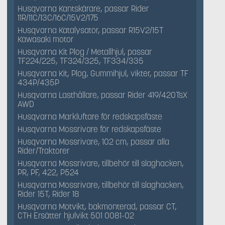
Husqvarna Kantskärare, passar Rider
11R/11C/13C/16C/15V2/175
Husqvarna Katalysator, passar R15V2/15T
Kawasaki motor
Husqvarna Kit Plog / Metallhjul, passar
TF224/225, TF324/325, TF334/335
Husqvarna Kit, Plog, Gummihjul, vikter, passar TF
434P/435P
Husqvarna Lasthållare, passar Rider 419/420TsX
AWD
Husqvarna Markluftare för redskapsfäste
Husqvarna Mossrivare för redskapsfäste
Husqvarna Mossrivare, 102 cm, passar alla
Rider/Traktorer
Husqvarna Mossrivare, tillbehör till slaghacken,
PR, PF, 422, P524
Husqvarna Mossrivare, tillbehör till slaghacken,
Rider 15T, Rider 18
Husqvarna Motvikt, bakmonterad, passar CT,
CTH Ersätter hjulvikt 501 0081-02