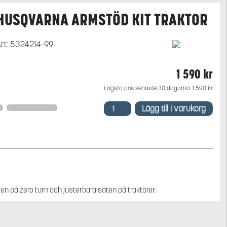
HUSQVARNA ARMSTÖD KIT TRAKTOR
rt:
5324214-99
1 590
kr
Lägsta pris senaste 30 dagarna:
1 590
kr
Husqvarna
Lägg till i varukorg
Armstöd
kit
traktor
mängd
 på zero turn och justerbara säten på traktorer.