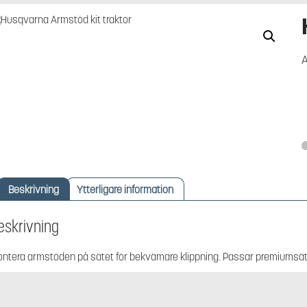
A
Beskrivning
Ytterligare information
eskrivning
ntera armstöden på sätet för bekvämare klippning. Passar premiumsäten