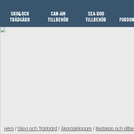
SKOG OCH
CAN-AM
SEA-DOO
TRÄDGÅRD
TILLBEHÖR
TILLBEHÖR
FORDO
Hem
/
Skog och Trädgård
/
Åkgräsklippare
/
Redskap och tillbe