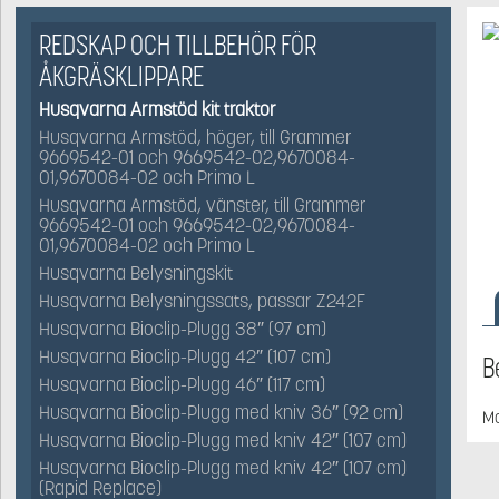
REDSKAP OCH TILLBEHÖR FÖR
ÅKGRÄSKLIPPARE
Husqvarna Armstöd kit traktor
Husqvarna Armstöd, höger, till Grammer
9669542-01 och 9669542-02,9670084-
01,9670084-02 och Primo L
Husqvarna Armstöd, vänster, till Grammer
9669542-01 och 9669542-02,9670084-
01,9670084-02 och Primo L
Husqvarna Belysningskit
Husqvarna Belysningssats, passar Z242F
Husqvarna Bioclip-Plugg 38″ (97 cm)
Husqvarna Bioclip-Plugg 42″ (107 cm)
B
Husqvarna Bioclip-Plugg 46″ (117 cm)
Husqvarna Bioclip-Plugg med kniv 36″ (92 cm)
Mo
Husqvarna Bioclip-Plugg med kniv 42″ (107 cm)
Husqvarna Bioclip-Plugg med kniv 42″ (107 cm)
(Rapid Replace)