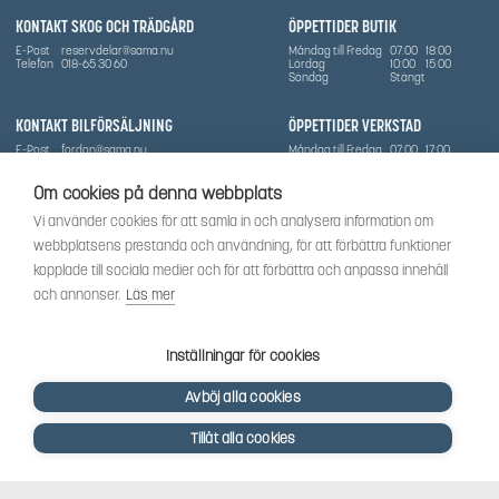
KONTAKT SKOG OCH TRÄDGÅRD
ÖPPETTIDER BUTIK
E-Post
reservdelar@sama.nu
Måndag till Fredag
07:00
18:00
Telefon
018-65 30 60
Lördag
10:00
15:00
Söndag
Stängt
KONTAKT BILFÖRSÄLJNING
ÖPPETTIDER VERKSTAD
E-Post
fordon@sama.nu
Måndag till Fredag
07:00
17:00
Telefon
0702836416
Lördag
Stängt
Söndag
Stängt
Om cookies på denna webbplats
OM SÅMA
Vi använder cookies för att samla in och analysera information om
Vi har sedan 1970-talet levererat skog-och trädgårdsprodukter till Uppsala med omnejd. Vi
webbplatsens prestanda och användning, för att förbättra funktioner
har idag även ett brett utbud av dessa produkter samt BRP:s produktsortiment, gällande
Can-Am, Sea-Doo.
kopplade till sociala medier och för att förbättra och anpassa innehåll
Vi är certifierad serviceverkstad.
och annonser.
Läs mer
SOCIALT
Följ oss för att få de senaste uppdateringarna, nyheter och spännande innehåll.
Inställningar för cookies
Avböj alla cookies
Tillåt alla cookies