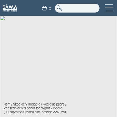
0
Hem
/
Skog och Trädgård
/
Åkgräsklippare
/
Redskap och tillbehör för åkgräsklippare
/ Husqvarna Skyddsplåt, passar PR17 AWD