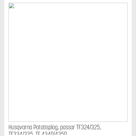
Husqvarna Potatisplog, passar TF324/325,
TF334/335, TF 434P/435P