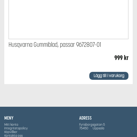
Husqvarna Gummiblad, passar 9672807-01
999
kr
Lägg till i varukorg
MENY
ADRESS
Mitt konto
Fyrisborgsgatan 5
Integritetspolicy
75450
Uppsala
Köpvillkor
Kontakta oss