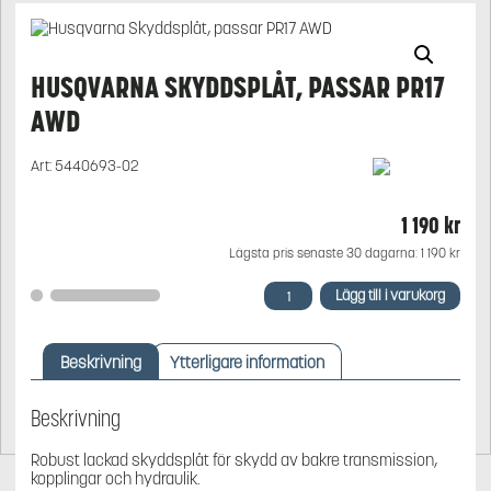
HUSQVARNA SKYDDSPLÅT, PASSAR PR17
AWD
Art:
5440693-02
1 190
kr
Lägsta pris senaste 30 dagarna:
1 190
kr
Husqvarna
Lägg till i varukorg
Skyddsplåt,
passar
PR17
Beskrivning
Ytterligare information
AWD
mängd
Beskrivning
Robust lackad skyddsplåt för skydd av bakre transmission,
kopplingar och hydraulik.