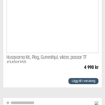
Husqvarna Kit, Plog, Gummihjul, vikter, passar TF
434P/435P
4 990
kr
Lägg till i varukorg