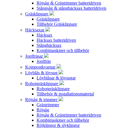
Röjsåg & Grästrimmer batteridriven
Stångsåg & stånghäcksax batteridriven
Gräsklippare
Gräsklippare
Tillbehör Gräsklippare
Häcksaxar
Häcksax
Häcksax batteridriven
Stånghäcksax
Kombimaskiner och tillbehör
Jordfräsar
Jordfräs
Kompostkvarnar
Lövblås & lövsug
Lövblåsar & lövsugar
Robotgräsklippare
Robotgräsklippare
Tillbehör & installationsmaterial
Röjsåg & trimmer
Grästrimmer
Röjsåg
Röjsåg & Grästrimmer batteridriven
Kombimaskiner och tillbehör
Röjklingor & slyklingor