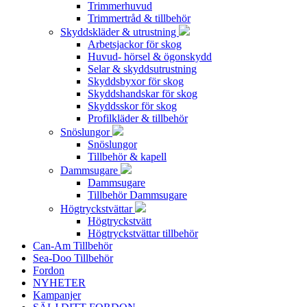
Trimmerhuvud
Trimmertråd & tillbehör
Skyddskläder & utrustning
Arbetsjackor för skog
Huvud- hörsel & ögonskydd
Selar & skyddsutrustning
Skyddsbyxor för skog
Skyddshandskar för skog
Skyddsskor för skog
Profilkläder & tillbehör
Snöslungor
Snöslungor
Tillbehör & kapell
Dammsugare
Dammsugare
Tillbehör Dammsugare
Högtryckstvättar
Högtryckstvätt
Högtryckstvättar tillbehör
Can-Am Tillbehör
Sea-Doo Tillbehör
Fordon
NYHETER
Kampanjer