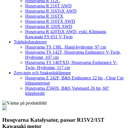
Husqvarna R 112C
Husqvarna R 216T AWD
Husqvarna R 316TsX AWD
Husqvarna R 316TX
Husqvarna R 316TX AWD
Husqvarna R 320X AWD
Husqvarna R 420TsX AWD, exkl. Klippagg.
Kawasaki FS 651 V-Twin
Trädgårdstraktorer
Husqvarna TS 138L, Hand-hydrostat, 97 cm
Husqvarna TS 142T, Husqvarna Endurance V-Twin,
Hydrostat, 107 cm
Husqvarna TS 146TXD, Husqvarna Endurance V-
Twin, Hydrostat, 117 cm
Zero-turn och Spakgräsklippare
Husqvarna Z 242F, B&S Endurance 22 hp , Clear Cut
klippaggregat
Husqvarna Z560X, B&S Vanguard 26 hp, 60″
klippbredd
Husqvarna Katalysator, passar R15V2/15T
Kawasaki motor