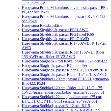
TF 434P/435P
Husqvarna Primo M komfortstol värmesits, passar PR ,
PF,422 och P524
Husqvarna Primo M komfortstol, passar PR , PF, 422
och P524
Husqvarna Redskapsfäste
Husqvarna Skyddsplåt, passar PF21 AWD
Husqvarna Skyddsplåt, passar PF21 med K66
Husqvarna Skyddsplåt, passar PR17 AWD
Husqvarna Skyddsplåt, passar R 175 AWD, R 15V2s
AWD
Husqvarna Skyddsplåt, passar Rider 13 AWD, Rider
155 AWD och Rider 15 V2 AWD
Husqvarna Slaghack Profi Kova, passar P524 och 422
Husqvarna Slaghack, passar RC-modeller
Husqvarna Slaghack, passar Rider 15T, 18 fr om 2010
Husqvarna Slaghack, passar Rider 419/420TsX AWD
Husqvarna Snöblad 120 cm, passar PF18/21 generation
II, R422, P524
Husqvarna Snöblad 120 cm, Rider 11 C, 13 C, 175,
15V2, (passar endast combi/bio) ersätter 9535306-01
Husqvarna Snöblad 122 cm, (medium ram 125 cm)
LT/LTH, CT/YTH, GTH (ersätter 9649959-03)
Husqvarna Snöblad, passar R112 och R115
Husqvarna Snöblad, passar R13/15/16 AWD, 155