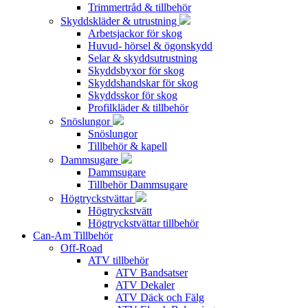
Trimmertråd & tillbehör
Skyddskläder & utrustning
Arbetsjackor för skog
Huvud- hörsel & ögonskydd
Selar & skyddsutrustning
Skyddsbyxor för skog
Skyddshandskar för skog
Skyddsskor för skog
Profilkläder & tillbehör
Snöslungor
Snöslungor
Tillbehör & kapell
Dammsugare
Dammsugare
Tillbehör Dammsugare
Högtryckstvättar
Högtryckstvätt
Högtryckstvättar tillbehör
Can-Am Tillbehör
Off-Road
ATV tillbehör
ATV Bandsatser
ATV Dekaler
ATV Däck och Fälg