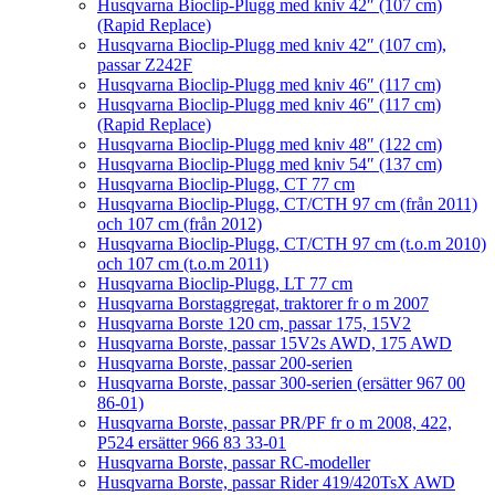
Husqvarna Bioclip-Plugg med kniv 42″ (107 cm)
(Rapid Replace)
Husqvarna Bioclip-Plugg med kniv 42″ (107 cm),
passar Z242F
Husqvarna Bioclip-Plugg med kniv 46″ (117 cm)
Husqvarna Bioclip-Plugg med kniv 46″ (117 cm)
(Rapid Replace)
Husqvarna Bioclip-Plugg med kniv 48″ (122 cm)
Husqvarna Bioclip-Plugg med kniv 54″ (137 cm)
Husqvarna Bioclip-Plugg, CT 77 cm
Husqvarna Bioclip-Plugg, CT/CTH 97 cm (från 2011)
och 107 cm (från 2012)
Husqvarna Bioclip-Plugg, CT/CTH 97 cm (t.o.m 2010)
och 107 cm (t.o.m 2011)
Husqvarna Bioclip-Plugg, LT 77 cm
Husqvarna Borstaggregat, traktorer fr o m 2007
Husqvarna Borste 120 cm, passar 175, 15V2
Husqvarna Borste, passar 15V2s AWD, 175 AWD
Husqvarna Borste, passar 200-serien
Husqvarna Borste, passar 300-serien (ersätter 967 00
86-01)
Husqvarna Borste, passar PR/PF fr o m 2008, 422,
P524 ersätter 966 83 33-01
Husqvarna Borste, passar RC-modeller
Husqvarna Borste, passar Rider 419/420TsX AWD