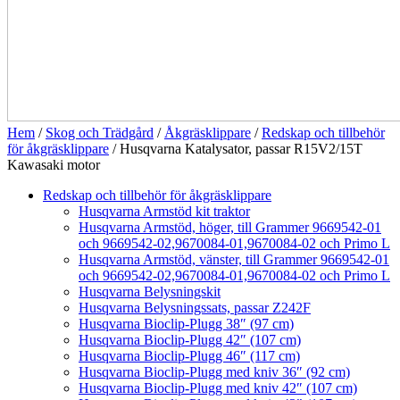
Hem
/
Skog och Trädgård
/
Åkgräsklippare
/
Redskap och tillbehör
för åkgräsklippare
/ Husqvarna Katalysator, passar R15V2/15T
Kawasaki motor
Redskap och tillbehör för åkgräsklippare
Husqvarna Armstöd kit traktor
Husqvarna Armstöd, höger, till Grammer 9669542-01
och 9669542-02,9670084-01,9670084-02 och Primo L
Husqvarna Armstöd, vänster, till Grammer 9669542-01
och 9669542-02,9670084-01,9670084-02 och Primo L
Husqvarna Belysningskit
Husqvarna Belysningssats, passar Z242F
Husqvarna Bioclip-Plugg 38″ (97 cm)
Husqvarna Bioclip-Plugg 42″ (107 cm)
Husqvarna Bioclip-Plugg 46″ (117 cm)
Husqvarna Bioclip-Plugg med kniv 36″ (92 cm)
Husqvarna Bioclip-Plugg med kniv 42″ (107 cm)