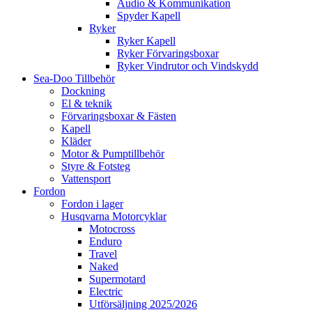
Audio & Kommunikation
Spyder Kapell
Ryker
Ryker Kapell
Ryker Förvaringsboxar
Ryker Vindrutor och Vindskydd
Sea-Doo Tillbehör
Dockning
El & teknik
Förvaringsboxar & Fästen
Kapell
Kläder
Motor & Pumptillbehör
Styre & Fotsteg
Vattensport
Fordon
Fordon i lager
Husqvarna Motorcyklar
Motocross
Enduro
Travel
Naked
Supermotard
Electric
Utförsäljning 2025/2026