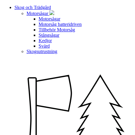
Skog och Trädgård
Motorsågar
Motorsågar
Motorsåg batteridriven
Tillbehör Motorsåg
Stångsågar
Kedjor
Svärd
Skogsutrustning