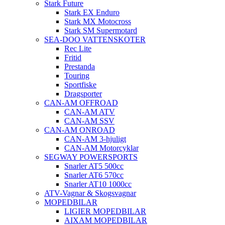
Stark Future
Stark EX Enduro
Stark MX Motocross
Stark SM Supermotard
SEA-DOO VATTENSKOTER
Rec Lite
Fritid
Prestanda
Touring
Sportfiske
Dragsporter
CAN-AM OFFROAD
CAN-AM ATV
CAN-AM SSV
CAN-AM ONROAD
CAN-AM 3-hjuligt
CAN-AM Motorcyklar
SEGWAY POWERSPORTS
Snarler AT5 500cc
Snarler AT6 570cc
Snarler AT10 1000cc
ATV-Vagnar & Skogsvagnar
MOPEDBILAR
LIGIER MOPEDBILAR
AIXAM MOPEDBILAR