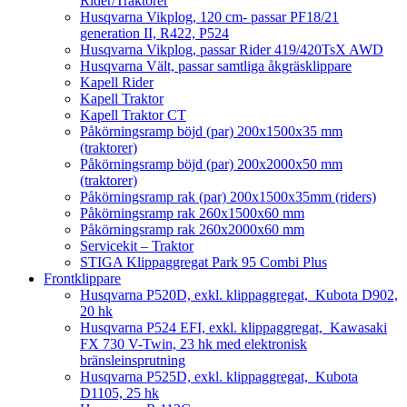
Rider/Traktorer
Husqvarna Vikplog, 120 cm- passar PF18/21
generation II, R422, P524
Husqvarna Vikplog, passar Rider 419/420TsX AWD
Husqvarna Vält, passar samtliga åkgräsklippare
Kapell Rider
Kapell Traktor
Kapell Traktor CT
Påkörningsramp böjd (par) 200x1500x35 mm
(traktorer)
Påkörningsramp böjd (par) 200x2000x50 mm
(traktorer)
Påkörningsramp rak (par) 200x1500x35mm (riders)
Påkörningsramp rak 260x1500x60 mm
Påkörningsramp rak 260x2000x60 mm
Servicekit – Traktor
STIGA Klippaggregat Park 95 Combi Plus
Frontklippare
Husqvarna P520D, exkl. klippaggregat, Kubota D902,
20 hk
Husqvarna P524 EFI, exkl. klippaggregat, Kawasaki
FX 730 V-Twin, 23 hk med elektronisk
bränsleinsprutning
Husqvarna P525D, exkl. klippaggregat, Kubota
D1105, 25 hk