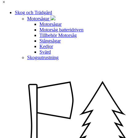
×
Skog och Trädgård
Motorsågar
Motorsågar
Motorsåg batteridriven
Tillbehör Motorsåg
Stångsågar
Kedjor
Svärd
Skogsutrustning