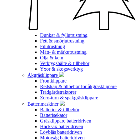
Dunkar & fyllutrustning
Fett & smörjutrustning
Filutrustning
Mått- & märkutrustning
Olja & kem
Verktygsbälte & tillbehör
Yxor & skogsverktyg
Åkgräsklippare
Frontklippare
Redskap & tillbehör för åkgräsklippare
Trädgårdstraktorer
Zero-turn & spakgräsklippare
Batterimaskiner
Batterier & tillbehör
Batterisekatör
Gräsklippare batteridriven
Häcksax batteridriven
Lövblås batteridriven
Motorsåg batteridriven