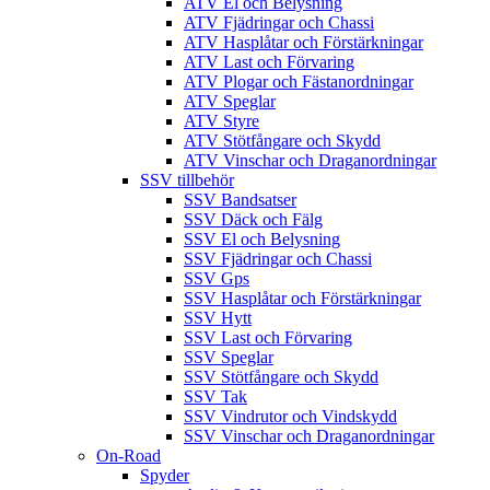
ATV El och Belysning
ATV Fjädringar och Chassi
ATV Hasplåtar och Förstärkningar
ATV Last och Förvaring
ATV Plogar och Fästanordningar
ATV Speglar
ATV Styre
ATV Stötfångare och Skydd
ATV Vinschar och Draganordningar
SSV tillbehör
SSV Bandsatser
SSV Däck och Fälg
SSV El och Belysning
SSV Fjädringar och Chassi
SSV Gps
SSV Hasplåtar och Förstärkningar
SSV Hytt
SSV Last och Förvaring
SSV Speglar
SSV Stötfångare och Skydd
SSV Tak
SSV Vindrutor och Vindskydd
SSV Vinschar och Draganordningar
On-Road
Spyder