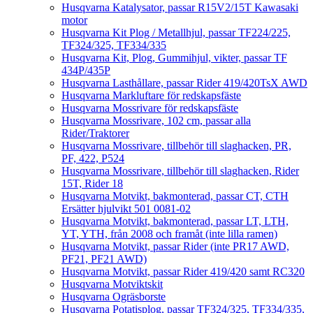
Husqvarna Katalysator, passar R15V2/15T Kawasaki
motor
Husqvarna Kit Plog / Metallhjul, passar TF224/225,
TF324/325, TF334/335
Husqvarna Kit, Plog, Gummihjul, vikter, passar TF
434P/435P
Husqvarna Lasthållare, passar Rider 419/420TsX AWD
Husqvarna Markluftare för redskapsfäste
Husqvarna Mossrivare för redskapsfäste
Husqvarna Mossrivare, 102 cm, passar alla
Rider/Traktorer
Husqvarna Mossrivare, tillbehör till slaghacken, PR,
PF, 422, P524
Husqvarna Mossrivare, tillbehör till slaghacken, Rider
15T, Rider 18
Husqvarna Motvikt, bakmonterad, passar CT, CTH
Ersätter hjulvikt 501 0081-02
Husqvarna Motvikt, bakmonterad, passar LT, LTH,
YT, YTH, från 2008 och framåt (inte lilla ramen)
Husqvarna Motvikt, passar Rider (inte PR17 AWD,
PF21, PF21 AWD)
Husqvarna Motvikt, passar Rider 419/420 samt RC320
Husqvarna Motviktskit
Husqvarna Ogräsborste
Husqvarna Potatisplog, passar TF324/325, TF334/335,