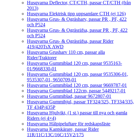
Husqvarna Deflector, CT/CTH, passar CT/CTH (från
2013)
Husqvarna Elektrisk tipp uppsamlare CTH (ej 126)
Husqvarna Grus- & Ogräsharv, passar PR , PF, 422
och P524
Husqvarna Grus- & Ogräsräfsa, passar PR , PF, 422
och P524
Husqvarna Grus- & Ogräsräfsa, passar Rider
419/420TsX AWD
Husqvarna Grusharv 110 cm, passar alla
Rider/Traktorer
Husqvarna Gummiblad 120 cm, passar 9535163-
01/9668330-01
Husqvarna Gummiblad 120 cm, passar 9535306-01,
9535307-01, 9650709-01
Husqvarna Gummiblad 120 cm, passar 9669787-01
Husqvarna Gummiblad 122cm, passar 5449217-01
Husqvarna Gummiblad, passar 9672807-01
Husqvarna Gummihjul, passar TF324/325, TF334/335,
TF 434P/435P
Husqvarna Hjulvikt, (1 st.) passar till nya och gamla
Riders (ej 4×4)
Husqvarna Hålpipeluftare för redskapsfäste
Husqvarna Kantskärare, passar Rider
11R/11C/13C/16C/15V2/175