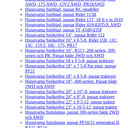
AWD, 175 AWD, 15V2 AWD, PR18AWD
Husqvarna Snöblad, passar RC-modeller
Husqvarna Snöblad, passar Rider 115B
Husqvarna Snöblad, passar Rider 15T, 18 fr o m 2010
Husqvarna Snöblad, passar Rider 419/420TsX AWD
Husqvarna Snöblad, passar TF 434P/435P
Husqvarna Snökedjor 14″, passar Rider 112
Husqvarna Snökedjor 16″ x 6,5-8, Rider 11R, 11C,
13C, 15V2, 16C, 175, PR17
Husqvarna Snökedjor 16″, R115, 200-serien, 300-
serien och PR. Passar både 2WD och AWD
Husqvarna Snökedjor 18 x 9,5-8, passar traktorer
Husqvarna Snökedjor 18″ x 7,5-8 Par pigg, passar
PF21
Husqvarna Snökedjor 18″ x 8,5-8, passar traktorer
Husqvarna Snökedjor 18″, 400-serien. Passar både
2WD och AWD
Husqvarna Snökedjor 20″ x 10″-8, passar traktorer
Husqvarna Snökedjor 20″ x 8″-8, passar traktorer
Husqvarna Snökedjor 22″ x 9,5-12, passar traktor
Husqvarna Snökedjor 23″ x 10,5-12, passar traktor
Husqvarna Snöslunga, passar 300-serien både 2WD
och AWD
Husqvarna Snöslunga, passar PF18/21 generation II,
R422, P524