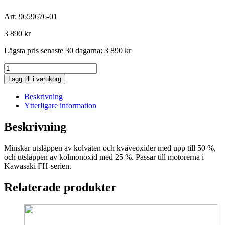
Art:
9659676-01
3 890
kr
Lägsta pris senaste 30 dagarna:
3 890
kr
Husqvarna
Katalysator,
Lägg till i varukorg
passar
R15V2/15T
Beskrivning
Kawasaki
Ytterligare information
motor
mängd
Beskrivning
Minskar utsläppen av kolväten och kväveoxider med upp till 50 %,
och utsläppen av kolmonoxid med 25 %. Passar till motorerna i
Kawasaki FH-serien.
Relaterade produkter