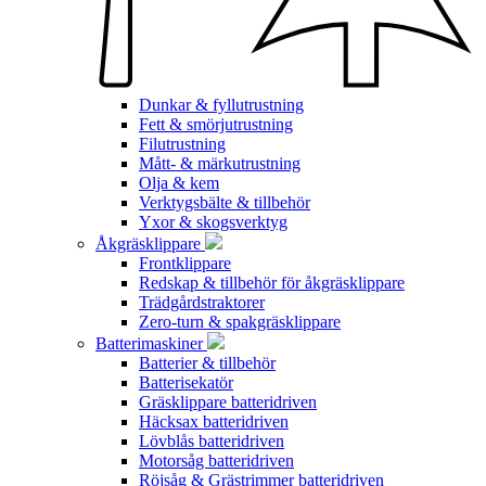
Dunkar & fyllutrustning
Fett & smörjutrustning
Filutrustning
Mått- & märkutrustning
Olja & kem
Verktygsbälte & tillbehör
Yxor & skogsverktyg
Åkgräsklippare
Frontklippare
Redskap & tillbehör för åkgräsklippare
Trädgårdstraktorer
Zero-turn & spakgräsklippare
Batterimaskiner
Batterier & tillbehör
Batterisekatör
Gräsklippare batteridriven
Häcksax batteridriven
Lövblås batteridriven
Motorsåg batteridriven
Röjsåg & Grästrimmer batteridriven