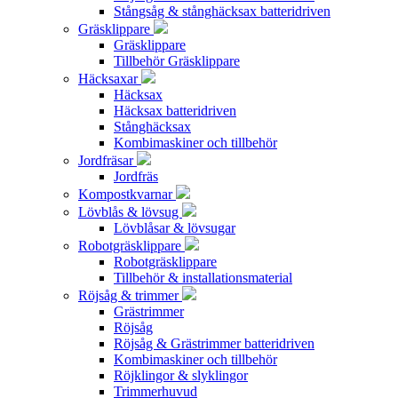
Stångsåg & stånghäcksax batteridriven
Gräsklippare
Gräsklippare
Tillbehör Gräsklippare
Häcksaxar
Häcksax
Häcksax batteridriven
Stånghäcksax
Kombimaskiner och tillbehör
Jordfräsar
Jordfräs
Kompostkvarnar
Lövblås & lövsug
Lövblåsar & lövsugar
Robotgräsklippare
Robotgräsklippare
Tillbehör & installationsmaterial
Röjsåg & trimmer
Grästrimmer
Röjsåg
Röjsåg & Grästrimmer batteridriven
Kombimaskiner och tillbehör
Röjklingor & slyklingor
Trimmerhuvud