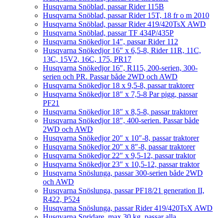
Husqvarna Snöblad, passar Rider 115B
Husqvarna Snöblad, passar Rider 15T, 18 fr o m 2010
Husqvarna Snöblad, passar Rider 419/420TsX AWD
Husqvarna Snöblad, passar TF 434P/435P
Husqvarna Snökedjor 14″, passar Rider 112
Husqvarna Snökedjor 16″ x 6,5-8, Rider 11R, 11C,
13C, 15V2, 16C, 175, PR17
Husqvarna Snökedjor 16″, R115, 200-serien, 300-
serien och PR. Passar både 2WD och AWD
Husqvarna Snökedjor 18 x 9,5-8, passar traktorer
Husqvarna Snökedjor 18″ x 7,5-8 Par pigg, passar
PF21
Husqvarna Snökedjor 18″ x 8,5-8, passar traktorer
Husqvarna Snökedjor 18″, 400-serien. Passar både
2WD och AWD
Husqvarna Snökedjor 20″ x 10″-8, passar traktorer
Husqvarna Snökedjor 20″ x 8″-8, passar traktorer
Husqvarna Snökedjor 22″ x 9,5-12, passar traktor
Husqvarna Snökedjor 23″ x 10,5-12, passar traktor
Husqvarna Snöslunga, passar 300-serien både 2WD
och AWD
Husqvarna Snöslunga, passar PF18/21 generation II,
R422, P524
Husqvarna Snöslunga, passar Rider 419/420TsX AWD
Husqvarna Spridare, max 30 kg, passar alla