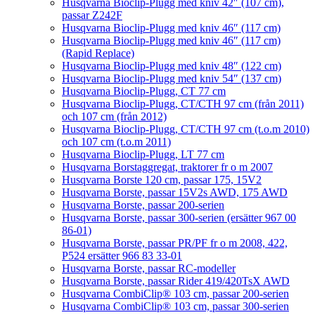
Husqvarna Bioclip-Plugg med kniv 42″ (107 cm),
passar Z242F
Husqvarna Bioclip-Plugg med kniv 46″ (117 cm)
Husqvarna Bioclip-Plugg med kniv 46″ (117 cm)
(Rapid Replace)
Husqvarna Bioclip-Plugg med kniv 48″ (122 cm)
Husqvarna Bioclip-Plugg med kniv 54″ (137 cm)
Husqvarna Bioclip-Plugg, CT 77 cm
Husqvarna Bioclip-Plugg, CT/CTH 97 cm (från 2011)
och 107 cm (från 2012)
Husqvarna Bioclip-Plugg, CT/CTH 97 cm (t.o.m 2010)
och 107 cm (t.o.m 2011)
Husqvarna Bioclip-Plugg, LT 77 cm
Husqvarna Borstaggregat, traktorer fr o m 2007
Husqvarna Borste 120 cm, passar 175, 15V2
Husqvarna Borste, passar 15V2s AWD, 175 AWD
Husqvarna Borste, passar 200-serien
Husqvarna Borste, passar 300-serien (ersätter 967 00
86-01)
Husqvarna Borste, passar PR/PF fr o m 2008, 422,
P524 ersätter 966 83 33-01
Husqvarna Borste, passar RC-modeller
Husqvarna Borste, passar Rider 419/420TsX AWD
Husqvarna CombiClip® 103 cm, passar 200-serien
Husqvarna CombiClip® 103 cm, passar 300-serien