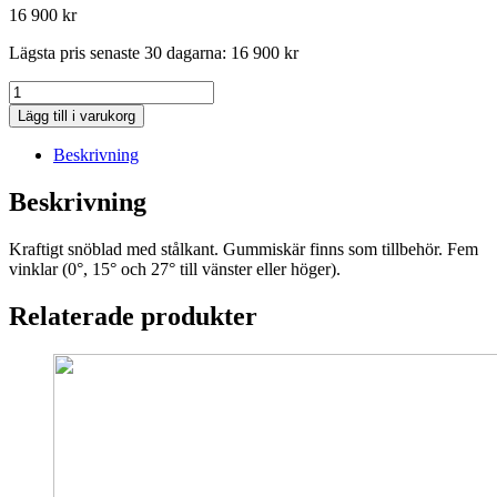
16 900
kr
Lägsta pris senaste 30 dagarna:
16 900
kr
Husqvarna
Snöblad,
Lägg till i varukorg
passar
Rider
Beskrivning
419/420TsX
AWD
Beskrivning
mängd
Kraftigt snöblad med stålkant. Gummiskär finns som tillbehör. Fem
vinklar (0°, 15° och 27° till vänster eller höger).
Relaterade produkter