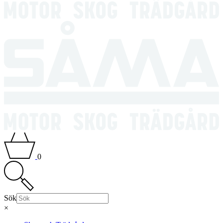
0
Sök
×