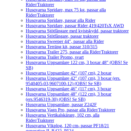
Rider/Traktorer
Husqvarna Spridare, max 75 kg, passar alla
Rider/Traktorer
Husqvarna Spridare, passar alla Rider
Husqvarna Spridare, passar Rider 419/420TsX AWD
Husqvarna Stötfångare med kvistskydd, passar traktorer
Husqvarna Stötfångare, passar traktorer
Husqvarna Sweeper 44″, passar alla Rider
Husqvarna Terräng kit, passar 310/315
Husqvarna Trailer 275, passar alla Rider/Traktorer
Husqvarna Trailer Promo, svart
Husqvarna Uppsamlare 122 cm, 3 boxar 48″ (OBS! Se
SB)
Husqvarna Uppsamlare 42″ (107 cm), 2 boxar
Husqvarna Uppsamlare 42″ (107 cm), 3 boxar (ers.
9540405-03,9607100-12) (OBS! Se SB)
Husqvarna Uppsamlare 46″ (117 cm), 3 boxar
Husqvarna Uppsamlare 48″ (122 cm), 3 boxar
(ers.9546319-30) (OBS! Se SB)
Husqvarna Uppsamlare, passar Z242F
Husqvarna Vagn Pro, passar alla Rider/Traktorer
Husqvarna Vertikalskärare, 102 cm, alla
Rider/Traktorer
Husqvarna Vikplog, 120 cm- passar PF18/21
generation II, R422, P524