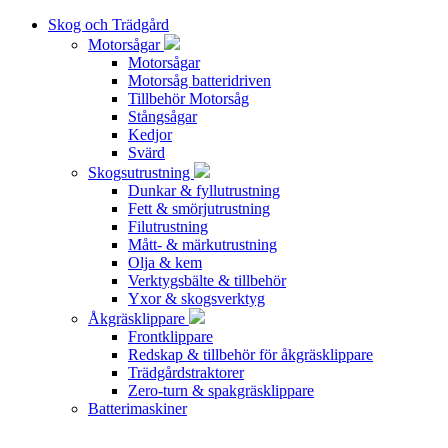
Skog och Trädgård
Motorsågar
Motorsågar
Motorsåg batteridriven
Tillbehör Motorsåg
Stångsågar
Kedjor
Svärd
Skogsutrustning
Dunkar & fyllutrustning
Fett & smörjutrustning
Filutrustning
Mått- & märkutrustning
Olja & kem
Verktygsbälte & tillbehör
Yxor & skogsverktyg
Åkgräsklippare
Frontklippare
Redskap & tillbehör för åkgräsklippare
Trädgårdstraktorer
Zero-turn & spakgräsklippare
Batterimaskiner