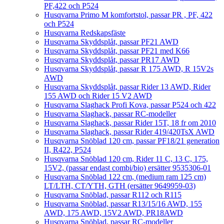
PF,422 och P524
Husqvarna Primo M komfortstol, passar PR , PF, 422
och P524
Husqvarna Redskapsfäste
Husqvarna Skyddsplåt, passar PF21 AWD
Husqvarna Skyddsplåt, passar PF21 med K66
Husqvarna Skyddsplåt, passar PR17 AWD
Husqvarna Skyddsplåt, passar R 175 AWD, R 15V2s
AWD
Husqvarna Skyddsplåt, passar Rider 13 AWD, Rider
155 AWD och Rider 15 V2 AWD
Husqvarna Slaghack Profi Kova, passar P524 och 422
Husqvarna Slaghack, passar RC-modeller
Husqvarna Slaghack, passar Rider 15T, 18 fr om 2010
Husqvarna Slaghack, passar Rider 419/420TsX AWD
Husqvarna Snöblad 120 cm, passar PF18/21 generation
II, R422, P524
Husqvarna Snöblad 120 cm, Rider 11 C, 13 C, 175,
15V2, (passar endast combi/bio) ersätter 9535306-01
Husqvarna Snöblad 122 cm, (medium ram 125 cm)
LT/LTH, CT/YTH, GTH (ersätter 9649959-03)
Husqvarna Snöblad, passar R112 och R115
Husqvarna Snöblad, passar R13/15/16 AWD, 155
AWD, 175 AWD, 15V2 AWD, PR18AWD
Husqvarna Snöblad, passar RC-modeller