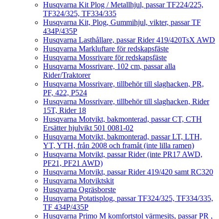
Husqvarna Kit Plog / Metallhjul, passar TF224/225,
TF324/325, TF334/335
Husqvarna Kit, Plog, Gummihjul, vikter, passar TF
434P/435P
Husqvarna Lasthållare, passar Rider 419/420TsX AWD
Husqvarna Markluftare för redskapsfäste
Husqvarna Mossrivare för redskapsfäste
Husqvarna Mossrivare, 102 cm, passar alla
Rider/Traktorer
Husqvarna Mossrivare, tillbehör till slaghacken, PR,
PF, 422, P524
Husqvarna Mossrivare, tillbehör till slaghacken, Rider
15T, Rider 18
Husqvarna Motvikt, bakmonterad, passar CT, CTH
Ersätter hjulvikt 501 0081-02
Husqvarna Motvikt, bakmonterad, passar LT, LTH,
YT, YTH, från 2008 och framåt (inte lilla ramen)
Husqvarna Motvikt, passar Rider (inte PR17 AWD,
PF21, PF21 AWD)
Husqvarna Motvikt, passar Rider 419/420 samt RC320
Husqvarna Motviktskit
Husqvarna Ogräsborste
Husqvarna Potatisplog, passar TF324/325, TF334/335,
TF 434P/435P
Husqvarna Primo M komfortstol värmesits, passar PR ,