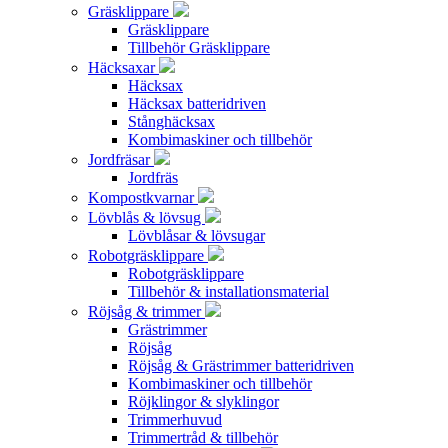
Gräsklippare
Gräsklippare
Tillbehör Gräsklippare
Häcksaxar
Häcksax
Häcksax batteridriven
Stånghäcksax
Kombimaskiner och tillbehör
Jordfräsar
Jordfräs
Kompostkvarnar
Lövblås & lövsug
Lövblåsar & lövsugar
Robotgräsklippare
Robotgräsklippare
Tillbehör & installationsmaterial
Röjsåg & trimmer
Grästrimmer
Röjsåg
Röjsåg & Grästrimmer batteridriven
Kombimaskiner och tillbehör
Röjklingor & slyklingor
Trimmerhuvud
Trimmertråd & tillbehör