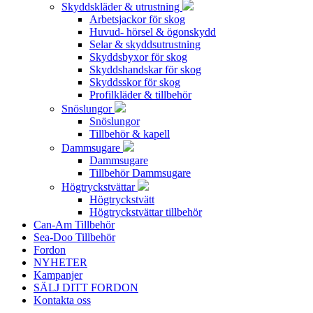
Skyddskläder & utrustning
Arbetsjackor för skog
Huvud- hörsel & ögonskydd
Selar & skyddsutrustning
Skyddsbyxor för skog
Skyddshandskar för skog
Skyddsskor för skog
Profilkläder & tillbehör
Snöslungor
Snöslungor
Tillbehör & kapell
Dammsugare
Dammsugare
Tillbehör Dammsugare
Högtryckstvättar
Högtryckstvätt
Högtryckstvättar tillbehör
Can-Am Tillbehör
Sea-Doo Tillbehör
Fordon
NYHETER
Kampanjer
SÄLJ DITT FORDON
Kontakta oss