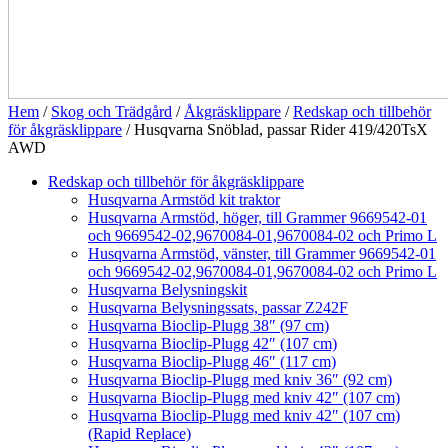
Hem
/
Skog och Trädgård
/
Åkgräsklippare
/
Redskap och tillbehör
för åkgräsklippare
/ Husqvarna Snöblad, passar Rider 419/420TsX
AWD
Redskap och tillbehör för åkgräsklippare
Husqvarna Armstöd kit traktor
Husqvarna Armstöd, höger, till Grammer 9669542-01
och 9669542-02,9670084-01,9670084-02 och Primo L
Husqvarna Armstöd, vänster, till Grammer 9669542-01
och 9669542-02,9670084-01,9670084-02 och Primo L
Husqvarna Belysningskit
Husqvarna Belysningssats, passar Z242F
Husqvarna Bioclip-Plugg 38″ (97 cm)
Husqvarna Bioclip-Plugg 42″ (107 cm)
Husqvarna Bioclip-Plugg 46″ (117 cm)
Husqvarna Bioclip-Plugg med kniv 36″ (92 cm)
Husqvarna Bioclip-Plugg med kniv 42″ (107 cm)
Husqvarna Bioclip-Plugg med kniv 42″ (107 cm)
(Rapid Replace)