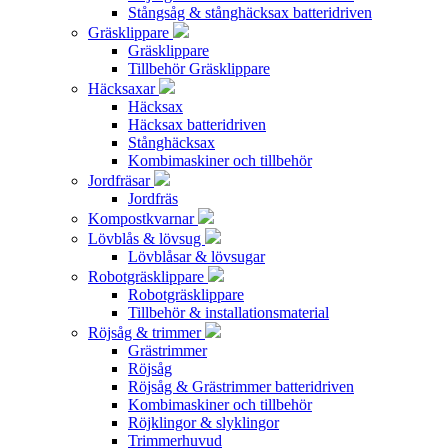
Stångsåg & stånghäcksax batteridriven
Gräsklippare
Gräsklippare
Tillbehör Gräsklippare
Häcksaxar
Häcksax
Häcksax batteridriven
Stånghäcksax
Kombimaskiner och tillbehör
Jordfräsar
Jordfräs
Kompostkvarnar
Lövblås & lövsug
Lövblåsar & lövsugar
Robotgräsklippare
Robotgräsklippare
Tillbehör & installationsmaterial
Röjsåg & trimmer
Grästrimmer
Röjsåg
Röjsåg & Grästrimmer batteridriven
Kombimaskiner och tillbehör
Röjklingor & slyklingor
Trimmerhuvud