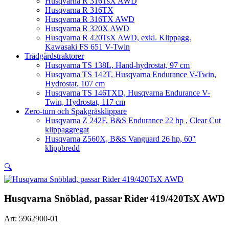
Husqvarna R 316TsX AWD
Husqvarna R 316TX
Husqvarna R 316TX AWD
Husqvarna R 320X AWD
Husqvarna R 420TsX AWD, exkl. Klippagg.
Kawasaki FS 651 V-Twin
Trädgårdstraktorer
Husqvarna TS 138L, Hand-hydrostat, 97 cm
Husqvarna TS 142T, Husqvarna Endurance V-Twin,
Hydrostat, 107 cm
Husqvarna TS 146TXD, Husqvarna Endurance V-
Twin, Hydrostat, 117 cm
Zero-turn och Spakgräsklippare
Husqvarna Z 242F, B&S Endurance 22 hp , Clear Cut
klippaggregat
Husqvarna Z560X, B&S Vanguard 26 hp, 60″
klippbredd
🔍
Husqvarna Snöblad, passar Rider 419/420TsX AWD
Art:
5962900-01