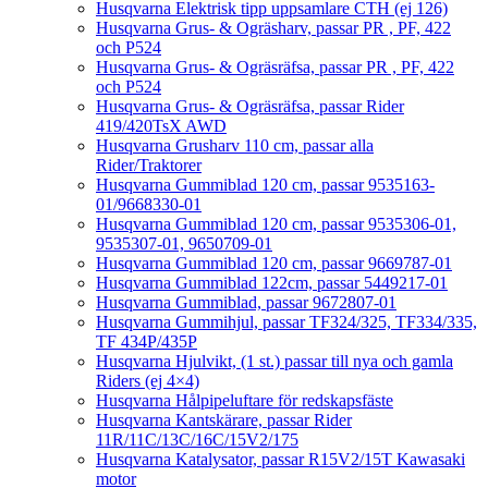
Husqvarna Elektrisk tipp uppsamlare CTH (ej 126)
Husqvarna Grus- & Ogräsharv, passar PR , PF, 422
och P524
Husqvarna Grus- & Ogräsräfsa, passar PR , PF, 422
och P524
Husqvarna Grus- & Ogräsräfsa, passar Rider
419/420TsX AWD
Husqvarna Grusharv 110 cm, passar alla
Rider/Traktorer
Husqvarna Gummiblad 120 cm, passar 9535163-
01/9668330-01
Husqvarna Gummiblad 120 cm, passar 9535306-01,
9535307-01, 9650709-01
Husqvarna Gummiblad 120 cm, passar 9669787-01
Husqvarna Gummiblad 122cm, passar 5449217-01
Husqvarna Gummiblad, passar 9672807-01
Husqvarna Gummihjul, passar TF324/325, TF334/335,
TF 434P/435P
Husqvarna Hjulvikt, (1 st.) passar till nya och gamla
Riders (ej 4×4)
Husqvarna Hålpipeluftare för redskapsfäste
Husqvarna Kantskärare, passar Rider
11R/11C/13C/16C/15V2/175
Husqvarna Katalysator, passar R15V2/15T Kawasaki
motor