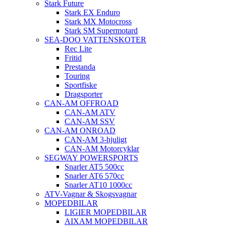
Stark Future
Stark EX Enduro
Stark MX Motocross
Stark SM Supermotard
SEA-DOO VATTENSKOTER
Rec Lite
Fritid
Prestanda
Touring
Sportfiske
Dragsporter
CAN-AM OFFROAD
CAN-AM ATV
CAN-AM SSV
CAN-AM ONROAD
CAN-AM 3-hjuligt
CAN-AM Motorcyklar
SEGWAY POWERSPORTS
Snarler AT5 500cc
Snarler AT6 570cc
Snarler AT10 1000cc
ATV-Vagnar & Skogsvagnar
MOPEDBILAR
LIGIER MOPEDBILAR
AIXAM MOPEDBILAR