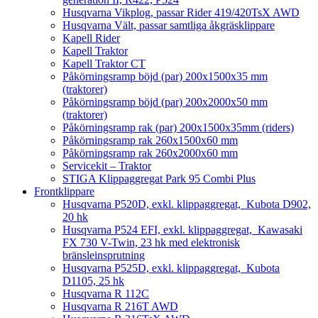
Husqvarna Vikplog, passar Rider 419/420TsX AWD
Husqvarna Vält, passar samtliga åkgräsklippare
Kapell Rider
Kapell Traktor
Kapell Traktor CT
Påkörningsramp böjd (par) 200x1500x35 mm
(traktorer)
Påkörningsramp böjd (par) 200x2000x50 mm
(traktorer)
Påkörningsramp rak (par) 200x1500x35mm (riders)
Påkörningsramp rak 260x1500x60 mm
Påkörningsramp rak 260x2000x60 mm
Servicekit – Traktor
STIGA Klippaggregat Park 95 Combi Plus
Frontklippare
Husqvarna P520D, exkl. klippaggregat, Kubota D902,
20 hk
Husqvarna P524 EFI, exkl. klippaggregat, Kawasaki
FX 730 V-Twin, 23 hk med elektronisk
bränsleinsprutning
Husqvarna P525D, exkl. klippaggregat, Kubota
D1105, 25 hk
Husqvarna R 112C
Husqvarna R 216T AWD