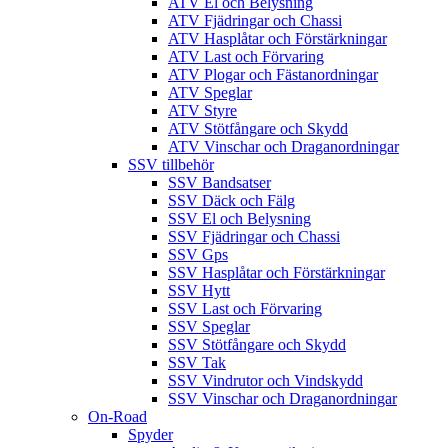
ATV El och Belysning
ATV Fjädringar och Chassi
ATV Hasplåtar och Förstärkningar
ATV Last och Förvaring
ATV Plogar och Fästanordningar
ATV Speglar
ATV Styre
ATV Stötfångare och Skydd
ATV Vinschar och Draganordningar
SSV tillbehör
SSV Bandsatser
SSV Däck och Fälg
SSV El och Belysning
SSV Fjädringar och Chassi
SSV Gps
SSV Hasplåtar och Förstärkningar
SSV Hytt
SSV Last och Förvaring
SSV Speglar
SSV Stötfångare och Skydd
SSV Tak
SSV Vindrutor och Vindskydd
SSV Vinschar och Draganordningar
On-Road
Spyder