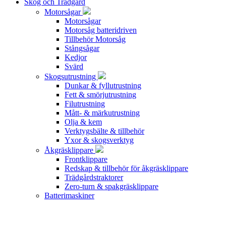
Skog och Trädgård
Motorsågar
Motorsågar
Motorsåg batteridriven
Tillbehör Motorsåg
Stångsågar
Kedjor
Svärd
Skogsutrustning
Dunkar & fyllutrustning
Fett & smörjutrustning
Filutrustning
Mått- & märkutrustning
Olja & kem
Verktygsbälte & tillbehör
Yxor & skogsverktyg
Åkgräsklippare
Frontklippare
Redskap & tillbehör för åkgräsklippare
Trädgårdstraktorer
Zero-turn & spakgräsklippare
Batterimaskiner