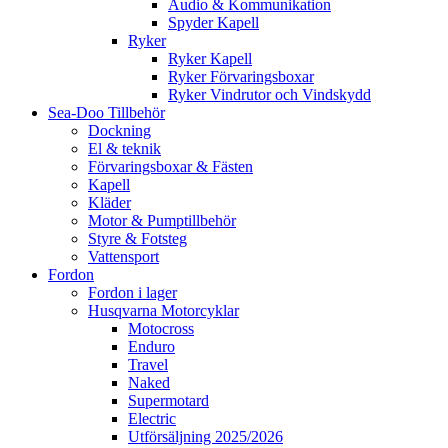
Audio & Kommunikation
Spyder Kapell
Ryker
Ryker Kapell
Ryker Förvaringsboxar
Ryker Vindrutor och Vindskydd
Sea-Doo Tillbehör
Dockning
El & teknik
Förvaringsboxar & Fästen
Kapell
Kläder
Motor & Pumptillbehör
Styre & Fotsteg
Vattensport
Fordon
Fordon i lager
Husqvarna Motorcyklar
Motocross
Enduro
Travel
Naked
Supermotard
Electric
Utförsäljning 2025/2026