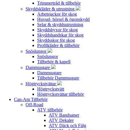
Trimmertråd & tillbehör
Skyddskläder & utrustning
Arbetsjackor för skog
Huvud- hörsel & ögonskydd
Selar & skyddsutrustning
Skyddsbyxor för skog
Skyddshandskar för skog
Skyddsskor för skog
Profilkläder & tillbehör
Snöslungor
Snöslungor
Tillbehör & kapell
Dammsugare
Dammsugare
Tillbehör Dammsugare
Högtryckstvättar
Högtryckstvätt
Högtryckstvättar tillbehör
Can-Am Tillbehör
Off-Road
ATV tillbehör
ATV Bandsatser
ATV Dekaler
ATV Däck och Fälg