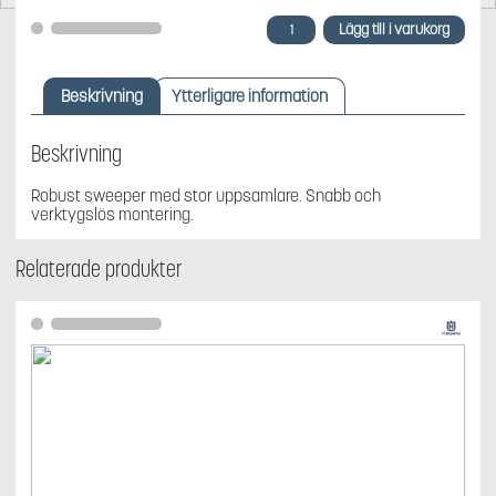
Husqvarna
Lägg till i varukorg
Sweeper
44",
passar
Beskrivning
Ytterligare information
alla
Rider
mängd
Beskrivning
Robust sweeper med stor uppsamlare. Snabb och
verktygslös montering.
Relaterade produkter