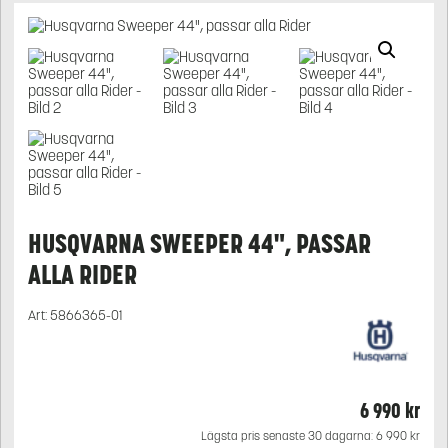
HUSQVARNA SWEEPER 44", PASSAR
ALLA RIDER
Art:
5866365-01
6 990
kr
Lägsta pris senaste 30 dagarna:
6 990
kr