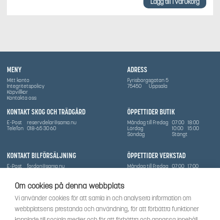
Lägg till i varukorg
MENY
ADRESS
Mitt konto
Fyrisborgsgatan 5
Integritetspolicy
75450
Uppsala
Köpvillkor
Kontakta oss
KONTAKT SKOG OCH TRÄDGÅRD
ÖPPETTIDER BUTIK
E-Post
reservdelar@sama.nu
Måndag till Fredag
07:00
18:00
Telefon
018-65 30 60
Lördag
10:00
15:00
Söndag
Stängt
KONTAKT BILFÖRSÄLJNING
ÖPPETTIDER VERKSTAD
E-Post
fordon@sama.nu
Måndag till Fredag
07:00
17:00
Telefon
0702836416
Lördag
Stängt
Söndag
Stängt
Om cookies på denna webbplats
OM SÅMA
Vi använder cookies för att samla in och analysera information om
Vi har sedan 1970-talet levererat skog-och trädgårdsprodukter till Uppsala med omnejd. Vi
webbplatsens prestanda och användning, för att förbättra funktioner
har idag även ett brett utbud av dessa produkter samt BRP:s produktsortiment, gällande
Can-Am, Sea-Doo.
kopplade till sociala medier och för att förbättra och anpassa innehåll