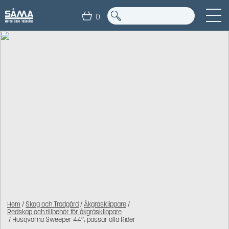
0
Hem
/
Skog och Trädgård
/
Åkgräsklippare
/
Redskap och tillbehör för åkgräsklippare
/ Husqvarna Sweeper 44″, passar alla Rider