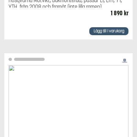
Husqvarna Motvikt, bakmonterad, passar LT, LTH, YT,
YTH, från 2008 och framåt (inte lilla ramen)
1 890
kr
Lägg till i varukorg