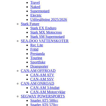
Travel
Naked
Supermotard
Electric
Utförsäljning 2025/2026
Stark Future
Stark EX Enduro
Stark MX Motocross
Stark SM Supermotard
SEA-DOO VATTENSKOTER
Rec Lite
Fritid
Prestanda
Touring
Sportfiske
Dragsporter
CAN-AM OFFROAD
CAN-AM ATV
CAN-AM SSV
CAN-AM ONROAD
CAN-AM 3-hjuligt
CAN-AM Motorcyklar
SEGWAY POWERSPORTS
Snarler AT5 500cc
Snarler AT6 570cc