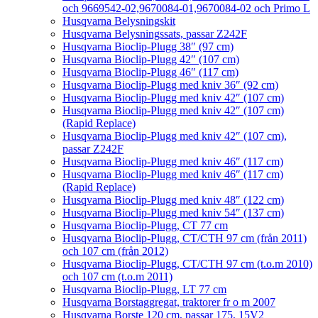
och 9669542-02,9670084-01,9670084-02 och Primo L
Husqvarna Belysningskit
Husqvarna Belysningssats, passar Z242F
Husqvarna Bioclip-Plugg 38″ (97 cm)
Husqvarna Bioclip-Plugg 42″ (107 cm)
Husqvarna Bioclip-Plugg 46″ (117 cm)
Husqvarna Bioclip-Plugg med kniv 36″ (92 cm)
Husqvarna Bioclip-Plugg med kniv 42″ (107 cm)
Husqvarna Bioclip-Plugg med kniv 42″ (107 cm)
(Rapid Replace)
Husqvarna Bioclip-Plugg med kniv 42″ (107 cm),
passar Z242F
Husqvarna Bioclip-Plugg med kniv 46″ (117 cm)
Husqvarna Bioclip-Plugg med kniv 46″ (117 cm)
(Rapid Replace)
Husqvarna Bioclip-Plugg med kniv 48″ (122 cm)
Husqvarna Bioclip-Plugg med kniv 54″ (137 cm)
Husqvarna Bioclip-Plugg, CT 77 cm
Husqvarna Bioclip-Plugg, CT/CTH 97 cm (från 2011)
och 107 cm (från 2012)
Husqvarna Bioclip-Plugg, CT/CTH 97 cm (t.o.m 2010)
och 107 cm (t.o.m 2011)
Husqvarna Bioclip-Plugg, LT 77 cm
Husqvarna Borstaggregat, traktorer fr o m 2007
Husqvarna Borste 120 cm, passar 175, 15V2