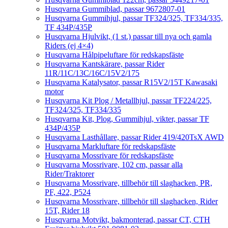
Husqvarna Gummiblad, passar 9672807-01
Husqvarna Gummihjul, passar TF324/325, TF334/335,
TF 434P/435P
Husqvarna Hjulvikt, (1 st.) passar till nya och gamla
Riders (ej 4×4)
Husqvarna Hålpipeluftare för redskapsfäste
Husqvarna Kantskärare, passar Rider
11R/11C/13C/16C/15V2/175
Husqvarna Katalysator, passar R15V2/15T Kawasaki
motor
Husqvarna Kit Plog / Metallhjul, passar TF224/225,
TF324/325, TF334/335
Husqvarna Kit, Plog, Gummihjul, vikter, passar TF
434P/435P
Husqvarna Lasthållare, passar Rider 419/420TsX AWD
Husqvarna Markluftare för redskapsfäste
Husqvarna Mossrivare för redskapsfäste
Husqvarna Mossrivare, 102 cm, passar alla
Rider/Traktorer
Husqvarna Mossrivare, tillbehör till slaghacken, PR,
PF, 422, P524
Husqvarna Mossrivare, tillbehör till slaghacken, Rider
15T, Rider 18
Husqvarna Motvikt, bakmonterad, passar CT, CTH