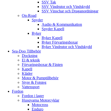
SSV Tak
SSV Vindrutor och Vindskydd
SSV Vinschar och Draganordningar
On-Road
Spyder
Audio & Kommunikation
Spyder Kapell
Ryker
Ryker Kapell
Ryker Förvaringsboxar
Ryker Vindrutor och Vindskydd
Sea-Doo Tillbehör
Dockning
El & teknik
Förvaringsboxar & Fästen
Kapell
Kläder
Motor & Pumptillbehör
Styre & Fotsteg
Vattensport
Fordon
Fordon i lager
Husqvarna Motorcyklar
Motocross
Enduro