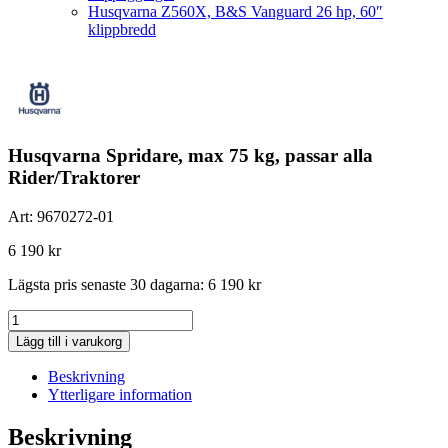
Husqvarna Z560X, B&S Vanguard 26 hp, 60″
klippbredd
Husqvarna Spridare, max 75 kg, passar alla
Rider/Traktorer
Art:
9670272-01
6 190
kr
Lägsta pris senaste 30 dagarna:
6 190
kr
Husqvarna
Spridare,
Lägg till i varukorg
max
75
Beskrivning
kg,
Ytterligare information
passar
alla
Beskrivning
Rider/Traktorer