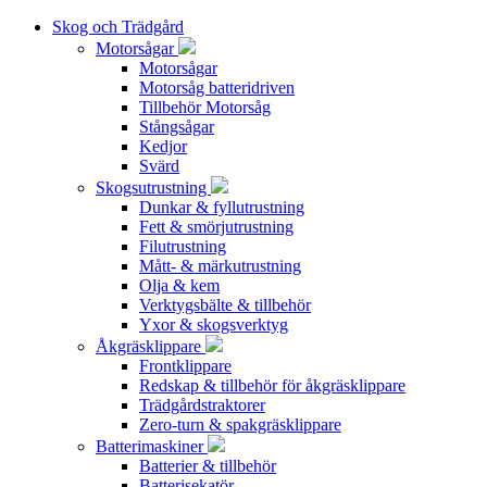
Skog och Trädgård
Motorsågar
Motorsågar
Motorsåg batteridriven
Tillbehör Motorsåg
Stångsågar
Kedjor
Svärd
Skogsutrustning
Dunkar & fyllutrustning
Fett & smörjutrustning
Filutrustning
Mått- & märkutrustning
Olja & kem
Verktygsbälte & tillbehör
Yxor & skogsverktyg
Åkgräsklippare
Frontklippare
Redskap & tillbehör för åkgräsklippare
Trädgårdstraktorer
Zero-turn & spakgräsklippare
Batterimaskiner
Batterier & tillbehör
Batterisekatör