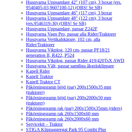
Husqvarna Uppsamlare 42″ (107 cm), 3 boxar (ers.
9540405-03,9607100-12) (OBS! Se SB)
Husqvarna Uppsamlare 46″ (117 cm), 3 boxar
Husqvarna Uppsamlare 48″ (122 cm), 3 boxar
(ers.9546319-30) (OBS! Se SB)
Husqvarna Uppsamlare, passar Z242F
Husqvarna Vagn Pro, passar alla Rider/Traktorer
Husqvarna Vertikalskärare, 102 cm, alla
Rider/Traktorer
Husqvarna Vikplog, 120 cm- passar PF18/21
generation II, R422, P524
Husqvarna Vikplog, passar Rider 419/420TsX AWD
Husqvarna Vält, passar samtliga åkgräsklippare
Kapell Rider
Kapell Traktor
Kapell Traktor CT
Påkörningsramp böjd (par) 200x1500x35 mm
(traktorer)
Påkörningsramp böjd (par) 200x2000x50 mm
(traktorer)
Påkörningsramp rak (par) 200x1500x35mm (riders)
Påkörningsramp rak 260x1500x60 mm
Påkörningsramp rak 260x2000x60 mm
Servicekit – Traktor
STIGA Klippaggregat Park 95 Combi Plus