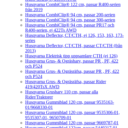
Husqvarna CombiClip® 122 cm, passar R400-serien
från 2019
Husqvarna CombiClip® 94 cm, passar 200-serien
Husqvarna CombiClip® 94 cm, passar 300-serien
Husqvarna CombiClip® 94 cm, passar PR17 och
R400-serien, ej 422Ts AWD
Husqvarna Deflector, CT/CTH, ej 126, 153, 163, 173-
series
Husqvarna Deflector, CT/CTH, passar CT/CTH (från
2013)
Husqvarna Elektrisk tipp uppsamlare CTH (ej 126)
Husqvarna Grus- & Ogräsharv, passar PR , PF, 422
och P524
Husqvarna Grus- & Ogräsräfsa, passar PR , PF, 422
och P524
Husqvarna Grus- & Ogräsräfsa, passar Rider
419/420TsX AWD
Husqvarna Grusharv 110 cm, passar alla
Rider/Traktorer
Husqvarna Gummiblad 120 cm, passar 9535163-
01/9668330-01
Husqvarna Gummiblad 120 cm, passar 9535306-01,
9535307-01, 9650709-01
Husqvarna Gummiblad 120 cm, passar 9669787-01
Husqvarna Gummiblad 122cm, passar 5449217-01