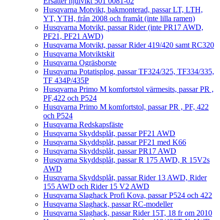
Ersätter hjulvikt 501 0081-02
Husqvarna Motvikt, bakmonterad, passar LT, LTH,
YT, YTH, från 2008 och framåt (inte lilla ramen)
Husqvarna Motvikt, passar Rider (inte PR17 AWD,
PF21, PF21 AWD)
Husqvarna Motvikt, passar Rider 419/420 samt RC320
Husqvarna Motviktskit
Husqvarna Ogräsborste
Husqvarna Potatisplog, passar TF324/325, TF334/335,
TF 434P/435P
Husqvarna Primo M komfortstol värmesits, passar PR ,
PF,422 och P524
Husqvarna Primo M komfortstol, passar PR , PF, 422
och P524
Husqvarna Redskapsfäste
Husqvarna Skyddsplåt, passar PF21 AWD
Husqvarna Skyddsplåt, passar PF21 med K66
Husqvarna Skyddsplåt, passar PR17 AWD
Husqvarna Skyddsplåt, passar R 175 AWD, R 15V2s
AWD
Husqvarna Skyddsplåt, passar Rider 13 AWD, Rider
155 AWD och Rider 15 V2 AWD
Husqvarna Slaghack Profi Kova, passar P524 och 422
Husqvarna Slaghack, passar RC-modeller
Husqvarna Slaghack, passar Rider 15T, 18 fr om 2010