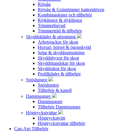
Röjsåg
Röjsåg & Grästrimmer batteridriven
Kombimaskiner och tillbehör
Röjklingor & slyklingor
Trimmerhuvud
Trimmertråd & tillbehör
Skyddskläder & utrustning
Arbetsjackor för skog
Huvud- hörsel & ögonskydd
Selar & skyddsutrustning
Skyddsbyxor för skog
Skyddshandskar för skog
Skyddsskor för skog
Profilkläder & tillbehör
Snöslungor
Snöslungor
Tillbehör & kapell
Dammsugare
Dammsugare
Tillbehör Dammsugare
Högtryckstvättar
Högtryckstvätt
Högtryckstvättar tillbehör
Can-Am Tillbehör