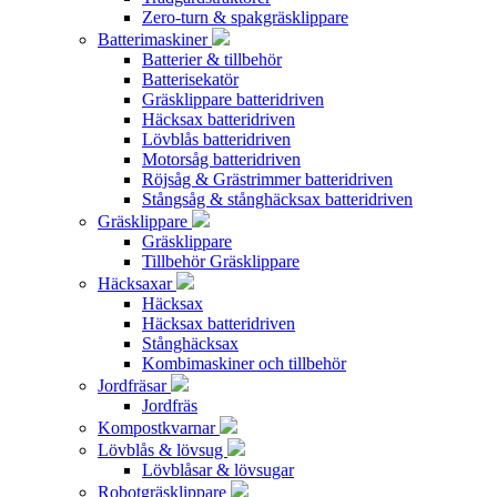
Zero-turn & spakgräsklippare
Batterimaskiner
Batterier & tillbehör
Batterisekatör
Gräsklippare batteridriven
Häcksax batteridriven
Lövblås batteridriven
Motorsåg batteridriven
Röjsåg & Grästrimmer batteridriven
Stångsåg & stånghäcksax batteridriven
Gräsklippare
Gräsklippare
Tillbehör Gräsklippare
Häcksaxar
Häcksax
Häcksax batteridriven
Stånghäcksax
Kombimaskiner och tillbehör
Jordfräsar
Jordfräs
Kompostkvarnar
Lövblås & lövsug
Lövblåsar & lövsugar
Robotgräsklippare