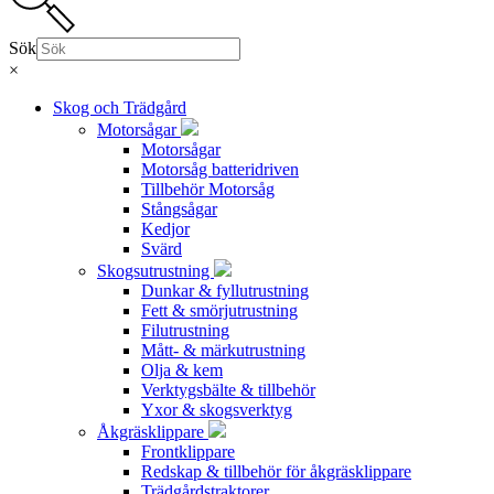
Sök
×
Skog och Trädgård
Motorsågar
Motorsågar
Motorsåg batteridriven
Tillbehör Motorsåg
Stångsågar
Kedjor
Svärd
Skogsutrustning
Dunkar & fyllutrustning
Fett & smörjutrustning
Filutrustning
Mått- & märkutrustning
Olja & kem
Verktygsbälte & tillbehör
Yxor & skogsverktyg
Åkgräsklippare
Frontklippare
Redskap & tillbehör för åkgräsklippare
Trädgårdstraktorer