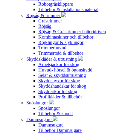
Robotgräsklippare
Tillbehör & installationsmaterial
Röjsåg & trimmer
Grästrimmer
Röjsåg
Röjsåg & Grästrimmer batteridriven
Kombimaskiner och tillbehör
Röjklingor & slyklingor
Trimmerhuvud
Trimmertråd & tillbehör
Skyddskläder & utrustning
Arbetsjackor för skog
Huvud- hörsel & ögonskydd
Selar & skyddsutrustning
Skyddsbyxor för skog
Skyddshandskar för skog
Skyddsskor för skog
Profilkläder & tillbehör
Snöslungor
Snöslungor
Tillbehör & kapell
Dammsugare
Dammsugare
Tillbehör Dammsugare