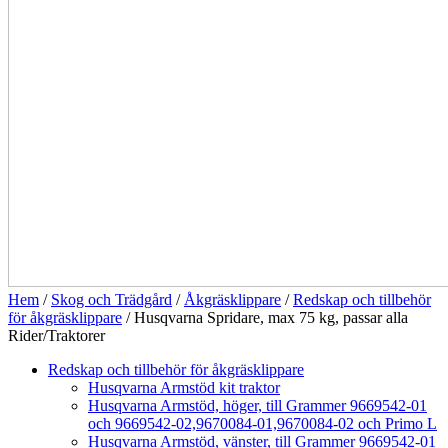
Hem
/
Skog och Trädgård
/
Åkgräsklippare
/
Redskap och tillbehör
för åkgräsklippare
/ Husqvarna Spridare, max 75 kg, passar alla
Rider/Traktorer
Redskap och tillbehör för åkgräsklippare
Husqvarna Armstöd kit traktor
Husqvarna Armstöd, höger, till Grammer 9669542-01
och 9669542-02,9670084-01,9670084-02 och Primo L
Husqvarna Armstöd, vänster, till Grammer 9669542-01