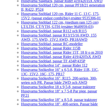
Husqvarna Slaghack, passar Rider 419/420TsX AWD
Husqvarna Snöblad 120 cm, passar PF18/21 generation
II, R422, P524
Husqvarna Snöblad 120 cm, Rider 11 C, 13 C, 175,
15V2, (passar endast combi/bio) ersätter 9535306-01
Husqvarna Snöblad 122 cm, (medium ram 125 cm)
LT/LTH, CT/YTH, GTH (ersätter 9649959-03)
Husqvarna Snöblad, passar R112 och R115
Husqvarna Snöblad, passar R13/15/16 AWD, 155
AWD, 175 AWD, 15V2 AWD, PR18AWD
Husqvarna Snöblad, passar RC-modeller
Husqvarna Snöblad, passar Rider 115B
Husqvarna Snöblad, passar Rider 15T, 18 fr o m 2010
Husqvarna Snöblad, passar Rider 419/420TsX AWD
Husqvarna Snöblad, passar TF 434P/435P
Husqvarna Snökedjor 14″, passar Rider 112
Husqvarna Snökedjor 16″ x 6,5-8, Rider 11R, 11C,
13C, 15V2, 16C, 175, PR17
Husqvarna Snökedjor 16″, R115, 200-serien, 300-
serien och PR. Passar både 2WD och AWD
Husqvarna Snökedjor 18 x 9,5-8, passar traktorer
Husqvarna Snökedjor 18″ x 7,5-8 Par pigg, passar
PF21
Husqvarna Snökedjor 18″ x 8,5-8, passar traktorer
Husqvarna Snökedjor 18″, 400-serien. Passar både