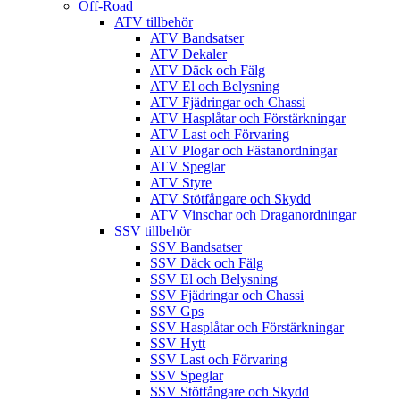
Off-Road
ATV tillbehör
ATV Bandsatser
ATV Dekaler
ATV Däck och Fälg
ATV El och Belysning
ATV Fjädringar och Chassi
ATV Hasplåtar och Förstärkningar
ATV Last och Förvaring
ATV Plogar och Fästanordningar
ATV Speglar
ATV Styre
ATV Stötfångare och Skydd
ATV Vinschar och Draganordningar
SSV tillbehör
SSV Bandsatser
SSV Däck och Fälg
SSV El och Belysning
SSV Fjädringar och Chassi
SSV Gps
SSV Hasplåtar och Förstärkningar
SSV Hytt
SSV Last och Förvaring
SSV Speglar
SSV Stötfångare och Skydd