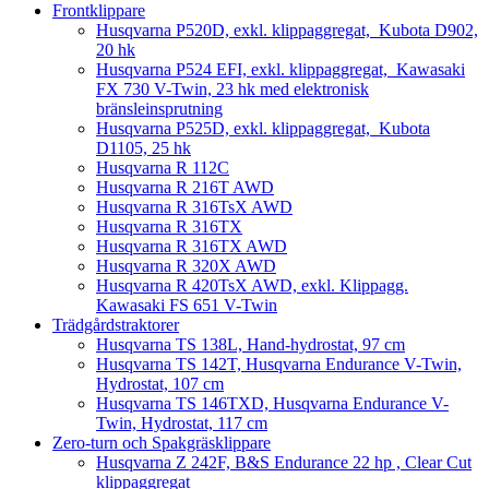
Frontklippare
Husqvarna P520D, exkl. klippaggregat, Kubota D902,
20 hk
Husqvarna P524 EFI, exkl. klippaggregat, Kawasaki
FX 730 V-Twin, 23 hk med elektronisk
bränsleinsprutning
Husqvarna P525D, exkl. klippaggregat, Kubota
D1105, 25 hk
Husqvarna R 112C
Husqvarna R 216T AWD
Husqvarna R 316TsX AWD
Husqvarna R 316TX
Husqvarna R 316TX AWD
Husqvarna R 320X AWD
Husqvarna R 420TsX AWD, exkl. Klippagg.
Kawasaki FS 651 V-Twin
Trädgårdstraktorer
Husqvarna TS 138L, Hand-hydrostat, 97 cm
Husqvarna TS 142T, Husqvarna Endurance V-Twin,
Hydrostat, 107 cm
Husqvarna TS 146TXD, Husqvarna Endurance V-
Twin, Hydrostat, 117 cm
Zero-turn och Spakgräsklippare
Husqvarna Z 242F, B&S Endurance 22 hp , Clear Cut
klippaggregat