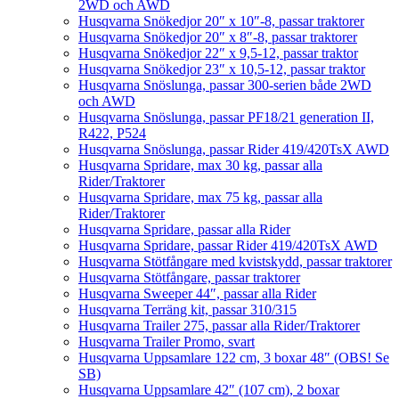
2WD och AWD
Husqvarna Snökedjor 20″ x 10″-8, passar traktorer
Husqvarna Snökedjor 20″ x 8″-8, passar traktorer
Husqvarna Snökedjor 22″ x 9,5-12, passar traktor
Husqvarna Snökedjor 23″ x 10,5-12, passar traktor
Husqvarna Snöslunga, passar 300-serien både 2WD
och AWD
Husqvarna Snöslunga, passar PF18/21 generation II,
R422, P524
Husqvarna Snöslunga, passar Rider 419/420TsX AWD
Husqvarna Spridare, max 30 kg, passar alla
Rider/Traktorer
Husqvarna Spridare, max 75 kg, passar alla
Rider/Traktorer
Husqvarna Spridare, passar alla Rider
Husqvarna Spridare, passar Rider 419/420TsX AWD
Husqvarna Stötfångare med kvistskydd, passar traktorer
Husqvarna Stötfångare, passar traktorer
Husqvarna Sweeper 44″, passar alla Rider
Husqvarna Terräng kit, passar 310/315
Husqvarna Trailer 275, passar alla Rider/Traktorer
Husqvarna Trailer Promo, svart
Husqvarna Uppsamlare 122 cm, 3 boxar 48″ (OBS! Se
SB)
Husqvarna Uppsamlare 42″ (107 cm), 2 boxar