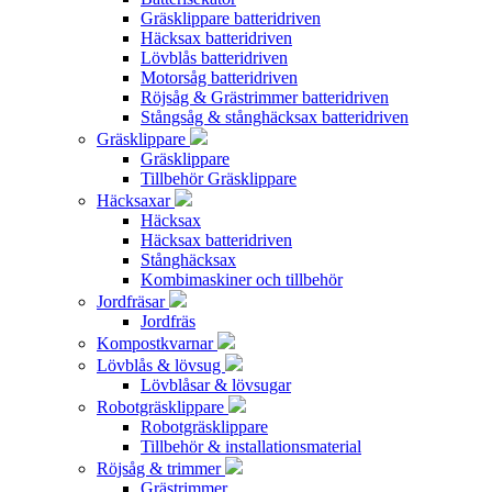
Gräsklippare batteridriven
Häcksax batteridriven
Lövblås batteridriven
Motorsåg batteridriven
Röjsåg & Grästrimmer batteridriven
Stångsåg & stånghäcksax batteridriven
Gräsklippare
Gräsklippare
Tillbehör Gräsklippare
Häcksaxar
Häcksax
Häcksax batteridriven
Stånghäcksax
Kombimaskiner och tillbehör
Jordfräsar
Jordfräs
Kompostkvarnar
Lövblås & lövsug
Lövblåsar & lövsugar
Robotgräsklippare
Robotgräsklippare
Tillbehör & installationsmaterial
Röjsåg & trimmer
Grästrimmer