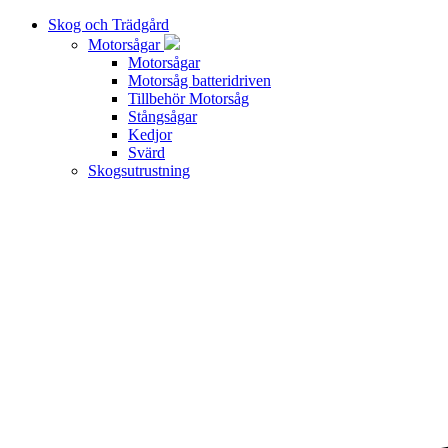
Skog och Trädgård
Motorsågar
Motorsågar
Motorsåg batteridriven
Tillbehör Motorsåg
Stångsågar
Kedjor
Svärd
Skogsutrustning