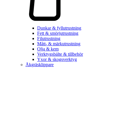
Dunkar & fyllutrustning
Fett & smörjutrustning
Filutrustning
Mått- & märkutrustning
Olja & kem
Verktygsbälte & tillbehör
Yxor & skogsverktyg
Åkgräsklippare