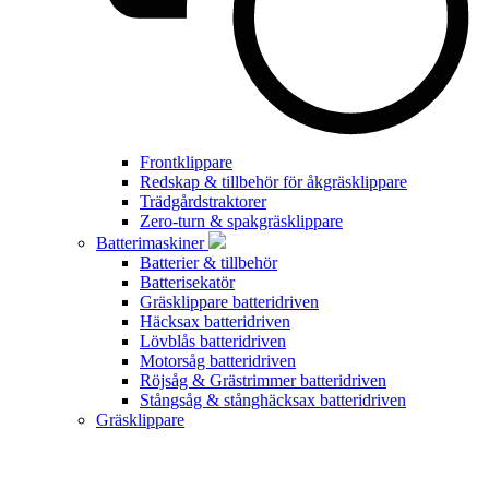
Frontklippare
Redskap & tillbehör för åkgräsklippare
Trädgårdstraktorer
Zero-turn & spakgräsklippare
Batterimaskiner
Batterier & tillbehör
Batterisekatör
Gräsklippare batteridriven
Häcksax batteridriven
Lövblås batteridriven
Motorsåg batteridriven
Röjsåg & Grästrimmer batteridriven
Stångsåg & stånghäcksax batteridriven
Gräsklippare