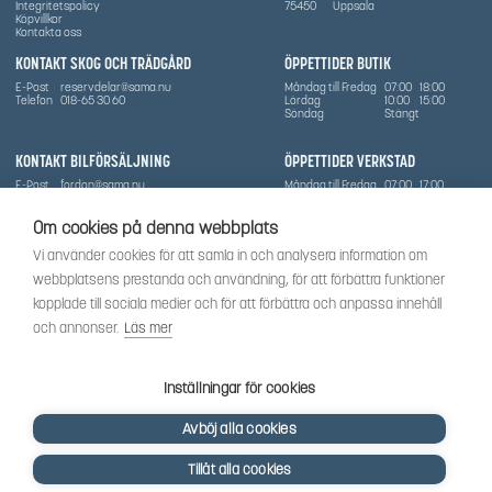
Integritetspolicy
75450
Uppsala
Köpvillkor
Kontakta oss
KONTAKT SKOG OCH TRÄDGÅRD
ÖPPETTIDER BUTIK
E-Post
reservdelar@sama.nu
Måndag till Fredag
07:00
18:00
Telefon
018-65 30 60
Lördag
10:00
15:00
Söndag
Stängt
KONTAKT BILFÖRSÄLJNING
ÖPPETTIDER VERKSTAD
E-Post
fordon@sama.nu
Måndag till Fredag
07:00
17:00
Telefon
0702836416
Lördag
Stängt
Söndag
Stängt
Om cookies på denna webbplats
OM SÅMA
Vi använder cookies för att samla in och analysera information om
Vi har sedan 1970-talet levererat skog-och trädgårdsprodukter till Uppsala med omnejd. Vi
webbplatsens prestanda och användning, för att förbättra funktioner
har idag även ett brett utbud av dessa produkter samt BRP:s produktsortiment, gällande
Can-Am, Sea-Doo.
kopplade till sociala medier och för att förbättra och anpassa innehåll
Vi är certifierad serviceverkstad.
och annonser.
Läs mer
SOCIALT
Följ oss för att få de senaste uppdateringarna, nyheter och spännande innehåll.
Inställningar för cookies
Avböj alla cookies
Tillåt alla cookies