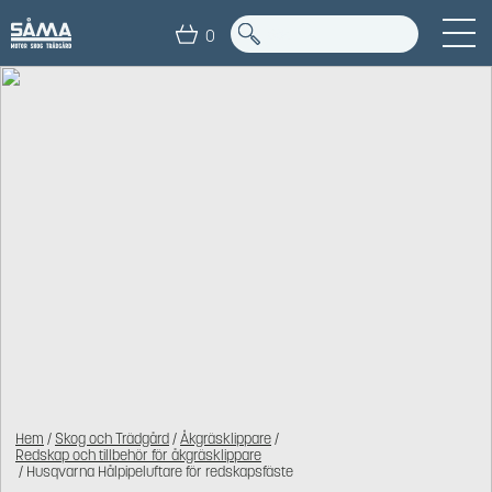
0
Hem
/
Skog och Trädgård
/
Åkgräsklippare
/
Redskap och tillbehör för åkgräsklippare
/ Husqvarna Hålpipeluftare för redskapsfäste