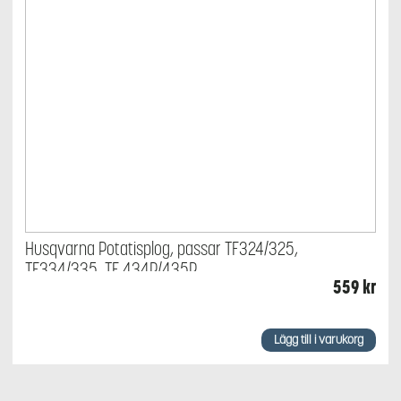
Husqvarna Potatisplog, passar TF324/325,
TF334/335, TF 434P/435P
559
kr
Lägg till i varukorg