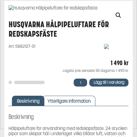
HUSQVARNA HÅLPIPELUFTARE FÖR
REDSKAPSFÄSTE
Art:
5882127-01
1 490
kr
Lägsta pris senaste 30 dagarna:
1 490
kr
Husqvarna
Lägg till i varukorg
Hålpipeluftare
för
redskapsfäste
Beskrivning
Ytterligare information
mängd
Beskrivning
Hålpipeluftare för användning med redskapsfäste. 24 stycken
pipor som skapar hål i underlaget vilka tillåter luft, vatten och