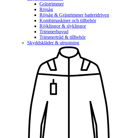
Grästrimmer
Röjsåg
Röjsåg & Grästrimmer batteridriven
Kombimaskiner och tillbehör
Röjklingor & slyklingor
Trimmerhuvud
Trimmertråd & tillbehör
Skyddskläder & utrustning