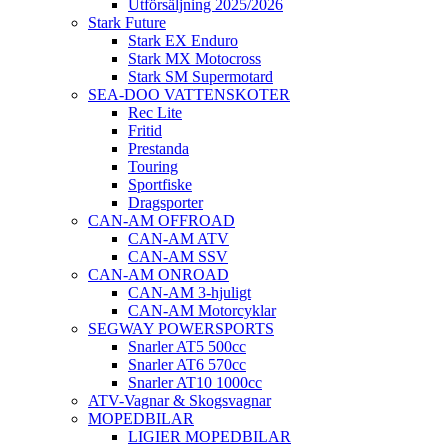
Utförsäljning 2025/2026
Stark Future
Stark EX Enduro
Stark MX Motocross
Stark SM Supermotard
SEA-DOO VATTENSKOTER
Rec Lite
Fritid
Prestanda
Touring
Sportfiske
Dragsporter
CAN-AM OFFROAD
CAN-AM ATV
CAN-AM SSV
CAN-AM ONROAD
CAN-AM 3-hjuligt
CAN-AM Motorcyklar
SEGWAY POWERSPORTS
Snarler AT5 500cc
Snarler AT6 570cc
Snarler AT10 1000cc
ATV-Vagnar & Skogsvagnar
MOPEDBILAR
LIGIER MOPEDBILAR