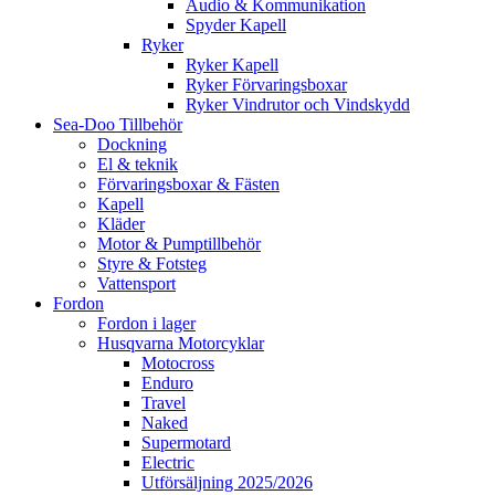
Audio & Kommunikation
Spyder Kapell
Ryker
Ryker Kapell
Ryker Förvaringsboxar
Ryker Vindrutor och Vindskydd
Sea-Doo Tillbehör
Dockning
El & teknik
Förvaringsboxar & Fästen
Kapell
Kläder
Motor & Pumptillbehör
Styre & Fotsteg
Vattensport
Fordon
Fordon i lager
Husqvarna Motorcyklar
Motocross
Enduro
Travel
Naked
Supermotard
Electric
Utförsäljning 2025/2026