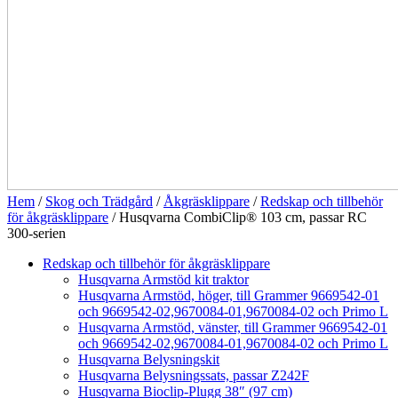
Hem
/
Skog och Trädgård
/
Åkgräsklippare
/
Redskap och tillbehör
för åkgräsklippare
/ Husqvarna CombiClip® 103 cm, passar RC
300-serien
Redskap och tillbehör för åkgräsklippare
Husqvarna Armstöd kit traktor
Husqvarna Armstöd, höger, till Grammer 9669542-01
och 9669542-02,9670084-01,9670084-02 och Primo L
Husqvarna Armstöd, vänster, till Grammer 9669542-01
och 9669542-02,9670084-01,9670084-02 och Primo L
Husqvarna Belysningskit
Husqvarna Belysningssats, passar Z242F
Husqvarna Bioclip-Plugg 38″ (97 cm)