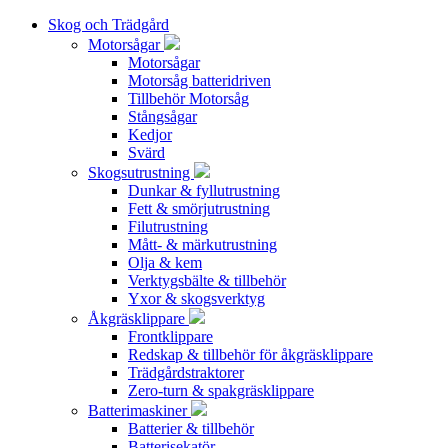
Skog och Trädgård
Motorsågar
Motorsågar
Motorsåg batteridriven
Tillbehör Motorsåg
Stångsågar
Kedjor
Svärd
Skogsutrustning
Dunkar & fyllutrustning
Fett & smörjutrustning
Filutrustning
Mått- & märkutrustning
Olja & kem
Verktygsbälte & tillbehör
Yxor & skogsverktyg
Åkgräsklippare
Frontklippare
Redskap & tillbehör för åkgräsklippare
Trädgårdstraktorer
Zero-turn & spakgräsklippare
Batterimaskiner
Batterier & tillbehör
Batterisekatör