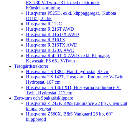
FX 730 V-Twin, 23 hk med elektronisk
bränsleinsprutning
Husqvarna P525D, exkl. klippaggregat, Kubota
D1105, 25 hk
Husqvarna R 112C
Husqvarna R 216T AWD
Husqvarna R 316TsX AWD
Husqvarna R 316TX
Husqvarna R 316TX AWD
Husqvarna R 320X AWD
Husqvarna R 420TsX AWD, exkl. Klippagg.
Kawasaki FS 651 V-Twin
Trädgårdstraktorer
Husqvarna TS 138L, Hand-hydrostat, 97 cm
Husqvarna TS 142T, Husqvarna Endurance V-Twin,
Hydrostat, 107 cm
Husqvarna TS 146TXD, Husqvarna Endurance V-
Twin, Hydrostat, 117 cm
Zero-turn och Spakgräsklippare
Husqvarna Z 242F, B&S Endurance 22 hp , Clear Cut
klippaggregat
Husqvarna Z560X, B&S Vanguard 26 hp, 60″
klippbredd