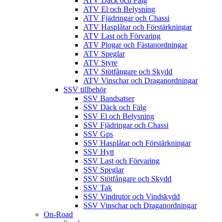
ATV Däck och Fälg
ATV El och Belysning
ATV Fjädringar och Chassi
ATV Hasplåtar och Förstärkningar
ATV Last och Förvaring
ATV Plogar och Fästanordningar
ATV Speglar
ATV Styre
ATV Stötfångare och Skydd
ATV Vinschar och Draganordningar
SSV tillbehör
SSV Bandsatser
SSV Däck och Fälg
SSV El och Belysning
SSV Fjädringar och Chassi
SSV Gps
SSV Hasplåtar och Förstärkningar
SSV Hytt
SSV Last och Förvaring
SSV Speglar
SSV Stötfångare och Skydd
SSV Tak
SSV Vindrutor och Vindskydd
SSV Vinschar och Draganordningar
On-Road