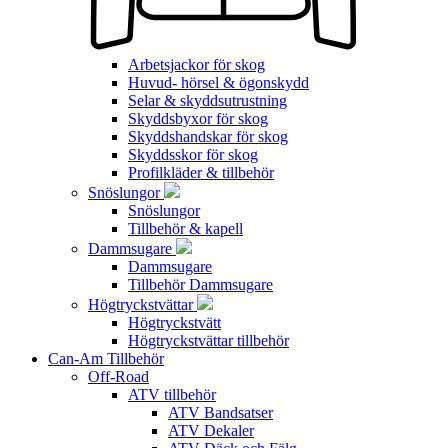
Arbetsjackor för skog
Huvud- hörsel & ögonskydd
Selar & skyddsutrustning
Skyddsbyxor för skog
Skyddshandskar för skog
Skyddsskor för skog
Profilkläder & tillbehör
Snöslungor
Snöslungor
Tillbehör & kapell
Dammsugare
Dammsugare
Tillbehör Dammsugare
Högtryckstvättar
Högtryckstvätt
Högtryckstvättar tillbehör
Can-Am Tillbehör
Off-Road
ATV tillbehör
ATV Bandsatser
ATV Dekaler