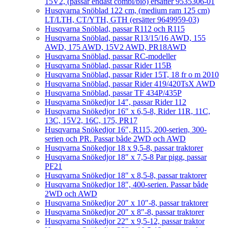
15V2, (passar endast combi/bio) ersätter 9535306-01
Husqvarna Snöblad 122 cm, (medium ram 125 cm)
LT/LTH, CT/YTH, GTH (ersätter 9649959-03)
Husqvarna Snöblad, passar R112 och R115
Husqvarna Snöblad, passar R13/15/16 AWD, 155
AWD, 175 AWD, 15V2 AWD, PR18AWD
Husqvarna Snöblad, passar RC-modeller
Husqvarna Snöblad, passar Rider 115B
Husqvarna Snöblad, passar Rider 15T, 18 fr o m 2010
Husqvarna Snöblad, passar Rider 419/420TsX AWD
Husqvarna Snöblad, passar TF 434P/435P
Husqvarna Snökedjor 14″, passar Rider 112
Husqvarna Snökedjor 16″ x 6,5-8, Rider 11R, 11C,
13C, 15V2, 16C, 175, PR17
Husqvarna Snökedjor 16″, R115, 200-serien, 300-
serien och PR. Passar både 2WD och AWD
Husqvarna Snökedjor 18 x 9,5-8, passar traktorer
Husqvarna Snökedjor 18″ x 7,5-8 Par pigg, passar
PF21
Husqvarna Snökedjor 18″ x 8,5-8, passar traktorer
Husqvarna Snökedjor 18″, 400-serien. Passar både
2WD och AWD
Husqvarna Snökedjor 20″ x 10″-8, passar traktorer
Husqvarna Snökedjor 20″ x 8″-8, passar traktorer
Husqvarna Snökedjor 22″ x 9,5-12, passar traktor