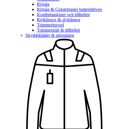
Röjsåg
Röjsåg & Grästrimmer batteridriven
Kombimaskiner och tillbehör
Röjklingor & slyklingor
Trimmerhuvud
Trimmertråd & tillbehör
Skyddskläder & utrustning