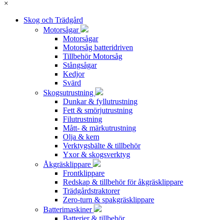
×
Skog och Trädgård
Motorsågar
Motorsågar
Motorsåg batteridriven
Tillbehör Motorsåg
Stångsågar
Kedjor
Svärd
Skogsutrustning
Dunkar & fyllutrustning
Fett & smörjutrustning
Filutrustning
Mått- & märkutrustning
Olja & kem
Verktygsbälte & tillbehör
Yxor & skogsverktyg
Åkgräsklippare
Frontklippare
Redskap & tillbehör för åkgräsklippare
Trädgårdstraktorer
Zero-turn & spakgräsklippare
Batterimaskiner
Batterier & tillbehör