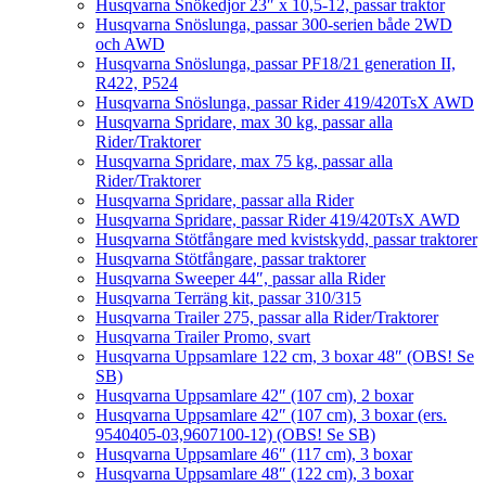
Husqvarna Snökedjor 23″ x 10,5-12, passar traktor
Husqvarna Snöslunga, passar 300-serien både 2WD
och AWD
Husqvarna Snöslunga, passar PF18/21 generation II,
R422, P524
Husqvarna Snöslunga, passar Rider 419/420TsX AWD
Husqvarna Spridare, max 30 kg, passar alla
Rider/Traktorer
Husqvarna Spridare, max 75 kg, passar alla
Rider/Traktorer
Husqvarna Spridare, passar alla Rider
Husqvarna Spridare, passar Rider 419/420TsX AWD
Husqvarna Stötfångare med kvistskydd, passar traktorer
Husqvarna Stötfångare, passar traktorer
Husqvarna Sweeper 44″, passar alla Rider
Husqvarna Terräng kit, passar 310/315
Husqvarna Trailer 275, passar alla Rider/Traktorer
Husqvarna Trailer Promo, svart
Husqvarna Uppsamlare 122 cm, 3 boxar 48″ (OBS! Se
SB)
Husqvarna Uppsamlare 42″ (107 cm), 2 boxar
Husqvarna Uppsamlare 42″ (107 cm), 3 boxar (ers.
9540405-03,9607100-12) (OBS! Se SB)
Husqvarna Uppsamlare 46″ (117 cm), 3 boxar
Husqvarna Uppsamlare 48″ (122 cm), 3 boxar