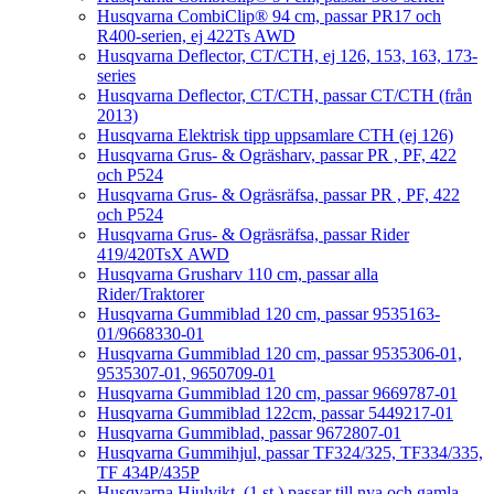
Husqvarna CombiClip® 94 cm, passar PR17 och
R400-serien, ej 422Ts AWD
Husqvarna Deflector, CT/CTH, ej 126, 153, 163, 173-
series
Husqvarna Deflector, CT/CTH, passar CT/CTH (från
2013)
Husqvarna Elektrisk tipp uppsamlare CTH (ej 126)
Husqvarna Grus- & Ogräsharv, passar PR , PF, 422
och P524
Husqvarna Grus- & Ogräsräfsa, passar PR , PF, 422
och P524
Husqvarna Grus- & Ogräsräfsa, passar Rider
419/420TsX AWD
Husqvarna Grusharv 110 cm, passar alla
Rider/Traktorer
Husqvarna Gummiblad 120 cm, passar 9535163-
01/9668330-01
Husqvarna Gummiblad 120 cm, passar 9535306-01,
9535307-01, 9650709-01
Husqvarna Gummiblad 120 cm, passar 9669787-01
Husqvarna Gummiblad 122cm, passar 5449217-01
Husqvarna Gummiblad, passar 9672807-01
Husqvarna Gummihjul, passar TF324/325, TF334/335,
TF 434P/435P
Husqvarna Hjulvikt, (1 st.) passar till nya och gamla