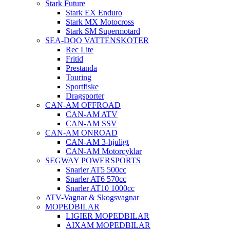
Stark Future
Stark EX Enduro
Stark MX Motocross
Stark SM Supermotard
SEA-DOO VATTENSKOTER
Rec Lite
Fritid
Prestanda
Touring
Sportfiske
Dragsporter
CAN-AM OFFROAD
CAN-AM ATV
CAN-AM SSV
CAN-AM ONROAD
CAN-AM 3-hjuligt
CAN-AM Motorcyklar
SEGWAY POWERSPORTS
Snarler AT5 500cc
Snarler AT6 570cc
Snarler AT10 1000cc
ATV-Vagnar & Skogsvagnar
MOPEDBILAR
LIGIER MOPEDBILAR
AIXAM MOPEDBILAR