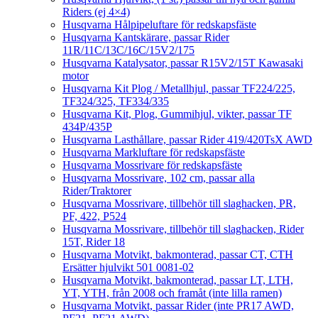
Riders (ej 4×4)
Husqvarna Hålpipeluftare för redskapsfäste
Husqvarna Kantskärare, passar Rider
11R/11C/13C/16C/15V2/175
Husqvarna Katalysator, passar R15V2/15T Kawasaki
motor
Husqvarna Kit Plog / Metallhjul, passar TF224/225,
TF324/325, TF334/335
Husqvarna Kit, Plog, Gummihjul, vikter, passar TF
434P/435P
Husqvarna Lasthållare, passar Rider 419/420TsX AWD
Husqvarna Markluftare för redskapsfäste
Husqvarna Mossrivare för redskapsfäste
Husqvarna Mossrivare, 102 cm, passar alla
Rider/Traktorer
Husqvarna Mossrivare, tillbehör till slaghacken, PR,
PF, 422, P524
Husqvarna Mossrivare, tillbehör till slaghacken, Rider
15T, Rider 18
Husqvarna Motvikt, bakmonterad, passar CT, CTH
Ersätter hjulvikt 501 0081-02
Husqvarna Motvikt, bakmonterad, passar LT, LTH,
YT, YTH, från 2008 och framåt (inte lilla ramen)
Husqvarna Motvikt, passar Rider (inte PR17 AWD,