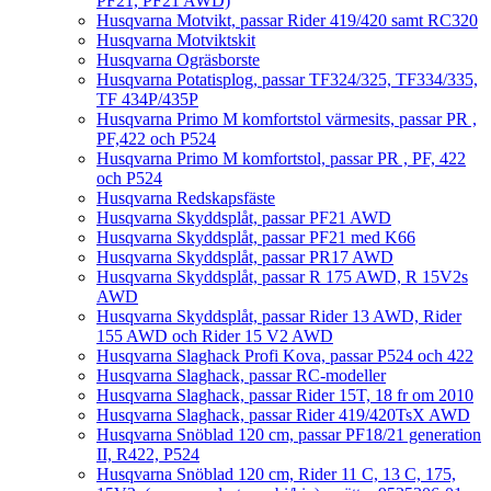
PF21, PF21 AWD)
Husqvarna Motvikt, passar Rider 419/420 samt RC320
Husqvarna Motviktskit
Husqvarna Ogräsborste
Husqvarna Potatisplog, passar TF324/325, TF334/335,
TF 434P/435P
Husqvarna Primo M komfortstol värmesits, passar PR ,
PF,422 och P524
Husqvarna Primo M komfortstol, passar PR , PF, 422
och P524
Husqvarna Redskapsfäste
Husqvarna Skyddsplåt, passar PF21 AWD
Husqvarna Skyddsplåt, passar PF21 med K66
Husqvarna Skyddsplåt, passar PR17 AWD
Husqvarna Skyddsplåt, passar R 175 AWD, R 15V2s
AWD
Husqvarna Skyddsplåt, passar Rider 13 AWD, Rider
155 AWD och Rider 15 V2 AWD
Husqvarna Slaghack Profi Kova, passar P524 och 422
Husqvarna Slaghack, passar RC-modeller
Husqvarna Slaghack, passar Rider 15T, 18 fr om 2010
Husqvarna Slaghack, passar Rider 419/420TsX AWD
Husqvarna Snöblad 120 cm, passar PF18/21 generation
II, R422, P524
Husqvarna Snöblad 120 cm, Rider 11 C, 13 C, 175,