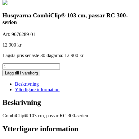
Husqvarna CombiClip® 103 cm, passar RC 300-
serien
Art:
9676289-01
12 900
kr
Lägsta pris senaste 30 dagarna:
12 900
kr
Husqvarna
CombiClip®
Lägg till i varukorg
103
cm,
Beskrivning
passar
Ytterligare information
RC
300-
Beskrivning
serien
mängd
CombiClip® 103 cm, passar RC 300-serien
Ytterligare information