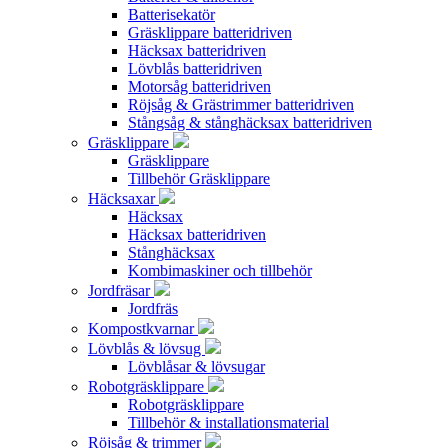
Batterisekatör
Gräsklippare batteridriven
Häcksax batteridriven
Lövblås batteridriven
Motorsåg batteridriven
Röjsåg & Grästrimmer batteridriven
Stångsåg & stånghäcksax batteridriven
Gräsklippare
Gräsklippare
Tillbehör Gräsklippare
Häcksaxar
Häcksax
Häcksax batteridriven
Stånghäcksax
Kombimaskiner och tillbehör
Jordfräsar
Jordfräs
Kompostkvarnar
Lövblås & lövsug
Lövblåsar & lövsugar
Robotgräsklippare
Robotgräsklippare
Tillbehör & installationsmaterial
Röjsåg & trimmer