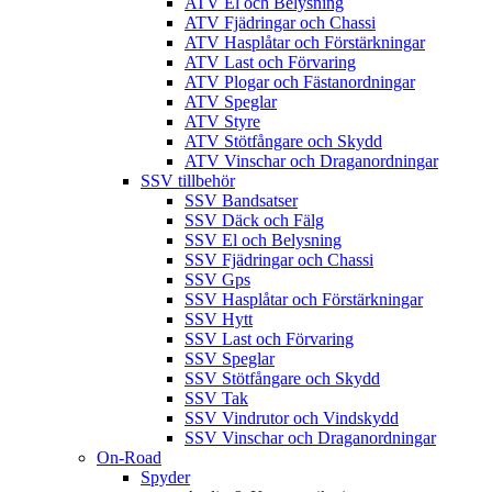
ATV El och Belysning
ATV Fjädringar och Chassi
ATV Hasplåtar och Förstärkningar
ATV Last och Förvaring
ATV Plogar och Fästanordningar
ATV Speglar
ATV Styre
ATV Stötfångare och Skydd
ATV Vinschar och Draganordningar
SSV tillbehör
SSV Bandsatser
SSV Däck och Fälg
SSV El och Belysning
SSV Fjädringar och Chassi
SSV Gps
SSV Hasplåtar och Förstärkningar
SSV Hytt
SSV Last och Förvaring
SSV Speglar
SSV Stötfångare och Skydd
SSV Tak
SSV Vindrutor och Vindskydd
SSV Vinschar och Draganordningar
On-Road
Spyder