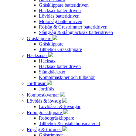
Gräsklippare batteridriven
Häcksax batteridriven
Lövblås batteridriven
Motorsåg batteridriven
Röjsåg & Grästrimmer batteridriven
Stångsåg & stånghäcksax batteridriven
Gräsklippare
Gräsklippare
Tillbehör Gräsklippare
Häcksaxar
Häcksax
Häcksax batteridriven
Stånghäcksax
Kombimaskiner och tillbehör
Jordfräsar
Jordfräs
Kompostkvarnar
Lövblås & lövsug
Lövblåsar & lövsugar
Robotgräsklippare
Robotgräsklippare
Tillbehör & installationsmaterial
Röjsåg & trimmer
Grästrimmer