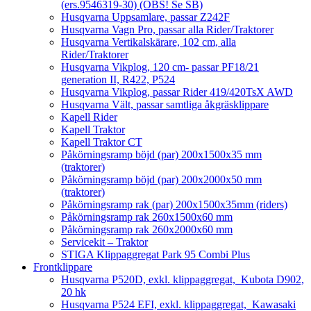
(ers.9546319-30) (OBS! Se SB)
Husqvarna Uppsamlare, passar Z242F
Husqvarna Vagn Pro, passar alla Rider/Traktorer
Husqvarna Vertikalskärare, 102 cm, alla
Rider/Traktorer
Husqvarna Vikplog, 120 cm- passar PF18/21
generation II, R422, P524
Husqvarna Vikplog, passar Rider 419/420TsX AWD
Husqvarna Vält, passar samtliga åkgräsklippare
Kapell Rider
Kapell Traktor
Kapell Traktor CT
Påkörningsramp böjd (par) 200x1500x35 mm
(traktorer)
Påkörningsramp böjd (par) 200x2000x50 mm
(traktorer)
Påkörningsramp rak (par) 200x1500x35mm (riders)
Påkörningsramp rak 260x1500x60 mm
Påkörningsramp rak 260x2000x60 mm
Servicekit – Traktor
STIGA Klippaggregat Park 95 Combi Plus
Frontklippare
Husqvarna P520D, exkl. klippaggregat, Kubota D902,
20 hk
Husqvarna P524 EFI, exkl. klippaggregat, Kawasaki