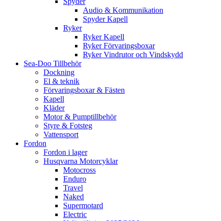
Spyder
Audio & Kommunikation
Spyder Kapell
Ryker
Ryker Kapell
Ryker Förvaringsboxar
Ryker Vindrutor och Vindskydd
Sea-Doo Tillbehör
Dockning
El & teknik
Förvaringsboxar & Fästen
Kapell
Kläder
Motor & Pumptillbehör
Styre & Fotsteg
Vattensport
Fordon
Fordon i lager
Husqvarna Motorcyklar
Motocross
Enduro
Travel
Naked
Supermotard
Electric