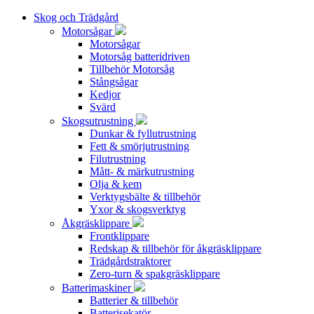
Skog och Trädgård
Motorsågar
Motorsågar
Motorsåg batteridriven
Tillbehör Motorsåg
Stångsågar
Kedjor
Svärd
Skogsutrustning
Dunkar & fyllutrustning
Fett & smörjutrustning
Filutrustning
Mått- & märkutrustning
Olja & kem
Verktygsbälte & tillbehör
Yxor & skogsverktyg
Åkgräsklippare
Frontklippare
Redskap & tillbehör för åkgräsklippare
Trädgårdstraktorer
Zero-turn & spakgräsklippare
Batterimaskiner
Batterier & tillbehör
Batterisekatör