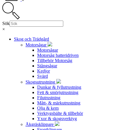
Sök
×
Skog och Trädgård
Motorsågar
Motorsågar
Motorsåg batteridriven
Tillbehör Motorsåg
Stångsågar
Kedjor
Svärd
Skogsutrustning
Dunkar & fyllutrustning
Fett & smörjutrustning
Filutrustning
Mått- & märkutrustning
Olja & kem
Verktygsbälte & tillbehör
Yxor & skogsverktyg
Åkgräsklippare
Frontklippare