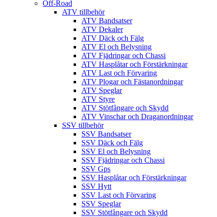
Off-Road
ATV tillbehör
ATV Bandsatser
ATV Dekaler
ATV Däck och Fälg
ATV El och Belysning
ATV Fjädringar och Chassi
ATV Hasplåtar och Förstärkningar
ATV Last och Förvaring
ATV Plogar och Fästanordningar
ATV Speglar
ATV Styre
ATV Stötfångare och Skydd
ATV Vinschar och Draganordningar
SSV tillbehör
SSV Bandsatser
SSV Däck och Fälg
SSV El och Belysning
SSV Fjädringar och Chassi
SSV Gps
SSV Hasplåtar och Förstärkningar
SSV Hytt
SSV Last och Förvaring
SSV Speglar
SSV Stötfångare och Skydd