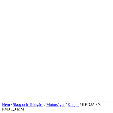
Hem
/
Skog och Trädgård
/
Motorsågar
/
Kedjor
/ KEDJA 3/8″
PM3 1,3 MM