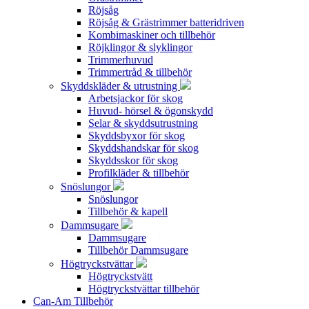
Röjsåg
Röjsåg & Grästrimmer batteridriven
Kombimaskiner och tillbehör
Röjklingor & slyklingor
Trimmerhuvud
Trimmertråd & tillbehör
Skyddskläder & utrustning
Arbetsjackor för skog
Huvud- hörsel & ögonskydd
Selar & skyddsutrustning
Skyddsbyxor för skog
Skyddshandskar för skog
Skyddsskor för skog
Profilkläder & tillbehör
Snöslungor
Snöslungor
Tillbehör & kapell
Dammsugare
Dammsugare
Tillbehör Dammsugare
Högtryckstvättar
Högtryckstvätt
Högtryckstvättar tillbehör
Can-Am Tillbehör