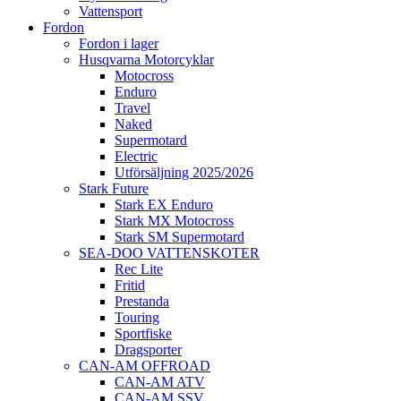
Vattensport
Fordon
Fordon i lager
Husqvarna Motorcyklar
Motocross
Enduro
Travel
Naked
Supermotard
Electric
Utförsäljning 2025/2026
Stark Future
Stark EX Enduro
Stark MX Motocross
Stark SM Supermotard
SEA-DOO VATTENSKOTER
Rec Lite
Fritid
Prestanda
Touring
Sportfiske
Dragsporter
CAN-AM OFFROAD
CAN-AM ATV
CAN-AM SSV