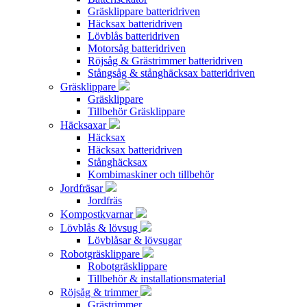
Gräsklippare batteridriven
Häcksax batteridriven
Lövblås batteridriven
Motorsåg batteridriven
Röjsåg & Grästrimmer batteridriven
Stångsåg & stånghäcksax batteridriven
Gräsklippare
Gräsklippare
Tillbehör Gräsklippare
Häcksaxar
Häcksax
Häcksax batteridriven
Stånghäcksax
Kombimaskiner och tillbehör
Jordfräsar
Jordfräs
Kompostkvarnar
Lövblås & lövsug
Lövblåsar & lövsugar
Robotgräsklippare
Robotgräsklippare
Tillbehör & installationsmaterial
Röjsåg & trimmer
Grästrimmer