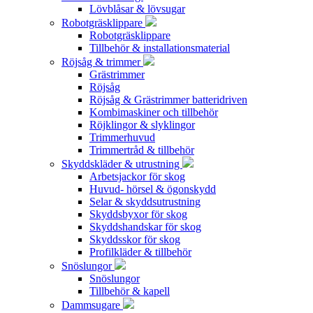
Lövblåsar & lövsugar
Robotgräsklippare
Robotgräsklippare
Tillbehör & installationsmaterial
Röjsåg & trimmer
Grästrimmer
Röjsåg
Röjsåg & Grästrimmer batteridriven
Kombimaskiner och tillbehör
Röjklingor & slyklingor
Trimmerhuvud
Trimmertråd & tillbehör
Skyddskläder & utrustning
Arbetsjackor för skog
Huvud- hörsel & ögonskydd
Selar & skyddsutrustning
Skyddsbyxor för skog
Skyddshandskar för skog
Skyddsskor för skog
Profilkläder & tillbehör
Snöslungor
Snöslungor
Tillbehör & kapell
Dammsugare