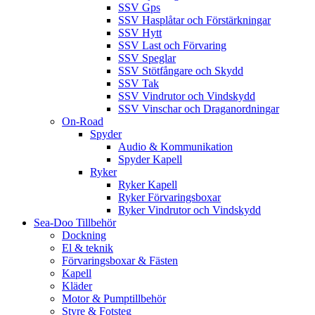
SSV Gps
SSV Hasplåtar och Förstärkningar
SSV Hytt
SSV Last och Förvaring
SSV Speglar
SSV Stötfångare och Skydd
SSV Tak
SSV Vindrutor och Vindskydd
SSV Vinschar och Draganordningar
On-Road
Spyder
Audio & Kommunikation
Spyder Kapell
Ryker
Ryker Kapell
Ryker Förvaringsboxar
Ryker Vindrutor och Vindskydd
Sea-Doo Tillbehör
Dockning
El & teknik
Förvaringsboxar & Fästen
Kapell
Kläder
Motor & Pumptillbehör
Styre & Fotsteg