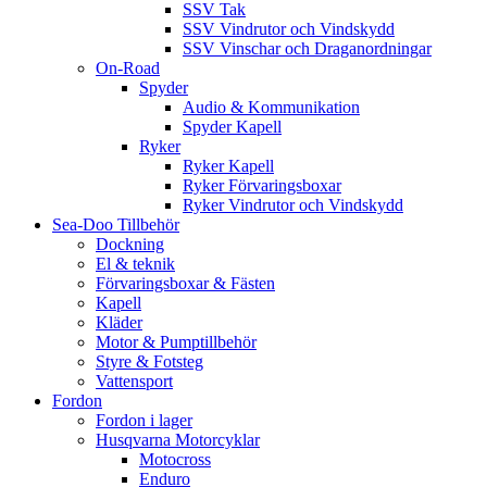
SSV Tak
SSV Vindrutor och Vindskydd
SSV Vinschar och Draganordningar
On-Road
Spyder
Audio & Kommunikation
Spyder Kapell
Ryker
Ryker Kapell
Ryker Förvaringsboxar
Ryker Vindrutor och Vindskydd
Sea-Doo Tillbehör
Dockning
El & teknik
Förvaringsboxar & Fästen
Kapell
Kläder
Motor & Pumptillbehör
Styre & Fotsteg
Vattensport
Fordon
Fordon i lager
Husqvarna Motorcyklar
Motocross
Enduro