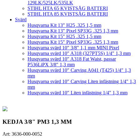
129LK/525LK/535LK
STIHL HTA 65 KVISTSÅG BATTERI
STIHL HTA 85 KVISTSÅG BATTERI
Svärd
Husqvarna Kit 13″ H25 .325 1,5 mm
Husqvarna Kit 13″ Pixel SP33G .325 1,3 mm
Husqvarna Kit 15″ H25 .325 1,5 mm
Husqvarna Kit 15″ Pixel SP33G .325 1,3 mm
Husqvarna svärd 10″ 3/8″ 1,1 mm MINI Pixel
Husqvarna svärd 10″ A318 (327PT5S) 1/4″ 1,3 mm
Husqvarna svärd 10″ A318 Fat Waist, passar
P536LiPX 3/8″ 1,3 mm
Husqvarna svärd 10″ Carving A041 (T425) 1/4″ 1,3
mm
Husqvarna svärd 10″ Carving Liten infästning 1/4″ 1,3
mm
Husqvarna svärd 10″ Liten infästning 1/4″ 1,3 mm
KEDJA 3/8" PM3 1,3 MM
Art:
3636-000-0052