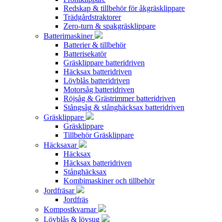
Redskap & tillbehör för åkgräsklippare
Trädgårdstraktorer
Zero-turn & spakgräsklippare
Batterimaskiner
Batterier & tillbehör
Batterisekatör
Gräsklippare batteridriven
Häcksax batteridriven
Lövblås batteridriven
Motorsåg batteridriven
Röjsåg & Grästrimmer batteridriven
Stångsåg & stånghäcksax batteridriven
Gräsklippare
Gräsklippare
Tillbehör Gräsklippare
Häcksaxar
Häcksax
Häcksax batteridriven
Stånghäcksax
Kombimaskiner och tillbehör
Jordfräsar
Jordfräs
Kompostkvarnar
Lövblås & lövsug