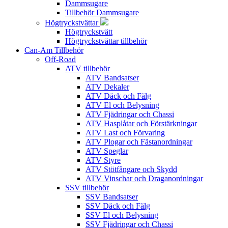
Dammsugare
Tillbehör Dammsugare
Högtryckstvättar
Högtryckstvätt
Högtryckstvättar tillbehör
Can-Am Tillbehör
Off-Road
ATV tillbehör
ATV Bandsatser
ATV Dekaler
ATV Däck och Fälg
ATV El och Belysning
ATV Fjädringar och Chassi
ATV Hasplåtar och Förstärkningar
ATV Last och Förvaring
ATV Plogar och Fästanordningar
ATV Speglar
ATV Styre
ATV Stötfångare och Skydd
ATV Vinschar och Draganordningar
SSV tillbehör
SSV Bandsatser
SSV Däck och Fälg
SSV El och Belysning
SSV Fjädringar och Chassi