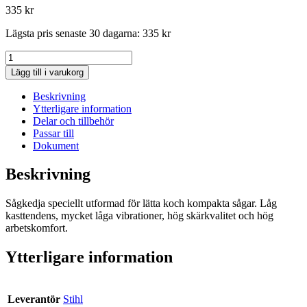
335
kr
Lägsta pris senaste 30 dagarna:
335
kr
KEDJA
3/8"
Lägg till i varukorg
PM3
1,3
Beskrivning
MM
Ytterligare information
mängd
Delar och tillbehör
Passar till
Dokument
Beskrivning
Sågkedja speciellt utformad för lätta koch kompakta sågar. Låg
kasttendens, mycket låga vibrationer, hög skärkvalitet och hög
arbetskomfort.
Ytterligare information
Leverantör
Stihl