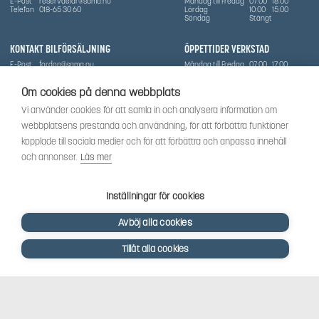
E-Post
reservdelar@sama.nu
Måndag till Fredag
07:00
18:00
Telefon
018-65 30 60
Lördag
10:00
15:00
Söndag
Stängt
KONTAKT BILFÖRSÄLJNING
ÖPPETTIDER VERKSTAD
E-Post
fordon@sama.nu
Måndag till Fredag
07:00
17:00
Telefon
0702836416
Lördag
Stängt
Söndag
Stängt
Om cookies på denna webbplats
OM SÅMA
Vi använder cookies för att samla in och analysera information om
Vi har sedan 1970-talet levererat skog-och trädgårdsprodukter till Uppsala med omnejd. Vi
webbplatsens prestanda och användning, för att förbättra funktioner
har idag även ett brett utbud av dessa produkter samt BRP:s produktsortiment, gällande
Can-Am, Sea-Doo.
kopplade till sociala medier och för att förbättra och anpassa innehåll
Vi är certifierad serviceverkstad.
och annonser.
Läs mer
SOCIALT
Följ oss för att få de senaste uppdateringarna, nyheter och spännande innehåll.
Inställningar för cookies
Avböj alla cookies
Tillåt alla cookies