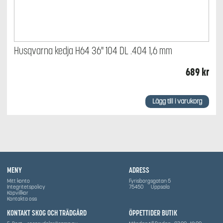
Husqvarna kedja H64 36" 104 DL .404 1,6 mm
689
kr
Lägg till i varukorg
MENY
ADRESS
Mitt konto
Fyrisborgsgatan 5
Integritetspolicy
75450
Uppsala
Köpvillkor
Kontakta oss
KONTAKT SKOG OCH TRÄDGÅRD
ÖPPETTIDER BUTIK