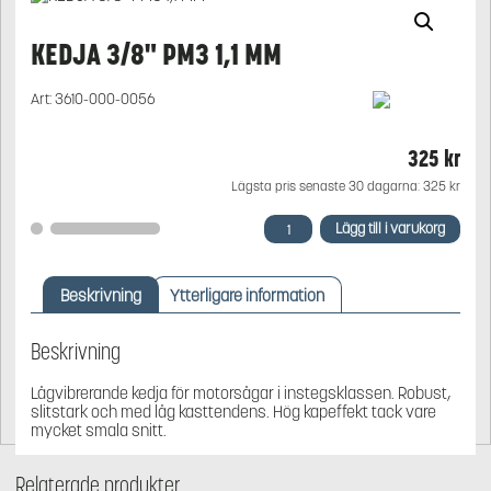
KEDJA 3/8" PM3 1,1 MM
Art:
3610-000-0056
325
kr
Lägsta pris senaste 30 dagarna:
325
kr
KEDJA
Lägg till i varukorg
3/8"
PM3
1,1
Beskrivning
Ytterligare information
MM
mängd
Beskrivning
Lågvibrerande kedja för motorsågar i instegsklassen. Robust,
slitstark och med låg kasttendens. Hög kapeffekt tack vare
mycket smala snitt.
Relaterade produkter