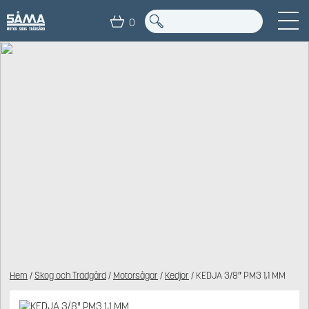
0
Hem
/
Skog och Trädgård
/
Motorsågar
/
Kedjor
/ KEDJA 3/8″ PM3 1,1 MM