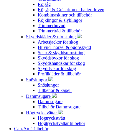
Röjsåg
Röjsåg & Grästrimmer batteridriven
Kombimaskiner och tillbehör
Röjklingor & slyklingor
Trimmerhuvud
Trimmertråd & tillbehör
Skyddskläder & utrustning
Arbetsjackor för skog
Huvud- hörsel & ögonskydd
Selar & skyddsutrustning
Skyddsbyxor för skog
Skyddshandskar för skog
Skyddsskor för skog
Profilkläder & tillbehör
Snöslungor
Snöslungor
Tillbehör & kapell
Dammsugare
Dammsugare
Tillbehör Dammsugare
Högtryckstvättar
Högtryckstvätt
Högtryckstvättar tillbehör
Can-Am Tillbehör