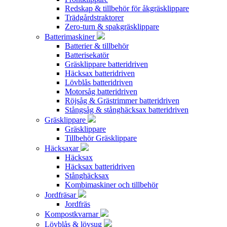
Redskap & tillbehör för åkgräsklippare
Trädgårdstraktorer
Zero-turn & spakgräsklippare
Batterimaskiner
Batterier & tillbehör
Batterisekatör
Gräsklippare batteridriven
Häcksax batteridriven
Lövblås batteridriven
Motorsåg batteridriven
Röjsåg & Grästrimmer batteridriven
Stångsåg & stånghäcksax batteridriven
Gräsklippare
Gräsklippare
Tillbehör Gräsklippare
Häcksaxar
Häcksax
Häcksax batteridriven
Stånghäcksax
Kombimaskiner och tillbehör
Jordfräsar
Jordfräs
Kompostkvarnar
Lövblås & lövsug