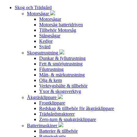
Skog och Trädgård
Motorsågar
Motorsågar
Motorsåg batteridriven
Tillbehör Motorsåg
Stångsågar
Kedjor
Svärd
Skogsutrustning
Dunkar & fyllutrustning
Fett & smörjutrustning
Filutrustning
Mått- & märkutrustning
Olja & kem
Verktygsbälte & tillbehör
Yxor & skogsverktyg
Åkgräsklippare
Frontklippare
Redskap & tillbehör för åkgräsklippare
Trädgårdstraktorer
Zero-turn & spakgräsklippare
Batterimaskiner
Batterier & tillbehör
Batterisekatör