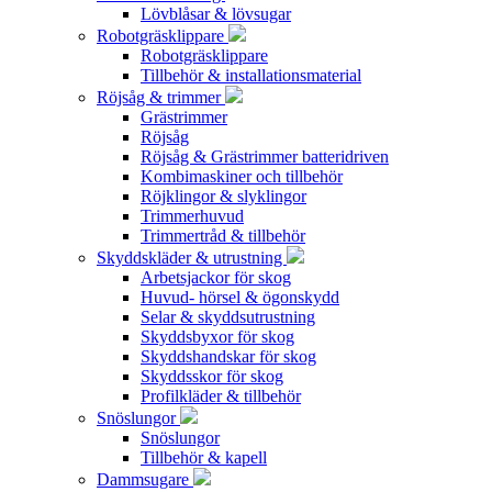
Lövblåsar & lövsugar
Robotgräsklippare
Robotgräsklippare
Tillbehör & installationsmaterial
Röjsåg & trimmer
Grästrimmer
Röjsåg
Röjsåg & Grästrimmer batteridriven
Kombimaskiner och tillbehör
Röjklingor & slyklingor
Trimmerhuvud
Trimmertråd & tillbehör
Skyddskläder & utrustning
Arbetsjackor för skog
Huvud- hörsel & ögonskydd
Selar & skyddsutrustning
Skyddsbyxor för skog
Skyddshandskar för skog
Skyddsskor för skog
Profilkläder & tillbehör
Snöslungor
Snöslungor
Tillbehör & kapell
Dammsugare