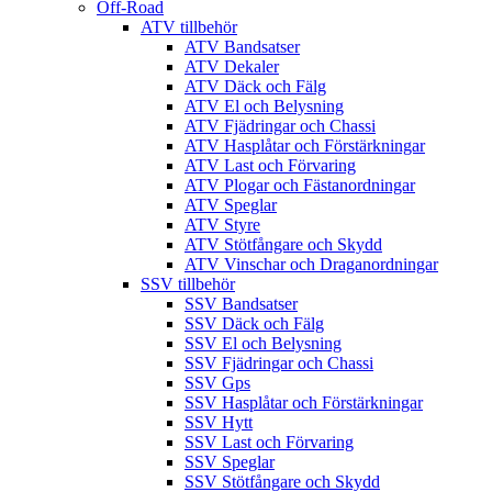
Off-Road
ATV tillbehör
ATV Bandsatser
ATV Dekaler
ATV Däck och Fälg
ATV El och Belysning
ATV Fjädringar och Chassi
ATV Hasplåtar och Förstärkningar
ATV Last och Förvaring
ATV Plogar och Fästanordningar
ATV Speglar
ATV Styre
ATV Stötfångare och Skydd
ATV Vinschar och Draganordningar
SSV tillbehör
SSV Bandsatser
SSV Däck och Fälg
SSV El och Belysning
SSV Fjädringar och Chassi
SSV Gps
SSV Hasplåtar och Förstärkningar
SSV Hytt
SSV Last och Förvaring
SSV Speglar
SSV Stötfångare och Skydd