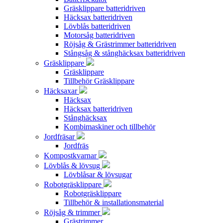
Gräsklippare batteridriven
Häcksax batteridriven
Lövblås batteridriven
Motorsåg batteridriven
Röjsåg & Grästrimmer batteridriven
Stångsåg & stånghäcksax batteridriven
Gräsklippare
Gräsklippare
Tillbehör Gräsklippare
Häcksaxar
Häcksax
Häcksax batteridriven
Stånghäcksax
Kombimaskiner och tillbehör
Jordfräsar
Jordfräs
Kompostkvarnar
Lövblås & lövsug
Lövblåsar & lövsugar
Robotgräsklippare
Robotgräsklippare
Tillbehör & installationsmaterial
Röjsåg & trimmer
Grästrimmer