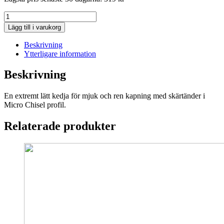
Husqvarna
kedja
Lägg till i varukorg
H00
10"
Beskrivning
1/4"
Ytterligare information
1,3
mm
Beskrivning
mängd
En extremt lätt kedja för mjuk och ren kapning med skärtänder i
Micro Chisel profil.
Relaterade produkter