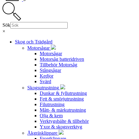
Sök
×
Skog och Trädgård
Motorsågar
Motorsågar
Motorsåg batteridriven
Tillbehör Motorsåg
Stångsågar
Kedjor
Svärd
Skogsutrustning
Dunkar & fyllutrustning
Fett & smörjutrustning
Filutrustning
Mått- & märkutrustning
Olja & kem
Verktygsbälte & tillbehör
Yxor & skogsverktyg
Åkgräsklippare
Frontklippare