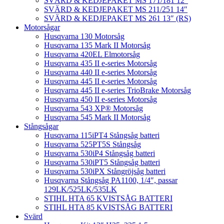
SVÄRD & KEDJEPAKET MS 171/181 12″
SVÄRD & KEDJEPAKET MS 211/251 14″
SVÄRD & KEDJEPAKET MS 261 13″ (RS)
Motorsågar
Husqvarna 130 Motorsåg
Husqvarna 135 Mark II Motorsåg
Husqvarna 420EL Elmotorsåg
Husqvarna 435 II e-series Motorsåg
Husqvarna 440 II e-series Motorsåg
Husqvarna 445 II e-series Motorsåg
Husqvarna 445 II e-series TrioBrake Motorsåg
Husqvarna 450 II e-series Motorsåg
Husqvarna 543 XP® Motorsåg
Husqvarna 545 Mark II Motorsåg
Stångsågar
Husqvarna 115iPT4 Stångsåg batteri
Husqvarna 525PT5S Stångsåg
Husqvarna 530iP4 Stångsåg batteri
Husqvarna 530iPT5 Stångsåg batteri
Husqvarna 530iPX Stångröjsåg batteri
Husqvarna Stångsåg PA1100, 1/4″, passar
129LK/525LK/535LK
STIHL HTA 65 KVISTSÅG BATTERI
STIHL HTA 85 KVISTSÅG BATTERI
Svärd