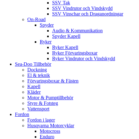
SSV Tak
SSV Vindrutor och Vindskydd
SSV Vinschar och Draganordningar
On-Road
Spyder
Audio & Kommunikation
Spyder Kapell
Ryker
Ryker Kapell
Ryker Förvaringsboxar
Ryker Vindrutor och Vindskydd
Sea-Doo Tillbehör
Dockning
El & teknik
Förvaringsboxar & Fästen
Kapell
Kläder
Motor & Pumptillbehör
Styre & Fotsteg
Vattensport
Fordon
Fordon i lager
Husqvarna Motorcyklar
Motocross
Enduro