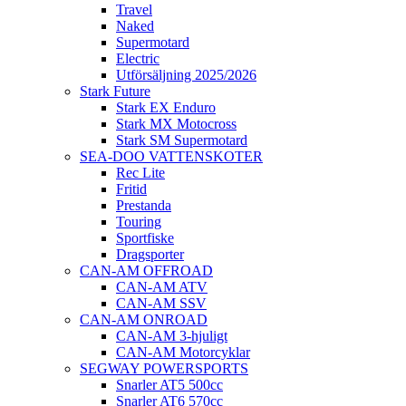
Travel
Naked
Supermotard
Electric
Utförsäljning 2025/2026
Stark Future
Stark EX Enduro
Stark MX Motocross
Stark SM Supermotard
SEA-DOO VATTENSKOTER
Rec Lite
Fritid
Prestanda
Touring
Sportfiske
Dragsporter
CAN-AM OFFROAD
CAN-AM ATV
CAN-AM SSV
CAN-AM ONROAD
CAN-AM 3-hjuligt
CAN-AM Motorcyklar
SEGWAY POWERSPORTS
Snarler AT5 500cc
Snarler AT6 570cc