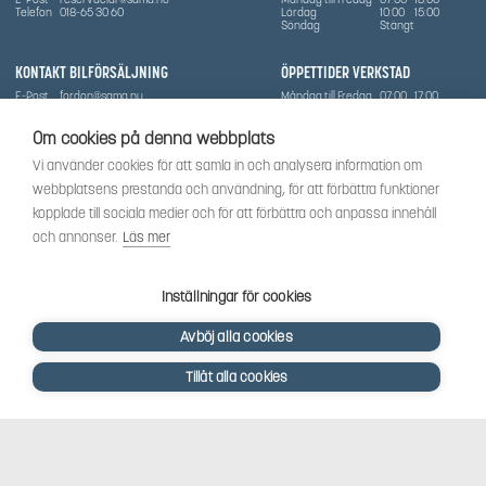
Telefon
018-65 30 60
Lördag
10:00
15:00
Söndag
Stängt
KONTAKT BILFÖRSÄLJNING
ÖPPETTIDER VERKSTAD
E-Post
fordon@sama.nu
Måndag till Fredag
07:00
17:00
Telefon
0702836416
Lördag
Stängt
Söndag
Stängt
Om cookies på denna webbplats
OM SÅMA
Vi använder cookies för att samla in och analysera information om
Vi har sedan 1970-talet levererat skog-och trädgårdsprodukter till Uppsala med omnejd. Vi
webbplatsens prestanda och användning, för att förbättra funktioner
har idag även ett brett utbud av dessa produkter samt BRP:s produktsortiment, gällande
Can-Am, Sea-Doo.
kopplade till sociala medier och för att förbättra och anpassa innehåll
Vi är certifierad serviceverkstad.
och annonser.
Läs mer
SOCIALT
Följ oss för att få de senaste uppdateringarna, nyheter och spännande innehåll.
Inställningar för cookies
Avböj alla cookies
Tillåt alla cookies