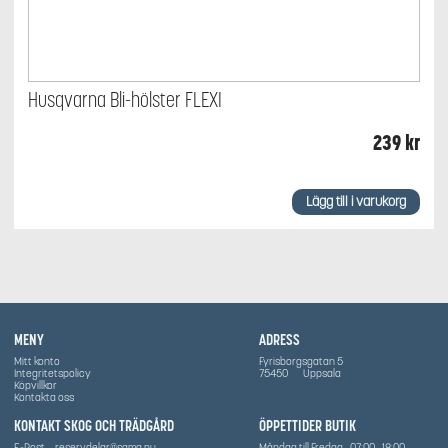
Husqvarna Bli-hölster FLEXI
239
kr
Lägg till i varukorg
MENY
ADRESS
Mitt konto
Fyrisborgsgatan 5
Integritetspolicy
75450
Uppsala
Köpvillkor
Kontakta oss
KONTAKT SKOG OCH TRÄDGÅRD
ÖPPETTIDER BUTIK
E-Post
reservdelar@sama.nu
Måndag till Fredag
07:00
18:00