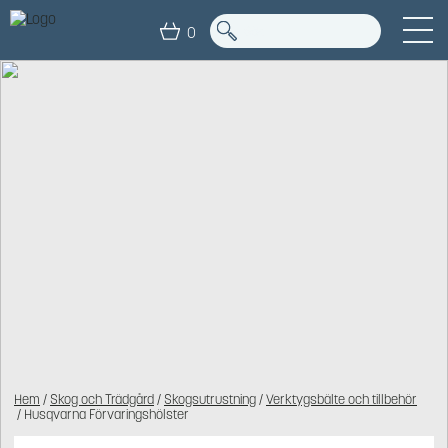
0
Hem
/
Skog och Trädgård
/
Skogsutrustning
/
Verktygsbälte och tillbehör
/ Husqvarna Förvaringshölster