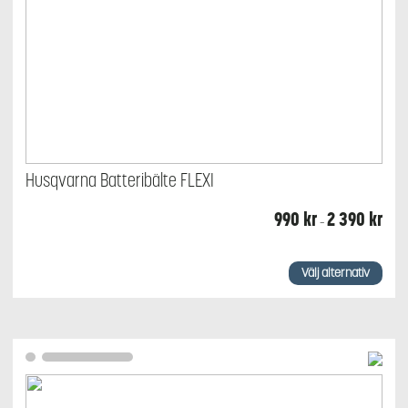
Husqvarna Batteribälte FLEXI
Prisin
990
kr
2 390
kr
–
990 
till
2
Den
390 
här
Välj alternativ
produkten
har
flera
varianter.
De
olika
alternativen
kan