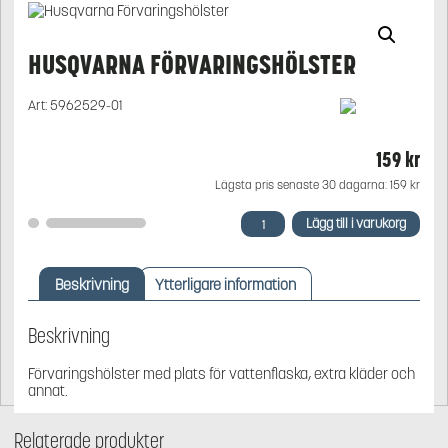
HUSQVARNA FÖRVARINGSHÖLSTER
Art:
5962529-01
159
kr
Lägsta pris senaste 30 dagarna:
159
kr
Husqvarna
Lägg till i varukorg
Förvaringshölster
mängd
Beskrivning
Ytterligare information
Beskrivning
Förvaringshölster med plats för vattenflaska, extra kläder och
annat.
Relaterade produkter