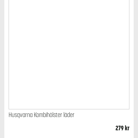
väljas
på
produktsidan
Husqvarna Kombihölster läder
279
kr