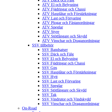
ATV Däck och Fälg
ATV El och Belysning
ATV Fjädringar och Chassi
ATV Hasplåtar och Förstärkningar
ATV Last och Förvaring
ATV Plogar och Fästanordningar
ATV Speglar
ATV Styre
ATV Stötfångare och Skydd
ATV Vinschar och Draganordningar
SSV tillbehör
SSV Bandsatser
SSV Däck och Fälg
SSV El och Belysning
SSV Fjädringar och Chassi
SSV Gps
SSV Hasplåtar och Förstärkningar
SSV Hytt
SSV Last och Förvaring
SSV Speglar
SSV Stötfångare och Skydd
SSV Tak
SSV Vindrutor och Vindskydd
SSV Vinschar och Draganordningar
On-Road