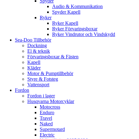
Spyder
Audio & Kommunikation
Spyder Kapell
Ryker
Ryker Kapell
Ryker Förvaringsboxar
Ryker Vindrutor och Vindskydd
Sea-Doo Tillbehör
Dockning
El & teknik
Förvaringsboxar & Fästen
Kapell
Kläder
Motor & Pumptillbehör
Styre & Fotsteg
Vattensport
Fordon
Fordon i lager
Husqvarna Motorcyklar
Motocross
Enduro
Travel
Naked
Supermotard
Electric