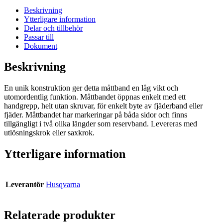
m
Beskrivning
mängd
Ytterligare information
Delar och tillbehör
Passar till
Dokument
Beskrivning
En unik konstruktion ger detta måttband en låg vikt och
utomordentlig funktion. Måttbandet öppnas enkelt med ett
handgrepp, helt utan skruvar, för enkelt byte av fjäderband eller
fjäder. Måttbandet har markeringar på båda sidor och finns
tillgängligt i två olika längder som reservband. Levereras med
utlösningskrok eller saxkrok.
Ytterligare information
Leverantör
Husqvarna
Relaterade produkter