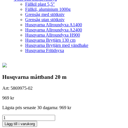
Fällkil plast 5,5″
Fällkil, aluminium 1000g
Grensåg med stötkniv
Grensåg utan stötkniv
Husqvarna Allroundyxa A1400
Husqvarna Allroundyxa A2400
Husqvarna Allroundyxa H900
Husqvarna Brytjärn 130 cm
Husqvarna Brytjärn med vändhake
Husqvarna Fritidsyxa
Husqvarna måttband 20 m
Art:
5869975-02
969
kr
Lägsta pris senaste 30 dagarna:
969
kr
Husqvarna
måttband
Lägg till i varukorg
20