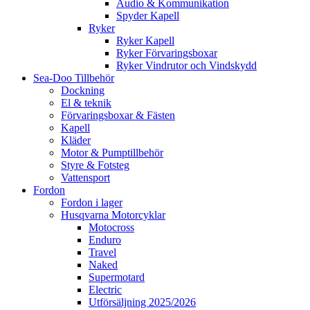
Audio & Kommunikation
Spyder Kapell
Ryker
Ryker Kapell
Ryker Förvaringsboxar
Ryker Vindrutor och Vindskydd
Sea-Doo Tillbehör
Dockning
El & teknik
Förvaringsboxar & Fästen
Kapell
Kläder
Motor & Pumptillbehör
Styre & Fotsteg
Vattensport
Fordon
Fordon i lager
Husqvarna Motorcyklar
Motocross
Enduro
Travel
Naked
Supermotard
Electric
Utförsäljning 2025/2026