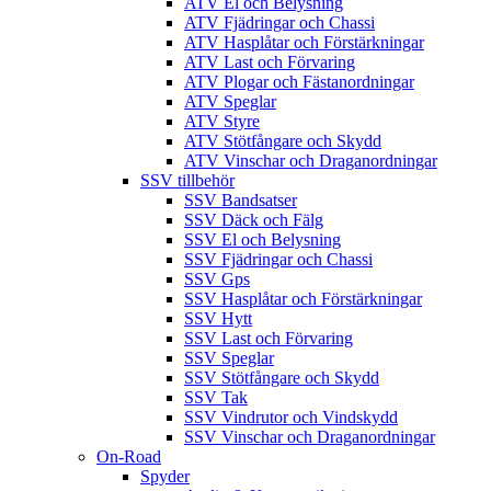
ATV El och Belysning
ATV Fjädringar och Chassi
ATV Hasplåtar och Förstärkningar
ATV Last och Förvaring
ATV Plogar och Fästanordningar
ATV Speglar
ATV Styre
ATV Stötfångare och Skydd
ATV Vinschar och Draganordningar
SSV tillbehör
SSV Bandsatser
SSV Däck och Fälg
SSV El och Belysning
SSV Fjädringar och Chassi
SSV Gps
SSV Hasplåtar och Förstärkningar
SSV Hytt
SSV Last och Förvaring
SSV Speglar
SSV Stötfångare och Skydd
SSV Tak
SSV Vindrutor och Vindskydd
SSV Vinschar och Draganordningar
On-Road
Spyder