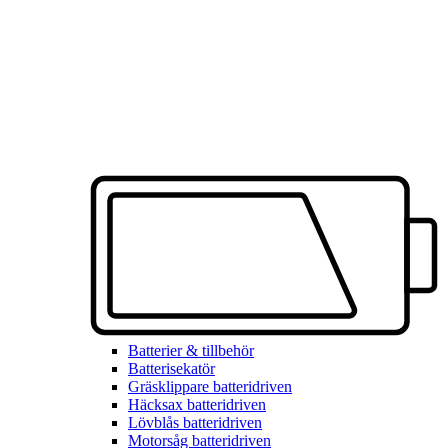
Batterier & tillbehör
Batterisekatör
Gräsklippare batteridriven
Häcksax batteridriven
Lövblås batteridriven
Motorsåg batteridriven