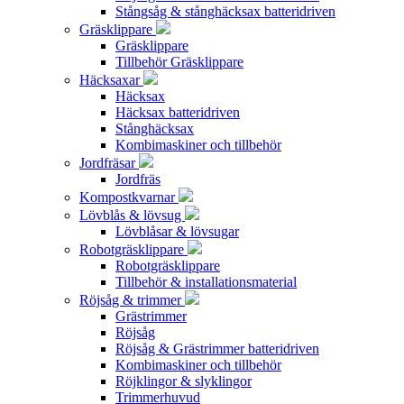
Stångsåg & stånghäcksax batteridriven
Gräsklippare
Gräsklippare
Tillbehör Gräsklippare
Häcksaxar
Häcksax
Häcksax batteridriven
Stånghäcksax
Kombimaskiner och tillbehör
Jordfräsar
Jordfräs
Kompostkvarnar
Lövblås & lövsug
Lövblåsar & lövsugar
Robotgräsklippare
Robotgräsklippare
Tillbehör & installationsmaterial
Röjsåg & trimmer
Grästrimmer
Röjsåg
Röjsåg & Grästrimmer batteridriven
Kombimaskiner och tillbehör
Röjklingor & slyklingor
Trimmerhuvud