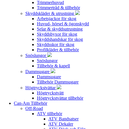
Trimmerhuvud
Trimmertråd & tillbehör
Skyddskläder & utrustning
Arbetsjackor för skog
Huvud- hörsel & ögonskydd
Selar & skyddsutrustning
Skyddsbyxor för skog
Skyddshandskar för skog
Skyddsskor för skog
Profilkläder & tillbehör
Snöslungor
Snöslungor
Tillbehör & kapell
Dammsugare
Dammsugare
Tillbehör Dammsugare
Högtryckstvättar
Högtryckstvätt
Högtryckstvättar tillbehör
Can-Am Tillbehör
Off-Road
ATV tillbehör
ATV Bandsatser
ATV Dekaler