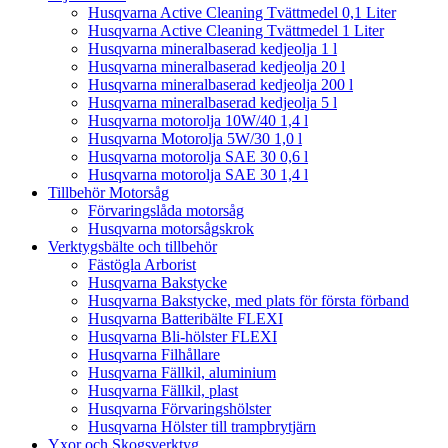
Husqvarna Active Cleaning Tvättmedel 0,1 Liter
Husqvarna Active Cleaning Tvättmedel 1 Liter
Husqvarna mineralbaserad kedjeolja 1 l
Husqvarna mineralbaserad kedjeolja 20 l
Husqvarna mineralbaserad kedjeolja 200 l
Husqvarna mineralbaserad kedjeolja 5 l
Husqvarna motorolja 10W/40 1,4 l
Husqvarna Motorolja 5W/30 1,0 l
Husqvarna motorolja SAE 30 0,6 l
Husqvarna motorolja SAE 30 1,4 l
Tillbehör Motorsåg
Förvaringslåda motorsåg
Husqvarna motorsågskrok
Verktygsbälte och tillbehör
Fästögla Arborist
Husqvarna Bakstycke
Husqvarna Bakstycke, med plats för första förband
Husqvarna Batteribälte FLEXI
Husqvarna Bli-hölster FLEXI
Husqvarna Filhållare
Husqvarna Fällkil, aluminium
Husqvarna Fällkil, plast
Husqvarna Förvaringshölster
Husqvarna Hölster till trampbrytjärn
Yxor och Skogsverktyg