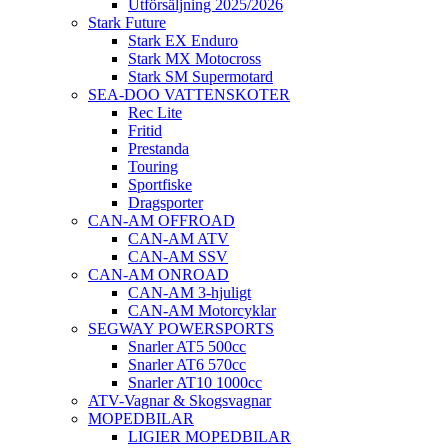
Utförsäljning 2025/2026
Stark Future
Stark EX Enduro
Stark MX Motocross
Stark SM Supermotard
SEA-DOO VATTENSKOTER
Rec Lite
Fritid
Prestanda
Touring
Sportfiske
Dragsporter
CAN-AM OFFROAD
CAN-AM ATV
CAN-AM SSV
CAN-AM ONROAD
CAN-AM 3-hjuligt
CAN-AM Motorcyklar
SEGWAY POWERSPORTS
Snarler AT5 500cc
Snarler AT6 570cc
Snarler AT10 1000cc
ATV-Vagnar & Skogsvagnar
MOPEDBILAR
LIGIER MOPEDBILAR