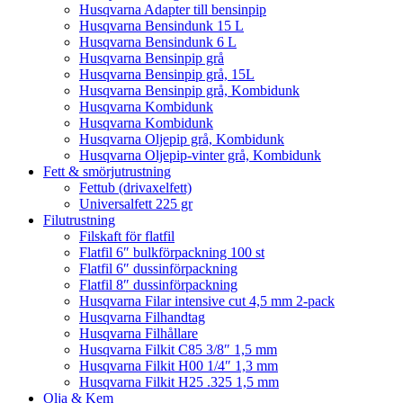
Husqvarna Adapter till bensinpip
Husqvarna Bensindunk 15 L
Husqvarna Bensindunk 6 L
Husqvarna Bensinpip grå
Husqvarna Bensinpip grå, 15L
Husqvarna Bensinpip grå, Kombidunk
Husqvarna Kombidunk
Husqvarna Kombidunk
Husqvarna Oljepip grå, Kombidunk
Husqvarna Oljepip-vinter grå, Kombidunk
Fett & smörjutrustning
Fettub (drivaxelfett)
Universalfett 225 gr
Filutrustning
Filskaft för flatfil
Flatfil 6″ bulkförpackning 100 st
Flatfil 6″ dussinförpackning
Flatfil 8″ dussinförpackning
Husqvarna Filar intensive cut 4,5 mm 2-pack
Husqvarna Filhandtag
Husqvarna Filhållare
Husqvarna Filkit C85 3/8″ 1,5 mm
Husqvarna Filkit H00 1/4″ 1,3 mm
Husqvarna Filkit H25 .325 1,5 mm
Olja & Kem