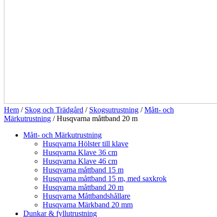
Hem
/
Skog och Trädgård
/
Skogsutrustning
/
Mått- och
Märkutrustning
/ Husqvarna måttband 20 m
Mått- och Märkutrustning
Husqvarna Hölster till klave
Husqvarna Klave 36 cm
Husqvarna Klave 46 cm
Husqvarna måttband 15 m
Husqvarna måttband 15 m, med saxkrok
Husqvarna måttband 20 m
Husqvarna Måttbandshållare
Husqvarna Märkband 20 mm
Dunkar & fyllutrustning