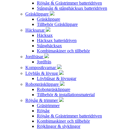
Röjsåg & Grästrimmer batteridriven
Stångsåg & stånghäcksax batteridriven
Gräsklippare
Gräsklippare
Tillbehör Gräsklippare
Häcksaxar
Häcksax
Häcksax batteridriven
Stånghäcksax
Kombimaskiner och tillbehör
Jordfräsar
Jordfräs
Kompostkvarnar
Lövblås & lövsug
Lövblåsar & lövsugar
Robotgräsklippare
Robotgräsklippare
Tillbehör & installationsmaterial
Röjsåg & trimmer
Grästrimmer
Röjsåg
Röjsåg & Grästrimmer batteridriven
Kombimaskiner och tillbehör
Röjklingor & slyklingor