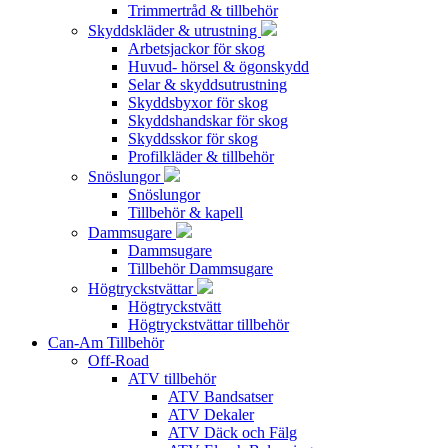
Trimmertråd & tillbehör
Skyddskläder & utrustning
Arbetsjackor för skog
Huvud- hörsel & ögonskydd
Selar & skyddsutrustning
Skyddsbyxor för skog
Skyddshandskar för skog
Skyddsskor för skog
Profilkläder & tillbehör
Snöslungor
Snöslungor
Tillbehör & kapell
Dammsugare
Dammsugare
Tillbehör Dammsugare
Högtryckstvättar
Högtryckstvätt
Högtryckstvättar tillbehör
Can-Am Tillbehör
Off-Road
ATV tillbehör
ATV Bandsatser
ATV Dekaler
ATV Däck och Fälg