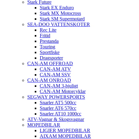
Stark Future
Stark EX Enduro
Stark MX Motocross
Stark SM Supermotard
SEA-DOO VATTENSKOTER
Rec Lite
Fritid
Prestanda
Touring
Sportfiske
Dragsporter
CAN-AM OFFROAD
CAN-AM ATV
CAN-AM SSV
CAN-AM ONROAD
CAN-AM 3-hjuligt
CAN-AM Motorcyklar
SEGWAY POWERSPORTS
Snarler AT5 500cc
Snarler AT6 570cc
Snarler AT10 1000cc
ATV-Vagnar & Skogsvagnar
MOPEDBILAR
LIGIER MOPEDBILAR
AIXAM MOPEDBILAR