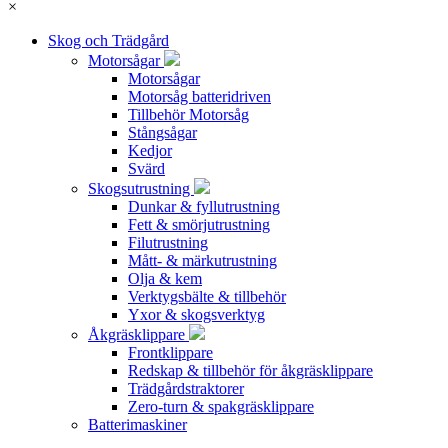
×
Skog och Trädgård
Motorsågar
Motorsågar
Motorsåg batteridriven
Tillbehör Motorsåg
Stångsågar
Kedjor
Svärd
Skogsutrustning
Dunkar & fyllutrustning
Fett & smörjutrustning
Filutrustning
Mått- & märkutrustning
Olja & kem
Verktygsbälte & tillbehör
Yxor & skogsverktyg
Åkgräsklippare
Frontklippare
Redskap & tillbehör för åkgräsklippare
Trädgårdstraktorer
Zero-turn & spakgräsklippare
Batterimaskiner