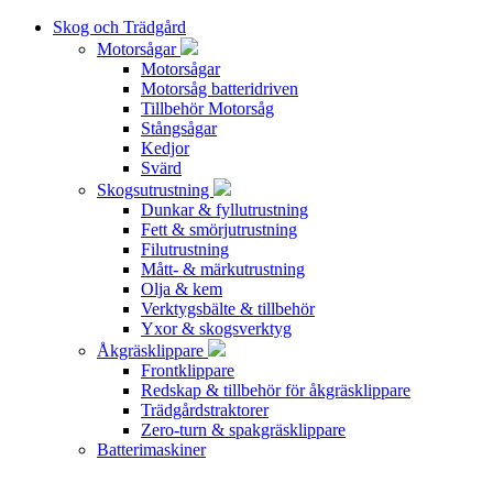
Skog och Trädgård
Motorsågar
Motorsågar
Motorsåg batteridriven
Tillbehör Motorsåg
Stångsågar
Kedjor
Svärd
Skogsutrustning
Dunkar & fyllutrustning
Fett & smörjutrustning
Filutrustning
Mått- & märkutrustning
Olja & kem
Verktygsbälte & tillbehör
Yxor & skogsverktyg
Åkgräsklippare
Frontklippare
Redskap & tillbehör för åkgräsklippare
Trädgårdstraktorer
Zero-turn & spakgräsklippare
Batterimaskiner