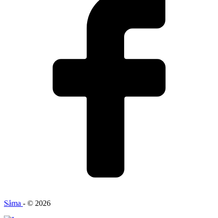
Såma
- © 2026