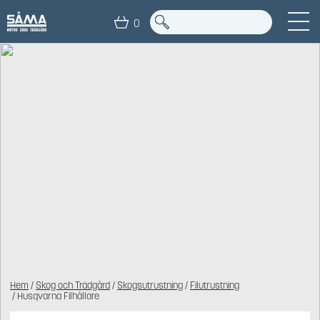
0
Hem
/
Skog och Trädgård
/
Skogsutrustning
/
Filutrustning
/ Husqvarna Filhållare