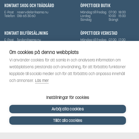
KONTAKT SKOG OCH TRÄDGÅRD
ÖPPETTIDER BUTIK
E-Post
reservdelar@sama.nu
Måndag till Fredag
07:00
18:00
Telefon
018-65 30 60
Lördag
10:00
15:00
Söndag
Stängt
KONTAKT BILFÖRSÄLJNING
ÖPPETTIDER VERKSTAD
E-Post
fordon@sama.nu
Måndag till Fredag
07:00
17:00
Telefon
0702836416
Lördag
Stängt
Söndag
Stängt
Om cookies på denna webbplats
OM SÅMA
Vi använder cookies för att samla in och analysera information om
Vi har sedan 1970-talet levererat skog-och trädgårdsprodukter till Uppsala med omnejd. Vi
webbplatsens prestanda och användning, för att förbättra funktioner
har idag även ett brett utbud av dessa produkter samt BRP:s produktsortiment, gällande
Can-Am, Sea-Doo.
kopplade till sociala medier och för att förbättra och anpassa innehåll
Vi är certifierad serviceverkstad.
och annonser.
Läs mer
SOCIALT
Följ oss för att få de senaste uppdateringarna, nyheter och spännande innehåll.
Inställningar för cookies
Avböj alla cookies
Tillåt alla cookies