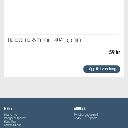
Husqvarna Ryttarmall .404" 5,5 mm
59
kr
Lägg till i varukorg
MENY
ADRESS
Mitt konto
Fyrisborgsgatan 5
Integritetspolicy
75450
Uppsala
Köpvillkor
Kontakta oss