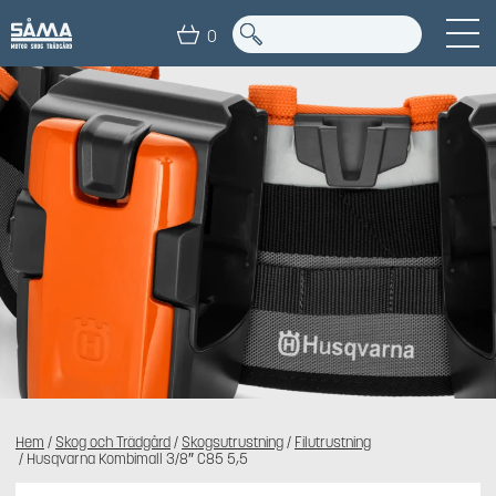
0
Hem
/
Skog och Trädgård
/
Skogsutrustning
/
Filutrustning
/ Husqvarna Kombimall 3/8″ C85 5,5