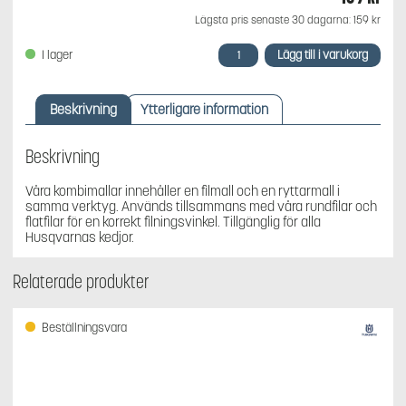
Lägsta pris senaste 30 dagarna:
159
kr
Husqvarna
Lägg till i varukorg
I lager
Kombimall
3/8"
C85
Beskrivning
Ytterligare information
5,5
mängd
Beskrivning
Våra kombimallar innehåller en filmall och en ryttarmall i
samma verktyg. Används tillsammans med våra rundfilar och
flatfilar för en korrekt filningsvinkel. Tillgänglig för alla
Husqvarnas kedjor.
Relaterade produkter
Beställningsvara