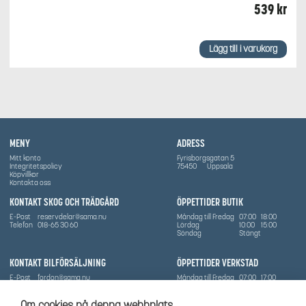
539
kr
Lägg till i varukorg
MENY
ADRESS
Mitt konto
Fyrisborgsgatan 5
Integritetspolicy
75450
Uppsala
Köpvillkor
Kontakta oss
KONTAKT SKOG OCH TRÄDGÅRD
ÖPPETTIDER BUTIK
E-Post
reservdelar@sama.nu
Måndag till Fredag
07:00
18:00
Telefon
018-65 30 60
Lördag
10:00
15:00
Söndag
Stängt
KONTAKT BILFÖRSÄLJNING
ÖPPETTIDER VERKSTAD
E-Post
fordon@sama.nu
Måndag till Fredag
07:00
17:00
Telefon
0702836416
Lördag
Stängt
Söndag
Stängt
Om cookies på denna webbplats