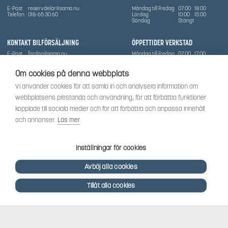
E-Post
reservdelar@sama.nu
Måndag till Fredag
07:00
18:00
Telefon
018-65 30 60
Lördag
10:00
15:00
Söndag
Stängt
KONTAKT BILFÖRSÄLJNING
ÖPPETTIDER VERKSTAD
E-Post
fordon@sama.nu
Måndag till Fredag
07:00
17:00
Telefon
0702836416
Lördag
Stängt
Söndag
Stängt
Om cookies på denna webbplats
OM SÅMA
Vi använder cookies för att samla in och analysera information om
Vi har sedan 1970-talet levererat skog-och trädgårdsprodukter till Uppsala med omnejd. Vi
webbplatsens prestanda och användning, för att förbättra funktioner
har idag även ett brett utbud av dessa produkter samt BRP:s produktsortiment, gällande
Can-Am, Sea-Doo.
kopplade till sociala medier och för att förbättra och anpassa innehåll
Vi är certifierad serviceverkstad.
och annonser.
Läs mer
SOCIALT
Följ oss för att få de senaste uppdateringarna, nyheter och spännande innehåll.
Inställningar för cookies
Avböj alla cookies
Tillåt alla cookies