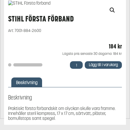
STIHL FÖRSTA FÖRBAND
Art:
7001-884-2600
184
kr
Lägsta pris senaste 30 dagarna:
184
kr
STIHL
Lägg till i varukorg
Första
förband
mängd
Beskrivning
Beskrivning
Praktiskt första förbandskit om olyckan skulle vara framme.
Innehåller steril kompress, 17 x 17 cm, sårtvätt, plåster,
bomullstops samt spegel.