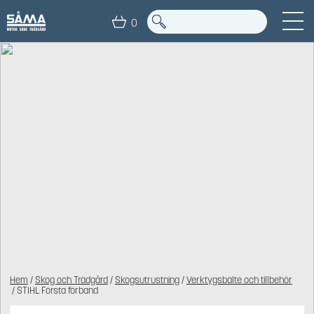
0
Hem
/
Skog och Trädgård
/
Skogsutrustning
/
Verktygsbälte och tillbehör
/ STIHL Första förband