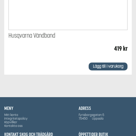
Husqvarna Vändband
419
kr
Lägg till i varukorg
MENY
ADRESS
Mitt konto
Fyrisborgsgatan 5
Integritetspolicy
75450
Uppsala
Köpvillkor
Kontakta oss
KONTAKT SKOG OCH TRÄDGÅRD
ÖPPETTIDER BUTIK