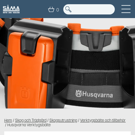
0
Hem
/
Skog och Trädgård
/
Skogsutrustning
/
Verktygsbälte och tillbehör
/ Husqvarna Verktygsbälte