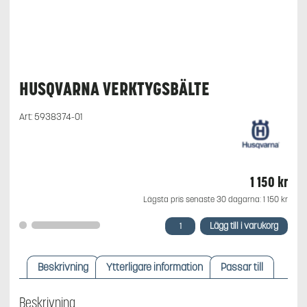
HUSQVARNA VERKTYGSBÄLTE
Art:
5938374-01
1 150
kr
Lägsta pris senaste 30 dagarna:
1 150
kr
Husqvarna
Lägg till i varukorg
Verktygsbälte
mängd
Beskrivning
Ytterligare information
Passar till
Beskrivning