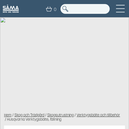
0
Hem
/
Skog och Trädgård
/
Skogsutrustning
/
Verktygsbälte och tillbehör
/ Husqvarna Verktygsbälte, fällning