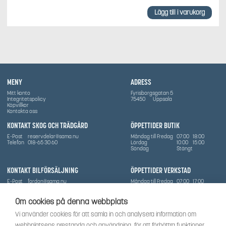
Lägg till i varukorg
MENY
ADRESS
Mitt konto
Fyrisborgsgatan 5
Integritetspolicy
75450
Uppsala
Köpvillkor
Kontakta oss
KONTAKT SKOG OCH TRÄDGÅRD
ÖPPETTIDER BUTIK
E-Post
reservdelar@sama.nu
Måndag till Fredag
07:00
18:00
Telefon
018-65 30 60
Lördag
10:00
15:00
Söndag
Stängt
KONTAKT BILFÖRSÄLJNING
ÖPPETTIDER VERKSTAD
E-Post
fordon@sama.nu
Måndag till Fredag
07:00
17:00
Telefon
0702836416
Lördag
Stängt
Söndag
Stängt
Om cookies på denna webbplats
OM SÅMA
Vi använder cookies för att samla in och analysera information om
Vi har sedan 1970-talet levererat skog-och trädgårdsprodukter till Uppsala med omnejd. Vi
webbplatsens prestanda och användning, för att förbättra funktioner
har idag även ett brett utbud av dessa produkter samt BRP:s produktsortiment, gällande