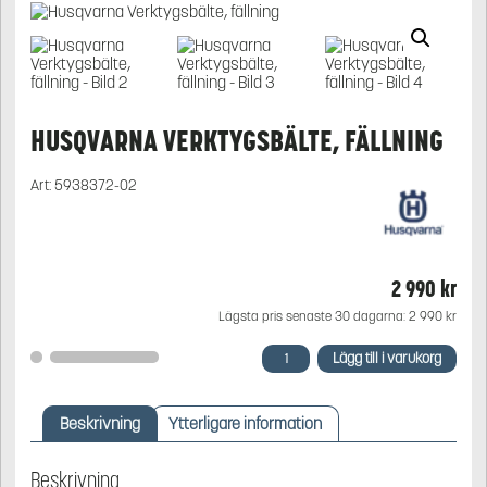
HUSQVARNA VERKTYGSBÄLTE, FÄLLNING
Art:
5938372-02
2 990
kr
Lägsta pris senaste 30 dagarna:
2 990
kr
Husqvarna
Lägg till i varukorg
Verktygsbälte,
fällning
mängd
Beskrivning
Ytterligare information
Beskrivning