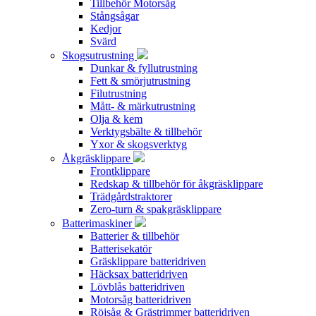
Tillbehör Motorsåg
Stångsågar
Kedjor
Svärd
Skogsutrustning
Dunkar & fyllutrustning
Fett & smörjutrustning
Filutrustning
Mått- & märkutrustning
Olja & kem
Verktygsbälte & tillbehör
Yxor & skogsverktyg
Åkgräsklippare
Frontklippare
Redskap & tillbehör för åkgräsklippare
Trädgårdstraktorer
Zero-turn & spakgräsklippare
Batterimaskiner
Batterier & tillbehör
Batterisekatör
Gräsklippare batteridriven
Häcksax batteridriven
Lövblås batteridriven
Motorsåg batteridriven
Röjsåg & Grästrimmer batteridriven