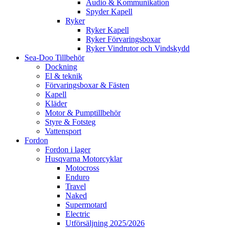
Audio & Kommunikation
Spyder Kapell
Ryker
Ryker Kapell
Ryker Förvaringsboxar
Ryker Vindrutor och Vindskydd
Sea-Doo Tillbehör
Dockning
El & teknik
Förvaringsboxar & Fästen
Kapell
Kläder
Motor & Pumptillbehör
Styre & Fotsteg
Vattensport
Fordon
Fordon i lager
Husqvarna Motorcyklar
Motocross
Enduro
Travel
Naked
Supermotard
Electric
Utförsäljning 2025/2026