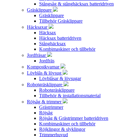
Stångsåg & stånghäcksax batteridriven
Gräsklippare
Gräsklippare
Tillbehör Gräsklippare
Häcksaxar
Häcksax
Häcksax batteridriven
Stånghäcksax
Kombimaskiner och tillbehör
Jordfräsar
Jordfräs
Kompostkvarnar
Lövblås & lövsug
Lövblåsar & lövsugar
Robotgräsklippare
Robotgräsklippare
Tillbehör & installationsmaterial
Röjsåg & trimmer
Grästrimmer
Röjsåg
Röjsåg & Grästrimmer batteridriven
Kombimaskiner och tillbehör
Röjklingor & slyklingor
Trimmerhuvud