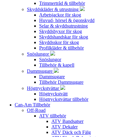
Trimmertråd & tillbehör
Skyddskläder & utrustning
Arbetsjackor för skog
Huvud- hörsel & ögonskydd
Selar & skyddsutrustning
Skyddsbyxor för skog
Skyddshandskar för skog
Skyddsskor för skog
Profilkläder & tillbehör
Snöslungor
Snöslungor
Tillbehör & kapell
Dammsugare
Dammsugare
Tillbehör Dammsugare
Högtryckstvättar
Högtryckstvätt
Högtryckstvättar tillbehör
Can-Am Tillbehör
Off-Road
ATV tillbehör
ATV Bandsatser
ATV Dekaler
ATV Däck och Fälg