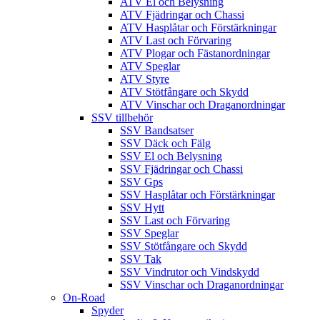
ATV El och Belysning
ATV Fjädringar och Chassi
ATV Hasplåtar och Förstärkningar
ATV Last och Förvaring
ATV Plogar och Fästanordningar
ATV Speglar
ATV Styre
ATV Stötfångare och Skydd
ATV Vinschar och Draganordningar
SSV tillbehör
SSV Bandsatser
SSV Däck och Fälg
SSV El och Belysning
SSV Fjädringar och Chassi
SSV Gps
SSV Hasplåtar och Förstärkningar
SSV Hytt
SSV Last och Förvaring
SSV Speglar
SSV Stötfångare och Skydd
SSV Tak
SSV Vindrutor och Vindskydd
SSV Vinschar och Draganordningar
On-Road
Spyder